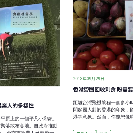
2018年09月29日
香港勞團回收剩食 盼需
距離台灣飛機航程一個多小
農業人的多樣性
問起國人對於香港的印象，
港等意象。然而，你能想像
南平原上的一個平凡小鄉鎮。
時代，出於戰略考慮，港府讓
村聚落散布各地。自政府推動
之前，香港本土蔬菜的自給率
年止，台南市新農人已超過一千