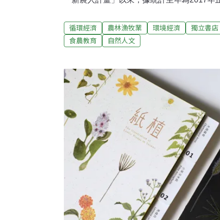
人。這些新進從農人口對既有的傳統農村與
遭遇哪些生產與生活上的課題？以及有否可
循環經濟
農林漁牧業
環境經濟
獨立書店
係中產生量變與質變，值得持續追蹤與關注
食農教育
自然人文
了可參照思考的理論觀點與實際案例。《食
農專家學者的專論，從巨觀的視野探討食農
角度點出食農問題的核心，剖析工業化農業
作，並用農藥、畜產、廚餘垃圾為例，追溯
類與大自然的關係，最後佐以日本的地方實
性。《東京農業人》則是由「東京寫真學園
走訪位處東京近郊的農友，藉由動