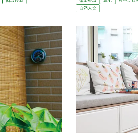
循環經濟
循環經濟
農地
農林漁牧
覺得舒爽，想必生物也是喜愛
種行動，喚起民眾對農地農
自然人文
柚、白柚和西施柚上有許多黑
田。我們為何需要農地雖然
會冒出密密麻麻的蟻群，數量
不會有人公開反對這項價值
辦法直接這樣子採耶，一採螞
識，也容易忽略與無視。其
機把它們吹走。」溫昌海說。
灣盡可能以友善環境的耕作
等各種生物。從無到有的梯田
減緩與調適氣候變遷的積極
文旦第一人」的「水通伯」吳
可以調節在地的微氣候。水
的效果，一公頃夏季休耕時