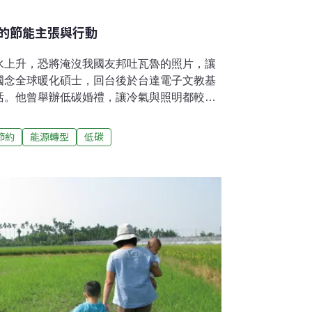
的節能主張與行動
水上升，恐將淹沒我國友邦吐瓦魯的照片，讓
國念全球暖化碩士，回台後於台達電子文教基
活。他曾舉辦低碳婚禮，讓冷氣與照明都較其
在洗衣機旁等著接廢水，持續研究如何善用中
的消耗。透過十年來節能減碳生活的實踐，最佳
節約
能源轉型
低碳
00元 [2] ，用水費不到270元。在颱風剛走
台北士林的30年老華廈，微風透過紗窗徐徐吹
笑著說：「警衛問過我怎麼不關上另一扇鐵
第一個感到困惑的警衛，阿乾曾經住過管理較
到家，便跟警衛索取電表室鑰匙，以抄下自家
也常幫我借電表鑰匙、跟著我一起複誦電表的
子的時候，她們第一件事情就是問：『電表在