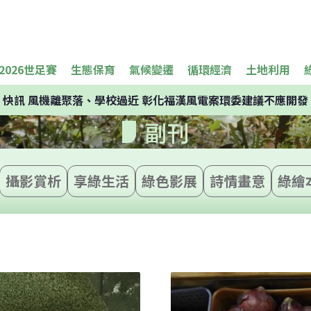
2026世足賽
生態保育
氣候變遷
循環經濟
土地利用
快訊
風機離聚落、學校過近 彰化福漢風電案環委建議不應開發
副刊
攝影賞析
享綠生活
綠色影展
詩情畫意
綠繪