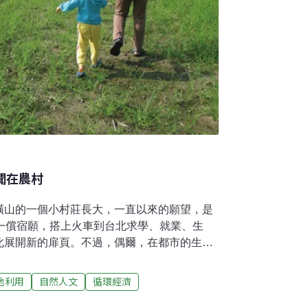
聞在農村
橫山的一個小村莊長大，一直以來的願望，是
我一償宿願，搭上火車到台北求學、就業、生
此展開新的扉頁。不過，偶爾，在都市的生活
候走在永康街上，一陣微風吹落片片落葉，蹲
中爸爸燒樟樹葉燻蚊子的味道，突然湧滿鼻
地利用
自然人文
循環經濟
斑鳩咕咕咕地邊走邊聊，偶爾用短喙對著地面