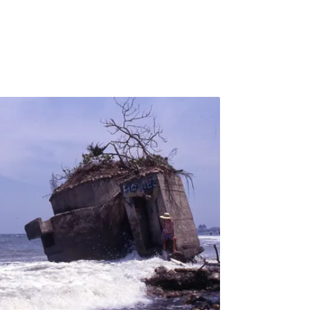
濟發展突飛猛進；同時間，經濟產值取代戰略
貶抑。經濟發展導致人口激增，在農業重要性
農地做為新市鎮的行動一波一波湧來，蠶食鯨
15年，香港蔬菜的自給率只剩不到2%，稻米
港的糧食雖然幾乎全面仰賴進口，但是香港人每
是食物廚餘，這是極大的反諷。面對這樣的情
融海嘯後的食物減廢行動2009年前後，香港