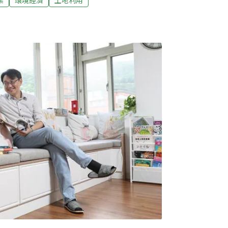
業
環境經濟
土地利用
用議題的關心，監督政府發揮公權力以保護良
農地農用已經逐漸變成一種政治正確的主張，
，但是若缺乏對其內涵、影響及重要性的認
實保存良好的農地與農業生產環境，才能讓台
方式，生產出民眾可負擔的新鮮農作物，也是
作為。良好的農地除了能夠生產所需糧食，還
田在夏天與冬天時，都能分別發揮降溫與保溫
蓄水的水田