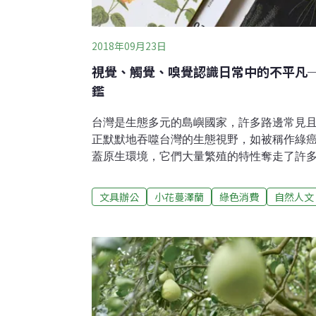
2018年09月23日
視覺、觸覺、嗅覺認識日常中的不平凡
鑑
台灣是生態多元的島嶼國家，許多路邊常見
正默默地吞噬台灣的生態視野，如被稱作綠
蓋原生環境，它們大量繁殖的特性奪走了許
團隊感受到外來種對於台灣本土環境造成的影
部分地區生長過量的外來植物，重新利用，
文具辦公
小花蔓澤蘭
綠色消費
自然人文
製成圖鑑，帶領讀者瞭解日常中習以為常的
台灣多處山區、荒地、水邊及路旁採集過量
拔除帶回製成手抄紙運用在書籍中，讓讀者
能透過視覺、觸覺及嗅覺了解每一種植物。
包覆，讓讀者可以直接感受到植物茂密生長的
來植物並分為4個章節，分別為路邊常見、水
陽處常見植物。每種植物都以一份標籤頁為