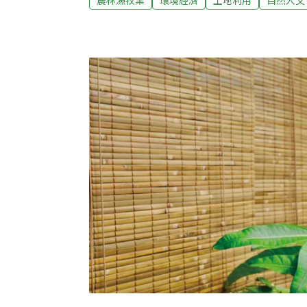
農林漁牧業
環境經濟
土地利用
自然人文
在樹下竟沒有一點想出汗的感覺。人在其中
的，柚子樹幹上棲息許多蝸牛，垂下的文旦
色的琉璃蟻在活動，翻動果實上方的葉子，
之多，像是要把整顆果實包覆似的。「我沒
蟻馬上就上身了，我都用剪刀剪，再用吹葉
除此之外，果園裡還有松鼠、野兔、雨傘節
早年，西湖的坡地遍植相思木，人稱「西湖
水通，於1959年在園子裡的空地種