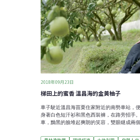
體與根莖葉插圖介紹、基本資料
2018年09月23日
梯田上的蜜香 溫昌海的金黃柚子
車子駛近溫昌海苗栗住家附近的南勢車站，
身著白色短汗衫和黑色西裝褲，在路旁招手
車，黝黑的臉堆起爽朗的笑容，雙眼瞇成兩
絡談笑中，我們眼前迎來一片向陽的梯田，
一片蔓生的南瓜田，前方的柚子樹枝葉繁茂