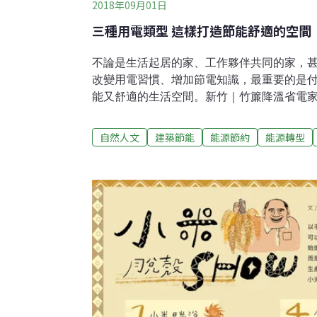
2018年09月01日
三種用電類型 這樣打造節能舒適的空間
不論是生活起居的家、工作夥伴共同的家，
改變用電習慣、增加節電知識，最重要的是
能又舒適的生活空間。新竹｜竹簾降溫省電
態｜大樓（有電梯） 人口數｜3人 用電型態
3-6月 節電量｜524度全職主婦黃文怡，
自然人文
建築節能
能源節約
能源轉型
午，頂樓和西面的落地窗讓整個房子像烤箱
家中雖然只有三個人，每期的電費卻相當高
單」的課程後，她開始應用學到的觀念，例
關插座，只要按下開關就能減少待機電力，
了竹簾，收到電費單時看見用電量欄位大幅
用！很多家庭為了不想看到雜亂的電線，通
而成為待機電力的溫床。黃文怡在延長線上裝
部斷電，6點半自動開機，