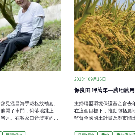
2018年09月16日
保良田 呷萬年—農地農
便瞥見溫昌海手戴格紋袖套、
主婦聯盟環境保護基金會去
。他開了車門，俐落地跳上
在這個目標下，推動包括農
個彎月。在客家口音濃重的熱
監督全國國土計畫及縣市國
那是他在西湖的柚子園。跨過
對竹科三期都市計畫圈地滅
，雖是濕熱難耐的初秋，但待
會喚起輿論關注，以及辦理