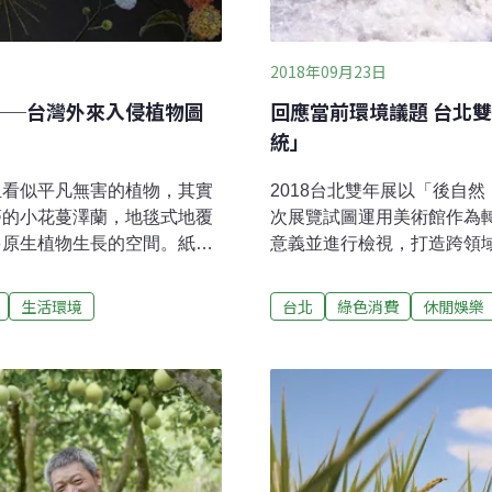
2018年09月23日
──台灣外來入侵植物圖
回應當前環境議題 台北
統」
且看似平凡無害的植物，其實
2018台北雙年展以「後自
癌的小花蔓澤蘭，地毯式地覆
次展覽試圖運用美術館作為
多原生植物生長的空間。紙植
意義並進行檢視，打造跨領
響，因此他們選擇了20種在
納克達（Francesco Ma
製成手抄紙，並搭配植物插圖
生態系統」為策展主題。兩
生活環境
台北
綠色消費
休閒娛樂
不平凡。特別的是，紙植走訪
變的特質，以及這項特質如
生長的外來種植物，並將它們
態議題日趨沉重複雜，生態
在翻書時不只能獲得知識，也
相依性特質（interdepe
像是紙植的外盒是使用絲絨紙
理論如何體現在藝術與機構
觸感。書中一共介紹20種外
關係。本屆雙年展有來自世界
邊常見、景觀植物、山區向
隊將參與其中。包含視覺藝
單位，每份標籤頁都有植物主
（activist）、影像工作