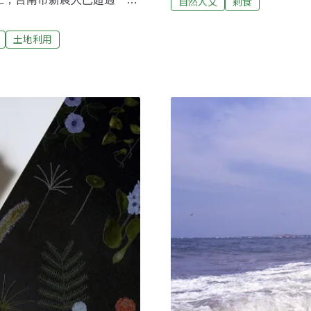
自然人文
剩食
港做為亞洲四小龍之一，經
農業會帶來哪些改變？他們又
考慮，農業的價值開始受到
能在各地的「食與農」社群關
土地利用
一路下滑的情況之下，開發
。新近閱讀的兩本書正好提供
吞，終至農業全面棄守。20
農社會學》集結日本十多位食
的自給率更在1%以下。香
議題的諸多面向，以社會學的
天丟掉的垃圾中，卻有1/3
生產與市場商業邏輯如何運
勢，香港的社會如何回應？金
食安危機的根源，同時反思人
遭逢金融海嘯
踐案例，提供另類發展的可能
」畢業的新銳攝影師團隊實際