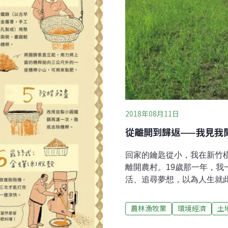
2018年08月11日
從離開到歸返——我見我
回家的鑰匙從小，我在新竹
離開農村。19歲那一年，
活、追尋夢想，以為人生就
難免會出現某種鬆動。有時
下身拿起葉子搓了搓，記憶
農林漁牧業
環境經濟
土
腔。或是冬日午後公園裡的