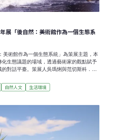
雙年展「後自然：美術館作為一個生態系
然：美術館作為一個生態系統」為策展主題，本
轉化生態議題的場域，透過藝術家的觀點賦予
域的對話平臺。策展人吳瑪悧與范切斯科．馬
nacorda）共同訂定出「後自然：美術館作為一個
位策展人將以此論題探究自然生態系統持續演
自然人文
生活環境
何被反映在藝術與機構的運作機制中。隨著生
不再限於單一學門領域範疇，其交互影響因其
ndency）而密切互相牽動。本屆展覽則欲審視系統
的運作上，並藉以凸顯各系統賴以維生的依存
各地19個國家及地區的 41名參展者與參展團
術家以及非營利組織（NGO）、社會運動人士
者、建築師等，在議題