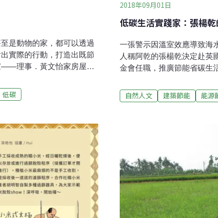
2018年09月01日
低碳生活實踐家：張楊乾
甚至是動物的家，都可以透過
一張警示因溫室效應導致海
付出實際的行動，打造出既節
人稱阿乾的張楊乾決定赴英
家——理事．黃文怡家房屋型
金會任職，推廣節能省碳生
｜夜間型節電期｜2018年
他新人減半；也曾拿著水桶
家中房子有西曬的問題，每到下
水 [1] 回收減少對自來水
低碳
自然人文
建築節能
能源
一樣，以往只能開冷氣解決，
曾達成一家四口全年電費不到50
。在上過合作社「節能好簡
的濕熱午後，走進阿乾位於
如將電器裝上定時器或切換開
送，為室內帶來涼意，阿乾
並在面向西邊的落地窗外加裝
門，我說通風呀！」這不是
下降，證實這些改變真的有
嚴格的集合式住宅，但一回
常都會藏到電視下方的櫃子，
整日用電量，「我家小朋友
了定時器，晚上10點半後全
度數。後來我們搬家在找房
哪裡？』房仲