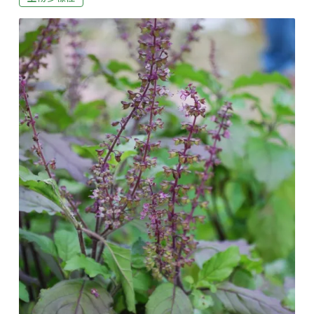
上較難發現，不過在熱情奔放的夏天，牠們會聚集在水
池邊的植物上面或是有遮蔽物的地上勤奮高歌，以爭取
雌蛙的青睞。夜間池邊達達的敲桌聲，伴著面天樹蛙
「滴滴滴」哨音和拉都希氏赤蛙、貢德氏赤蛙、黑眶蟾
蜍……等蛙族們的鳴唱，交織出一曲自然的交響樂。在
林間停下腳步靜靜聆聽，伴著微溼的林間涼風，這可是
夏天特別限定的享受呢！相較於人類的享受，對布氏樹
蛙來說可沒有那麼悠閒，在雄多雌少的狀況下，此時每
個水池及溪溝都是一級戰區，往往在雌蛙現蹤時，雄蛙
都要蜂踴而上，你推我擠地想辦法搶到交配最佳位置。
好在牠們可以接受一妻多夫的現象。在產