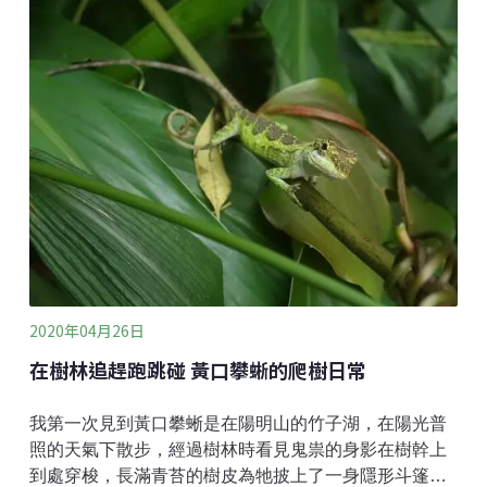
突然長出一叢沒看過的花，黃花同時伴隨著果實，果實
平滑長條狀，讓人誤以為是豆科植物，查了以後發現，
這種突然一叢叢出現的小花，叫做台灣黃堇。而雖然名
稱叫做台灣黃堇，但原產地不僅限於台灣，分布範圍包
括台灣、中國、日本、越南等地，在中低海拔都可以見
到她的蹤影。仔細觀察台灣黃堇的葉子，單葉互生，二
回三出羽狀複葉，葉子圓圓的非常可愛，呈現淺綠到綠
色，但仔細看尾端，有時可以發現有小尖起，翻開葉
背，則呈白色霧面。台灣黃堇的葉柄有時呈現微微淺紫
色，很像是我們皮膚刮痧後的顏色。如果下過雨後再去
觀察台灣黃堇，可以發現葉子上面一滴滴圓
2020年04月26日
在樹林追趕跑跳碰 黃口攀蜥的爬樹日常
我第一次見到黃口攀蜥是在陽明山的竹子湖，在陽光普
照的天氣下散步，經過樹林時看見鬼祟的身影在樹幹上
到處穿梭，長滿青苔的樹皮為牠披上了一身隱形斗篷，