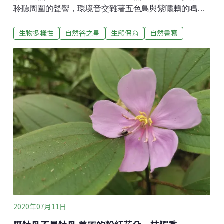
聆聽周圍的聲響，環境音交雜著五色鳥與紫嘯鶇的鳴
叫，然而吸引我的聲音卻是枯葉沙沙的聲響，來自於其
生物多樣性
自然谷之星
生態保育
自然書寫
他動物的腳步，驟然一看，看見一條咖啡色的繩子晃動
著，原來步道上並不是只有我在散步，還有一隻蓬萊草
蜥！看著牠用小短腿小心翼翼地走著每一步，深怕踩到
地雷似的。牠不在意我的目光，專心搜尋地上的小昆
蟲，不斷吐著Y字型的藍色舌頭，像是眨眼一樣自然，
不會感到疲倦。爬蟲類有很多型態，通常一般人只能辨
識出蜥蜴、壁虎、蛇⋯⋯，筆者為大家整理了簡易的圖
表，可快速區別台灣的爬蟲家族。蓬萊草蜥以蜥蜴的型
態來說特別修長，細長的身軀使牠們容易在灌叢與禾本
科植物上活動，長於身體三倍的尾巴可用來纏繞植物攀
附及穩定平衡。有些草蜥與石龍子在小時候尾巴特別鮮
豔，鮮豔的、可自割的尾巴最容易被當成攻擊的目標，
與身體分離後不斷用力抖動，可轉移鳥類
2020年07月11日