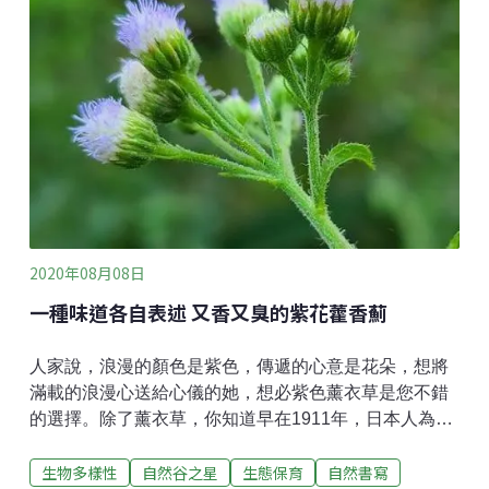
大，卻讓人感覺起來很有藝術的氣息，有種走錯棚的感
覺。平伏莖白花菜原產於熱帶非洲及澳洲北部，台灣的
紀錄最早是由國立成功大學的郭長生老師及吳天賞老師
於校園內發現，並以發現地為其命名，所以平伏莖白花
菜又叫做「成功白花菜」。其命名非常有趣，名字有
「白花菜」，但花色卻非為白色，然後也非可以吃的野
菜；名字中有「平伏莖」，又確實描述了這植物的特
性，不難發現，平伏莖白花菜的莖就是這樣臥
2020年08月08日
一種味道各自表述 又香又臭的紫花藿香薊
人家說，浪漫的顏色是紫色，傳遞的心意是花朵，想將
滿載的浪漫心送給心儀的她，想必紫色薰衣草是您不錯
的選擇。除了薰衣草，你知道早在1911年，日本人為觀
賞用途，為台灣引進了浪漫的紫色花朵，但它並不是薰
生物多樣性
自然谷之星
生態保育
自然書寫
衣草，而是紫花藿香薊！如今，紫花藿香薊遍佈全台，