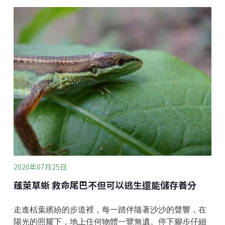
適應新家園的氣候及地理條件，成為常見的外來入侵
種。紫花藿香薊雖然不及薰衣草那樣芬芳迷人，但將它
葉子輕輕揉捻後，也會有特殊氣味，喜歡它的人會認為
味道像是「藿香」，而「藿香」這個詞，一般是指唇形
科（Labiatae）的幾類植物，例如藿香屬（Agastache）
的茴藿香、刺蕊草屬（Pogostemon）的廣藿香、馬刺花
屬 （Plectranthus）的到手香等，這些有特殊氣味的植
物，都有藿香一詞的稱呼；而不喜歡紫花藿香薊氣味的
人則覺得它很臭，所以也有「臭草仔」的別稱，香臭之
別見仁見智。而紫花藿香薊容易出現在低海拔的路邊、
水溝邊、荒地、休耕地，都可以見到它的
2020年07月25日
蓬萊草蜥 救命尾巴不但可以逃生還能儲存養分
走進枯葉繽紛的步道裡，每一踏伴隨著沙沙的聲響，在
陽光的照耀下，地上任何物體一覽無遺。停下腳步仔細