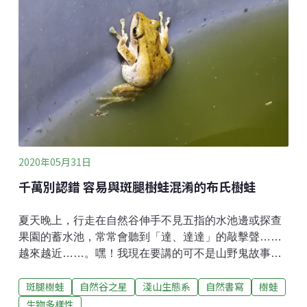
些喜愛半遮蔭的蘭花能順利生長，通常會有三、四株生
長在一塊。由於地生植株本身不大，葉片沒有鮮豔的色
彩，很難引起登山客的注意，但是它們在花期時則會展
現驚人的變化，細長的花梗從植株中心突出，長達40公
分。花梗呈深棕色、帶有絨毛，附著許多小巧的花苞，
大約1公分長。綻開前的小唇蘭很難讓人聯想到蘭花，然
而它小歸小，蘭花植物的典型特徵一樣也沒少。蘭科植
物的花具有「蕊柱」，若用刀片切
2020年05月31日
千萬別認錯 容易與斑腿樹蛙混淆的布氏樹蛙
夏天晚上，行走在自然谷伸手不見五指的水池邊或探查
果園的蓄水池，常常會聽到「達、達達」的敲擊聲……
越來越近……。嘿！我現在要講的可不是山野鬼故事，
而是本週的自然谷之星的介紹。這聲音不是鬼魅的低
斑腿樹蛙
自然谷之星
淺山生態系
自然書寫
樹蛙
語，而是夏夜小精靈「布氏樹蛙」的求偶叫聲。布氏樹
蛙是普遍分佈於台灣淺山環境的蛙種，雖然平時居住樹
生物多樣性