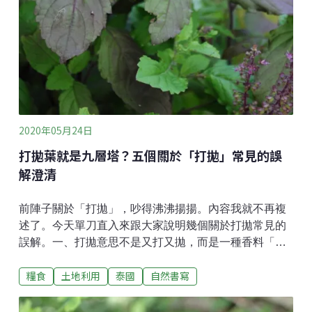
2020年05月24日
打拋葉就是九層塔？五個關於「打拋」常見的誤
解澄清
前陣子關於「打拋」，吵得沸沸揚揚。內容我就不再複
述了。今天單刀直入來跟大家說明幾個關於打拋常見的
誤解。一、打拋意思不是又打又拋，而是一種香料「打
拋葉」。因為打拋葉的泰文是กะเพรา，轉寫成
糧食
土地利用
泰國
自然書寫
kaphrao，直接音譯而來。打拋葉正式中文名字是聖羅
勒。沒錯，就是一種羅勒，跟九層塔很像的植物。九層
塔也是一種羅勒。這些植物都同科同屬。形態跟味道近