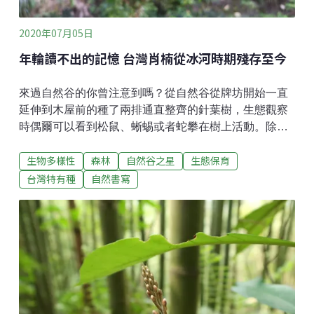
2020年07月05日
年輪讀不出的記憶 台灣肖楠從冰河時期殘存至今
來過自然谷的你曾注意到嗎？從自然谷從牌坊開始一直
延伸到木屋前的種了兩排通直整齊的針葉樹，生態觀察
時偶爾可以看到松鼠、蜥蜴或者蛇攀在樹上活動。除非
有人詢問，不然我在導覽時很少介紹它。雖說很少提
生物多樣性
森林
自然谷之星
生態保育
及，但這個針葉樹的來頭可不小，我想絕大部份人都聽
過它的名字。正是名列針葉樹五木，也是台灣常見的造
台灣特有種
自然書寫
林樹種之一的「台灣肖楠」。台灣肖楠又稱柏槴樹或是
黃肉仔，是冰河時期留存至今的孓遺植物，它的家族
（肖楠屬）全世界包括台灣肖楠在內只有四種，分佈在
北美、中國以及台灣。而台灣肖楠更是只有在台灣才能
找到的特有種（由中國產的翠柏變種而來）。在台灣，
一般在海拔300到1900公尺之向陽潮溼的山區或溪谷與
闊葉樹混生。由於其木材經濟價值高，且樹幹通直、樹
形優美，常被廣植做為造林木及觀賞樹種。因此你可以