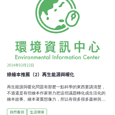
有趣。《挖土機年年作響‧鄉村變了》 圖文：約克米勒
Jörg Müller 出版社：和英瑞士藝術家約克在不同年代對
同一個地景同一角度的七張繪圖，彷彿透過相片一樣，
看到一個鄉村轉變為城市與工廠的變化，讓小朋友了解
「開發」行為對環境的破壞。這本書原版在1973年出
版，當時便獲得德國童書獎，2000年在台灣出版後也獲
得許多圖書獎項。他還有一本台灣未出版的作品《城市
的變化》，也採類似的方式，繪製一個城市街區在19世
紀擁有廣場與綠地，到了現代卻被高架橋佔據。
2014年02月22日
綠繪本推薦（2）再生能源與暖化
再生能源與暖化問題有那麼一點科學的東西要講清楚，
不過還是有些繪本作家努力把這些議題轉化成生活化的
繪本故事。繪本著重想像力，所以有很多很多森林與探
險的故事；再生能源與暖化問題算是新的主題，有那麼
自然書訊
生活環境
一點科學的東西要講清楚，不過還是有些作家努力把這