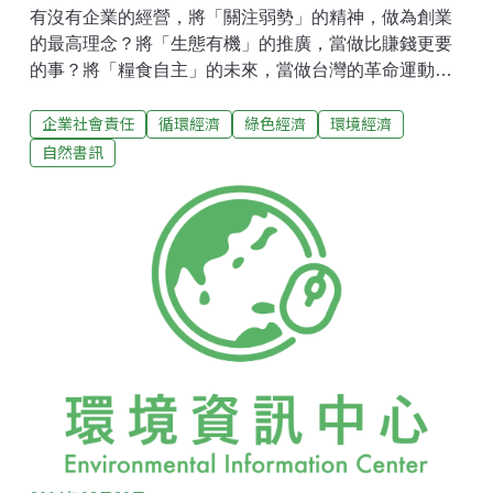
有沒有企業的經營，將「關注弱勢」的精神，做為創業
的最高理念？將「生態有機」的推廣，當做比賺錢更要
的事？將「糧食自主」的未來，當做台灣的革命運動？
有的。這本《台灣的小幸福小經濟》就是9個企業故事的
企業社會責任
循環經濟
綠色經濟
環境經濟
集結，讓大家見證台灣的生命力！「喜願共和國」一個
做麵包的企業。從本土小麥的生產，思考糧食自主的重
自然書訊
要性，也結合身心受限者一個共創自立的機會。「在地
生產、在地加工、在地消費」用這樣的理念，讓農業可
以在台灣再創新機！用提高國產雜糧的自給率為目標，
復育本土小麥的栽種，用改變土地的風景，為弱勢小農
做一件有力的行動！「四方報」一份專為在台異鄉人辦
的報紙。於2011年已有柬埔寨文、菲文、印尼文、和越
文泰文五國語言的報種，屬於關注移民媒體的文創事
業。來台工作的移民，看到親切的家鄉文字，那種心裡
的感動與對辦報人的感謝，促使一群報社工作者更加努
力的開創這片文字藍海，慢慢加進許多在地移民的心
聲，讓異鄉遊子的生命故事能得到