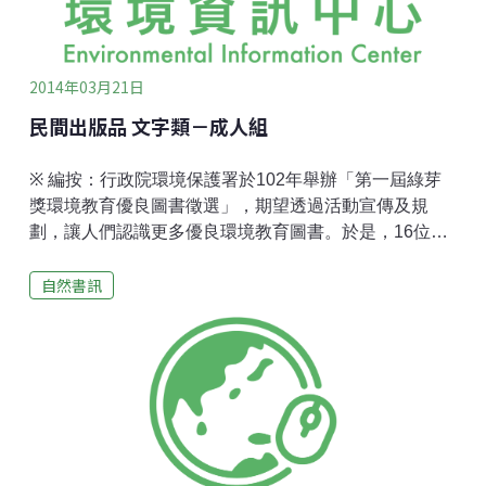
並且還要背負高利貸。他認為：對窮人最好的協助方
式，並不是慈悲的施捨，而是融入他們生活，同理他們
的遭遇，然後找出可行的方式
2014年03月21日
民間出版品 文字類－成人組
※ 編按：行政院環境保護署於102年舉辦「第一屆綠芽
獎環境教育優良圖書徵選」，期望透過活動宣傳及規
劃，讓人們認識更多優良環境教育圖書。於是，16位來
自環境教育、環境科學、出版發行及設計領域的專家學
自然書訊
者，採用綜合評比標準，歷經兩個多月的評審期，最終
遴選出32本政府單位及民間單位的得獎書籍。這些得獎
書籍，有些透過言簡意賅的文字，搭配淺顯易懂的圖
像，隱喻點出環境教育的重要性；有些則運用實地訪查
的紀錄，直接向全民訴說環境保護及教育的急迫性。無
論是哪一種，對於推廣環境教育來說，都是相當優良的
宣傳教材。台灣環境資訊協會特別整理這些得獎書籍介
紹給大小讀者。特優獎│ 千里步道，環島慢行：一生一