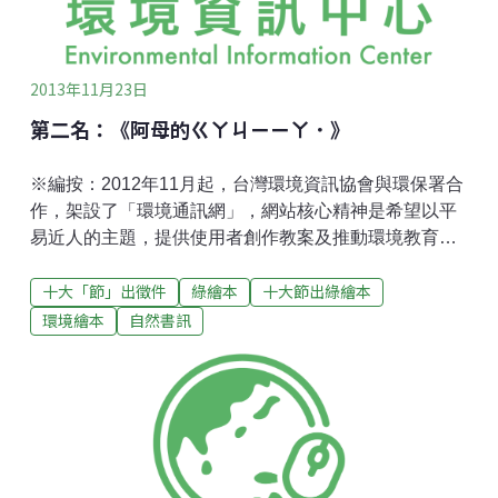
言，直到最後一頁才真相大白...
2013年11月23日
第二名：《阿母的ㄍㄚㄐㄧㄧㄚ．》
※編按：2012年11月起，台灣環境資訊協會與環保署合
作，架設了「環境通訊網」，網站核心精神是希望以平
易近人的主題，提供使用者創作教案及推動環境教育的
靈感。而藉由選出每月環境節日，以「環境共和國」及
十大「節」出徵件
綠繪本
十大節出綠繪本
其國內聯邦領主擔任壽星，解說節日由來，讓使用者能
夠由淺入深，進一步關心背後延伸的議題和面向。考量
環境繪本
自然書訊
到綠繪本是十分適合用來推廣環境教育的素材，然而，
台灣具本土觀點的環境繪本寥寥可數，幾乎皆為國外翻
譯作品，於是，環資團隊嘗試結合節日和繪本創作，舉
辦創意徵件比賽。自2013年3月底至6月底，共收到近40
件作品，從中遴選出11件優秀之作後，製作成電子版
本，供讀者線上瀏覽，更替前三名作品配上口白、音