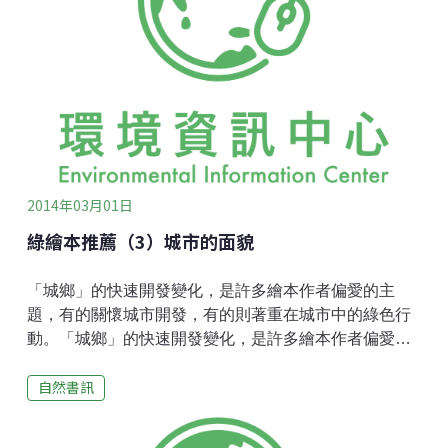
的一面，木村深深感動我的地方就是在他對蘋果樹的謙
卑態度，對大自然的真誠守護，還有勇往直前的毅力與
決心。這些「奇蹟蘋果」的經驗，我也從栽種小麥的過
程中得到許多印證！蘋果樹在半年內要噴灑13次不同的
農藥，聽起來會不會很嚇人？果園常一片白茫茫，所以
他想：如果能讓大家吃到沒有農藥的水果，對大自然和
人的身體不是都很好嗎？然而，一年又一年不同方法的
嘗試，卻充滿了挫折與孤單。別的
2014年03月01日
綠繪本推薦（3）城市的面貌
「城鄉」的快速開發變化，是許多繪本作者偏愛的主
題，有的關懷城市開發，有的則著重在城市中的綠色行
動。「城鄉」的快速開發變化，是許多繪本作者偏愛的
主題，老一輩的繪者關懷城市開發，新一代的作者則會
自然書訊
著重在城市中的綠色行動。這類繪本中常見的主題是城
市綠地，隨著現在新的環境課題興起，開始參雜環境正
義、社區改造等與居民自覺相關的故事，讓繪本更顯得