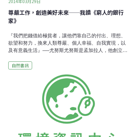
2014年03月29日
尊嚴工作，創造美好未來──我讀《窮人的銀行
家》
『我們把錢借給極貧者，讓他們靠自己的付出、理想、
欲望和努力，換來人類尊嚴、個人幸福、自我實現，以
及有意義生活』──尤努斯尤努斯是孟加拉人，他創立了
葛拉敏銀行，以微型貸款的方式，借錢給最貧窮的婦
自然書訊
女，幫助她們改變自己的人生。到2007年，共貸款給
695個借貸人，且在全世界有50多個國家，已複製葛拉
敏模式，他也在2006年獲頒諾貝爾和平獎。微型貸款 貧
窮的轉機尤努斯本來是一位孟加拉經濟學教授，無意間
發現孟加拉的窮人難以生存的原因，皆是因為每日所
得，僅能填飽當天的肚子。一家大小，吃不好也住不
好，孩子更沒有錢上學，不論是醫療、健康、飲水、食
物、住家等…全都困在貧窮的底線。尤其是女人，更是
沒有地位與人權，終日、終身可能都要勤奮工作，才能
換來全家的三餐。工作所得的低廉，讓她們無法存錢，