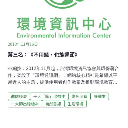
效，提供讀者不同的閱讀感受。【作者：蘇雅雯】【作
品簡介】第二名作品《阿母的ㄍㄚㄐㄧㄧㄚ．》，繪畫
風格充滿感情，帶出惜物愛物傳統情懷。主婦聯盟環境
保護基金會林玉珮副董事長認為，這是一本會打動人心
的好繪本，「ㄍㄚ ㄐ
2013年11月16日
第三名：《不用錢，也能過節》
※編按：2012年11月起，台灣環境資訊協會與環保署合
作，架設了「環境通訊網」，網站核心精神是希望以平
易近人的主題，提供使用者創作教案及推動環境教育的
靈感。而藉由選出每月環境節日，以「環境共和國」及
循環經濟
十大「節」出徵件
綠色消費
綠繪本
其國內聯邦領主擔任壽星，解說節日由來，讓使用者能
夠由淺入深，進一步關心背後延伸的議題和面向。考量
十大節出綠繪本
自然書訊
生活環境
到綠繪本是十分適合用來推廣環境教育的素材，然而，
台灣具本土觀點的環境繪本寥寥可數，幾乎皆為國外翻
譯作品，於是，環資團隊嘗試結合節日和繪本創作，舉