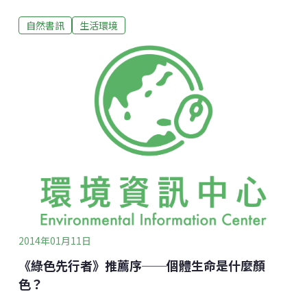
者，希望大家可以與小孩共讀。第一篇先介紹台灣作者
自然書訊
生活環境
的綠繪本作品。《煙囪的故事》圖文：劉旭恭；出版
社：科博館有錢人利用煙囪賺錢，但排出的黑煙太臭
了，所以給了一些錢，把煙囪蓋在窮人家附近。有錢人
生產愈多東西，黑煙就排得愈多，結果黑煙讓窮人沒水
喝，海水上升淹沒窮人的房子。最後窮人決定關掉煙
囪，並且告訴有錢人，沒有煙囪還是可以生活啊。這個
故事源自於作者為科博館環境劇場設計的動畫，巧妙暗
喻了各國在地球暖化問題上的環境正義爭議：富有國家
指責發展中 國家排放大量溫室氣體，發展中國家則指稱
這些排放的背後，都是生產富有國家需求的貨品，而且
錢都是富有國家賺走。這是難得一見把「環境正義」講
的十分清楚 的故事，不過圖畫中會讓讀者誤以為「黑
煙」造成地球暖化，需要陪讀者講述的時候
2014年01月11日
《綠色先行者》推薦序──個體生命是什麼顏
色？