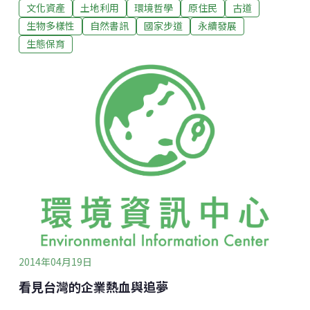
文化資產
土地利用
環境哲學
原住民
古道
也曾被人遺忘消失在自然演進中。近日，古道研究學者
楊南郡及徐如林伉儷，將浸水營古道的調查研究寫成
生物多樣性
自然書訊
國家步道
永續發展
書，喚醒人們對古道的歷史記憶。 楊南郡說，浸水營古
生態保育
道是一條貫穿台灣歷史的古道，那是曾經生活在這島嶼
上的人們，以生命血肉寫成的感人故事。古蹟斑斑 見
證台灣族群包容力「了解地理才能進一步研究歷史和人
類學」楊南郡在15日《浸水營古道：一條走過500年的
路》新書發表會上說，這條古道歷經大航海、清朝、日
治時代，簡直就是一部活歷史。 這一條路原本是卑南
族、排灣族連絡南台灣東西兩岸的社路，歷經清朝、日
治時代，因兩道稜線坡度和緩，路線幾乎連成一直線，
因此使用率最高。但這條古道曾荒廢、遺忘了20幾年，
在南台灣快速生長
2014年04月19日
看見台灣的企業熱血與追夢