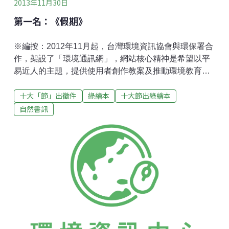
2013年11月30日
第一名：《假期》
※編按：2012年11月起，台灣環境資訊協會與環保署合
作，架設了「環境通訊網」，網站核心精神是希望以平
易近人的主題，提供使用者創作教案及推動環境教育的
靈感。而藉由選出每月環境節日，以「環境共和國」及
十大「節」出徵件
綠繪本
十大節出綠繪本
其國內聯邦領主擔任壽星，解說節日由來，讓使用者能
夠由淺入深，進一步關心背後延伸的議題和面向。考量
自然書訊
到綠繪本是十分適合用來推廣環境教育的素材，然而，
台灣具本土觀點的環境繪本寥寥可數，幾乎皆為國外翻
譯作品，於是，環資團隊嘗試結合節日和繪本創作，舉
辦創意徵件比賽。自2013年3月底至6月底，共收到近40
件作品，從中遴選出11件優秀之作後，製作成電子版
本，供讀者線上瀏覽，更替前三名作品配上口白、音
效，提供讀者不同的閱讀感受。【作者：吳仰高】【作
品簡介】第一名作品《假期》，父子共遊的溫馨故事，
竟埋藏深深的無奈、愧疚，這呼應世界環境日的末日寓