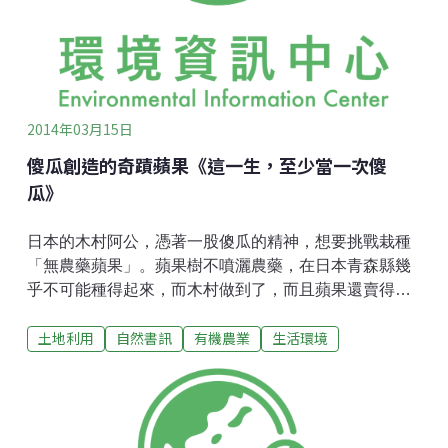
定要走一段的土地之旅「千里步道籌畫中心」集結民間
力量，一起探索、試走，歷時五年後，串連出一條山海
屯近3千公里無斷點的環臺千里步道，它是一條只提供徒
步行走與單車騎乘的美麗路徑。串聯步道最深的5位「千
里步道」夥伴，將縈繞在
2014年03月15日
傻瓜創造的奇蹟蘋果《這一生，至少當一次傻
瓜》
日本的木村阿公，憑著一股傻瓜的精神，想要挑戰栽種
「無農藥蘋果」。蘋果樹不噴灑農藥，在日本青森縣幾
乎不可能種得起來，而木村做到了，而且蘋果還賣得很
搶手呢！木村的蘋果是一種奇蹟，而他本身更是一種奇
土地利用
自然書訊
有機農業
生活環境
蹟！對大自然謙卑這是一個發生在日本的真實動人故
事，2006年節目一播出，就獲得很大的迴響。大家除了
很想吃木村的無農藥「奇蹟蘋果」外，更想了解他對無
農藥的堅持過程和人生的奮鬥故事。堅持做一件對的
事，不論在什麼年代或什麼事情，往往都有令人很感動