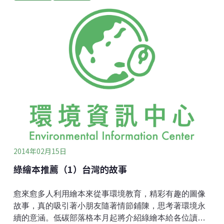
些議題轉化成生活化的繪本故事，孩子感興趣也能夠吸
收。 《海底威尼斯》內頁威尼斯持續下沉，一年中之中
會有些日子海水淹到街道廣場上來，觀光客還得踩在臨
時搭蓋的木棧板上逛街。書中的主角在夢中，見到了威
尼斯全城沒入海中時的面貌，既幻又似真。《海底威尼
斯》 圖文：史蒂芬查吾爾 Štěpán Zavřel 出版社：格林
文化〈絕版〉作者史蒂芬是出身捷克的知名童書大師，
因共產高壓統治而流亡至義大利，他帶有中世紀童話夢
幻的東歐風筆觸風靡歐陸，也影響著後輩的繪本作家。
《海底威尼斯》與1974年出版時，他當然還不知道全球
暖化的問題，但那時威尼斯已因地層下陷與海水侵蝕所
苦，恰好
2014年02月15日
綠繪本推薦（1）台灣的故事
愈來愈多人利用繪本來從事環境教育，精彩有趣的圖像
故事，真的吸引著小朋友隨著情節鋪陳，思考著環境永
續的意涵。低碳部落格本月起將介紹綠繪本給各位讀