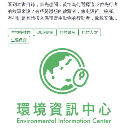
看到本書目錄，首先想問：黃怡為何選擇這12位先行者
的故事來說？有些是思想的啟蒙者，像史懷哲、梭羅。
有些則是具體投入保護野生動物的行動者，像戴安佛
西、道格拉斯漢米爾敦。視野廣闊如倡議保護生物多樣
生物多樣性
環境書摘
自然書訊
自然人文
性的愛德華威爾遜，微細則如「尊重細胞，敬愛生命」
的路易士湯瑪斯。也許黃怡已給了答案，譬如出場的順
生態保育
序就透露了玄機？或許讀者必須自行摸索。但應邀寫序
的機緣，卻引發我另一個角度的感慨：為什麼這些「先
行者」都是綠色的？綠色，指的是環境、生態、野生動
物、生物多樣性等。總之，是群體的生命或是生命與維
生系統結合、互動的網絡，而且有個特色，就是強調
「自然」。共同點則是將「人」的姿態放低，低到跟
「自然」平等，或甚至向自然「獻身」——像本書中的
「熊人」崔德威，最後給熊當了食物！不過，世上有些
「先行者」啟發人類的，不是對環境或群體，而是對個
體生命的關懷。其理念或行動中，「自然」的角色變得
很弔詭。同樣是「非人類動物」，這些個