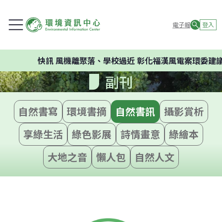
電子報
登入
快訊
風機離聚落、學校過近 彰化福漢風電案環委建議不
副刊
自然書寫
環境書摘
自然書訊
攝影賞析
享綠生活
綠色影展
詩情畫意
綠繪本
大地之音
懶人包
自然人文