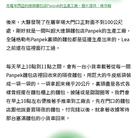
克羅埃西亞的連鎖麵包店Panpek的生產工廠。圖片提供：楊宗翰
後來，大夥發現了在屠宰場大門口正對面不到100公尺
處，剛好就是一間叫超大連鎖麵包店Panpek的生產工廠，
全薩格勒布Panpek裏頭的麵包都是這邊生產出來的，Lea
之前還在這裡面打工過。
每天早上10點到11點之間，會有一台小貨車載著從每一間
Panpek麵包店裡回收來的隔夜麵包，用巨大的牛皮紙袋裝
成一袋一袋的。一袋拿起來幾乎20公斤，裏頭盡是各式各
樣曾經擺在麵包櫃上的麵包、披薩或是甜甜圈等。我們會
在早上10點左右便推著手推車到工廠去，先在門口的麵包
店跟他說要買隔夜的麵包，付完錢以後，就拿著收據等待
那台塞滿麵包的小貨車回來。