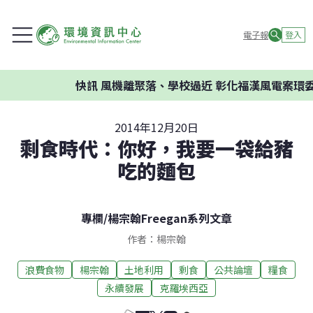
電子報
登入
快訊
風機離聚落、學校過近 彰化福漢風電案環委建議不
2014年12月20日
剩食時代：你好，我要一袋給豬
吃的麵包
專欄
/
楊宗翰Freegan系列文章
作者：楊宗翰
浪費食物
楊宗翰
土地利用
剩食
公共論壇
糧食
永續發展
克羅埃西亞