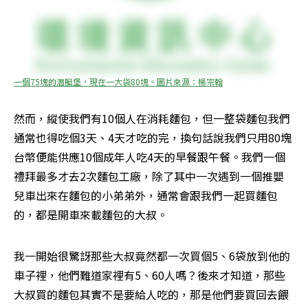
一個75塊的潛艇堡，現在一大袋80塊。圖片來源：楊宗翰
然而，縱使我們有10個人在消耗麵包，但一整袋麵包我們
通常也得吃個3天、4天才吃的完，換句話說我們只用80塊
台幣便能供應10個成年人吃4天的早餐跟午餐。我們一個
禮拜最多才去2次麵包工廠，除了其中一次遇到一個推嬰
兒車出來在麵包的小弟弟外，通常會跟我們一起買麵包
的，都是開車來載麵包的大叔。
我一開始很驚訝那些大叔竟然都一次買個5、6袋放到他的
車子裡，他們難道家裡有5、60人嗎？後來才知道，那些
大叔買的麵包其實不是要給人吃的，那是他們要買回去餵