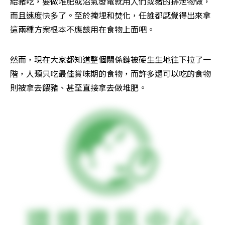
給豬吃，要做堆肥或沼氣發電就用人們或豬的排泄物做，
而且速度快多了。至於掩埋和焚化，任誰都感覺得出來拿
這兩種方案根本不應該用在食物上面吧。
然而，現在大家都知道整個關係鏈被硬生生地往下拉了一
階，人類只吃最佳賞味期的食物，而許多還可以吃的食物
則被拿去餵豬、甚至直接拿去做堆肥。