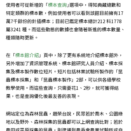
使用者可從新增的「
標本查詢
｣選項中，得知典藏總數和
特定類群的標本數，例如使用者可以看到該館目前擁有17
萬7千餘份的針插標本；目前已鑑定標本總計212 科1778 
屬3241 種。而這些動態的數據也會隨著新進的標本數量、
種類隨時更新。
在「
標本館介紹
」頁中，除了更有系統地介紹標本館外，
另外增加了資訊管理系統、標本館研究人員介紹、標本採
集及標本製作數位短片。短片包括林業試驗所製作的「昆
蟲標本採集」和「昆蟲標本製作」2部，可以供各級學校
教學使用。而這些查詢，只需要花1、2秒，就可獲得結
果，也是查詢優化後最友善的表現。
網站定位為森林昆蟲，趙榮台說，民眾若於喬木、公園綠
地以及野外、森林採集的昆蟲都可以上網查詢比對；若於
農田或平原採集的昆蟲，則建議到農委會農業試驗所或自