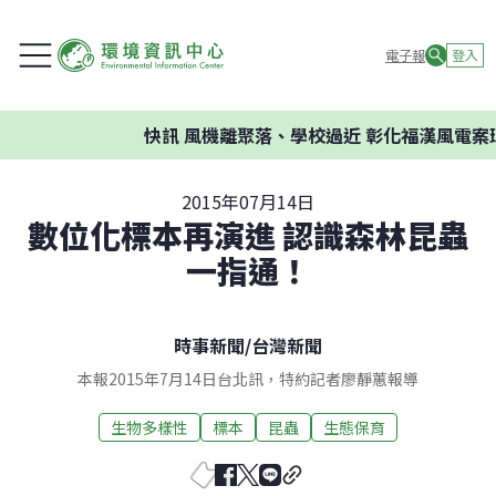
電子報
登入
快訊
風機離聚落、學校過近 彰化福漢風電案環
2015年07月14日
數位化標本再演進 認識森林昆蟲
一指通！
時事新聞
/
台灣新聞
本報2015年7月14日台北訊，特約記者廖靜蕙報導
生物多樣性
標本
昆蟲
生態保育