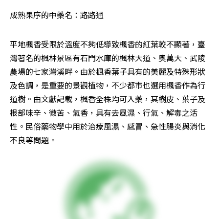
成熟果序的中藥名：路路通
平地楓香受限於溫度不夠低導致楓香的紅葉較不顯著，臺
灣著名的楓林景區有石門水庫的楓林大道、奧萬大、武陵
農場的七家灣溪畔。由於楓香葉子具有的美麗及特殊形狀
及色調，是重要的景觀植物，不少都市也選用楓香作為行
道樹。由文獻記載，楓香全株均可入藥，其樹皮、葉子及
根部味辛、微苦、氣香，具有去風濕、行氣、解毒之活
性。民俗藥物學中用於治療風濕、感冒、急性腸炎與消化
不良等問題。