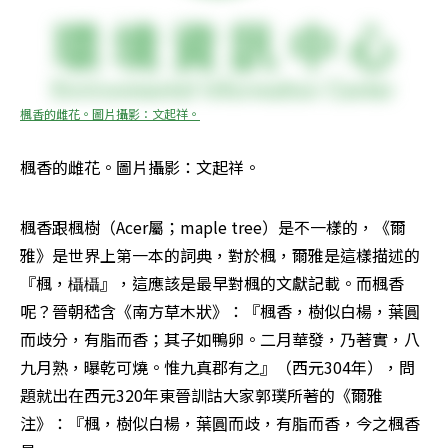
楓香的雌花。圖片攝影：文起祥。
楓香的雌花。圖片攝影：文起祥。
楓香跟楓樹（Acer屬；maple tree）是不一樣的，《爾
雅》是世界上第一本的詞典，對於楓，爾雅是這樣描述的
『楓，欇欇』，這應該是最早對楓的文獻記載。而楓香
呢？晉朝嵇含《南方草木狀》：『楓香，樹似白楊，葉圓
而歧分，有脂而香；其子如鴨卵。二月華發，乃著實，八
九月熟，曝乾可燒。惟九真郡有之』（西元304年），問
題就出在西元320年東晉訓詁大家郭璞所著的《爾雅
注》：『楓，樹似白楊，葉圓而歧，有脂而香，今之楓香