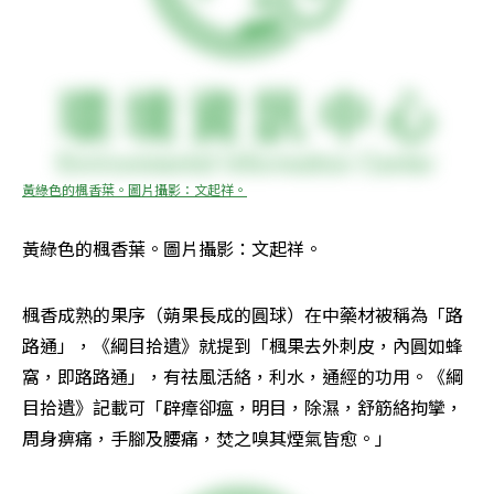
黃綠色的楓香葉。圖片攝影：文起祥。
黃綠色的楓香葉。圖片攝影：文起祥。
楓香成熟的果序（蒴果長成的圓球）在中藥材被稱為「路
路通」，《綱目拾遺》就提到「楓果去外刺皮，內圓如蜂
窩，即路路通」，有祛風活絡，利水，通經的功用。《綱
目拾遺》記載可「辟瘴卻瘟，明目，除濕，舒筋絡拘攣，
周身痹痛，手腳及腰痛，焚之嗅其煙氣皆愈。」