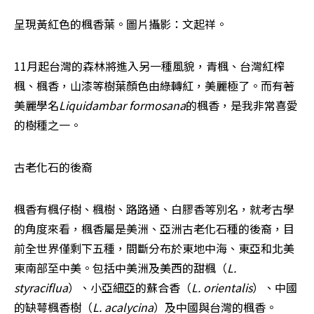
呈現黃紅色的楓香葉。圖片攝影：文起祥。
11月起台灣的森林將進入另一種風貌，青楓、台灣紅榨
楓、楓香，山漆等樹葉顏色由綠轉紅，美麗極了。而有著
美麗學名
Liquidambar formosana
的楓香，是我非常喜愛
的樹種之一。
古老化石的後裔
楓香有楓仔樹、楓樹、路路通、白膠香等別名，就考古學
的角度來看，楓香屬是美洲、亞洲古老化石種的後裔，目
前全世界僅剩下五種，間斷分布於東地中海、東亞和北美
東南部至中美。包括中美洲及美西的甜楓（
L. 
styraciflua
）、小亞細亞的蘇合香（
L. orientalis
）、中國
的缺萼楓香樹（
L. acalycina
）及中國與台灣的楓香。