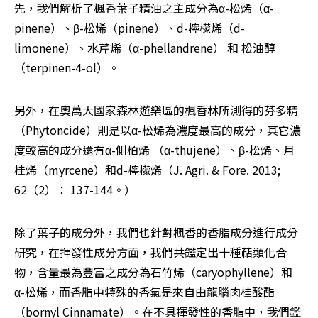
先，我們解析了楓香葉子精油之主成分為α-松烯（α-
pinene）、β-松烯（pinene）、d-檸檬烯（d-
limonene）、水芹烯（α-phellandrene） 和 松油醇
（terpinen-4-ol）。
另外，在奧萬大國家森林遊樂區的楓香林所測得的芬多精
（Phytoncide）則是以α-松烯為濃度最高的成分，其它濃
度較高的成分還有α-側柏烯 （α-thujene）、β-松烯、月
桂烯（myrcene）和d-檸檬烯（J. Agri. & Fore. 2013; 
62（2）： 137-144。）
除了葉子的成分外，我們也針對楓香的香脂成分進行成分
研究，在揮發性成分方面，我們共鑑定出十種萜類化合
物，含量最為豐富之成分為石竹烯（caryophyllene）和 
α-松烯，而香脂中特殊的香氣是來自由龍腦肉桂酸酯
（bornyl Cinnamate）。在不具揮發性的香脂中，我們鑑