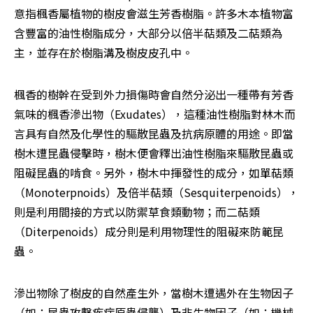
意指楓香屬植物的樹皮會滋生芳香樹脂。許多木本植物富
含豐富的油性樹脂成分，大部分以倍半萜類及二萜類為
主，並存在於樹脂溝及樹皮皮孔中。
楓香的樹幹在受到外力損傷時會自然分泌出一種帶有芳香
氣味的楓香滲出物（Exudates），這種油性樹脂對林木而
言具有自然及化學性的驅散昆蟲及抗病原體的用途。即當
樹木遭昆蟲侵擊時，樹木便會釋出油性樹脂來驅散昆蟲或
阻礙昆蟲的啃食。另外，樹木中揮發性的成分，如單萜類
（Monoterpnoids）及倍半萜類（Sesquiterpenoids），
則是利用間接的方式以防禦草食類動物；而二萜類
（Diterpenoids）成分則是利用物理性的阻礙來防範昆
蟲。
滲出物除了樹皮的自然產生外，當樹木遭遇外在生物因子
（如：昆蟲攻擊疾病原蟲侵襲）及非生物因子（如：機械