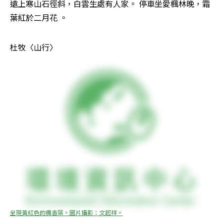
遠上寒山石徑斜，白雲生處有人家。 停車坐愛楓林晚，霜
葉紅於二月花 。
杜牧〈山行〉
呈現黃紅色的楓香葉。圖片攝影：文起祥。