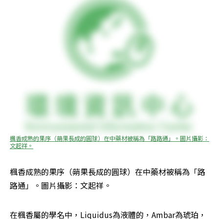
楓香成熟的果序（蒴果長成的圓球）在中藥材被稱為「路路通」。圖片攝影：
文起祥。
楓香成熟的果序（蒴果長成的圓球）在中藥材被稱為「路
路通」。圖片攝影：文起祥。
在楓香屬的學名中，Liquidus為液體的，Ambar為琥珀，