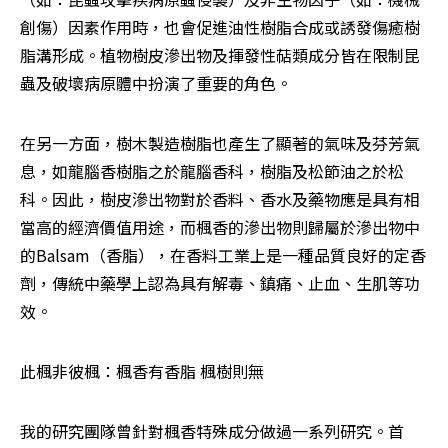
創傷）因素作用時，也會促進油性樹脂合成或誘發傷癒樹
脂溝形成。植物樹皮滲出物及揮發性萜類成分皆在限制昆
蟲及破壞病原體中扮演了重要的角色。
在另一方面，樹木製造樹脂也產生了顯著的氣味及芬芳氣
息，如龍腦香樹脂之於龍腦香科，樹脂及松節油之於松
科。因此，樹皮滲出物對於香料、香水及藥物應是具有相
當高的經濟價值用途，而楓香的滲出物則歸屬於滲出物中
的Balsam（香脂），在香料工業上是一種品質良好的定香
劑，傳統中藥學上認為具有解毒、鎮痛、止血、生肌等功
效。
此楓非彼楓：楓香有香脂 楓樹則無
我的研究團隊曾針對楓香特殊成分做過一系列研究。首