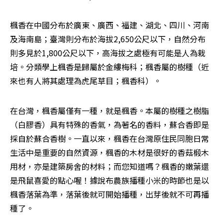
楓香在中國分布於廣東、廣西、福建、湖北、四川、河南
及海南島；臺灣則分布於海拔2,650公尺以下，自然分布
則多見於1,800公尺以下，高海拔之處極有可能是人為栽
培。分類學上楓香是歸屬於金縷梅科；楓香屬的樹種（近
來也有人將其處理為虎尾草目；楓香科）。
在台灣，楓香屬僅有一種，就是楓香。本屬的樹種之樹脂
（白膠香）具有特殊的香氣，為著名的香料，蘇合香即是
採自於蘇合香樹。一直以來，楓香在台灣原住民同胞日常
生活中是重要的自然資源，楓香的木材是很好的香菇椴木
用材，亦是建築房舍的材料；而您知道嗎？楓香的嫩葉還
是飛鼠喜愛的點心喔！據說布農族播種小米的時節也是以
楓香落葉為準，落葉後就可開始播種，出芽後就不可再播
種了。