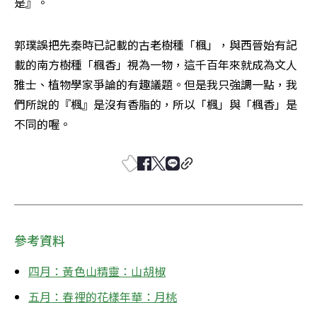
是』。
郭璞誤把先秦時已記載的古老樹種「楓」，與西晉始有記
載的南方樹種「楓香」視為一物，這千百年來就成為文人
雅士、植物學家爭論的有趣議題。但是我只強調一點，我
們所說的『楓』是沒有香脂的，所以「楓」與「楓香」是
不同的喔。
參考資料
四月：黃色山精靈：山胡椒
五月：春裡的花樣年華：月桃