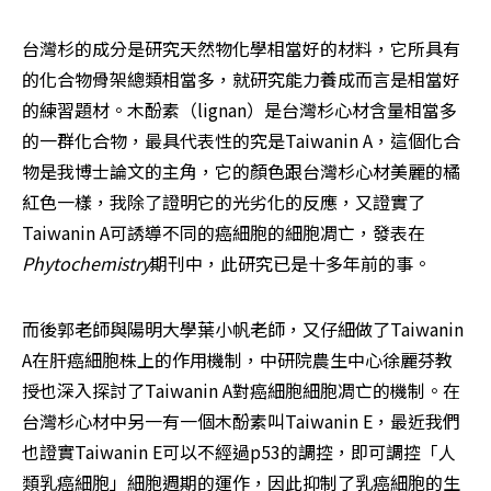
台灣杉的成分是研究天然物化學相當好的材料，它所具有
的化合物骨架總類相當多，就研究能力養成而言是相當好
的練習題材。木酚素（lignan）是台灣杉心材含量相當多
的一群化合物，最具代表性的究是Taiwanin A，這個化合
物是我博士論文的主角，它的顏色跟台灣杉心材美麗的橘
紅色一樣，我除了證明它的光劣化的反應，又證實了
Taiwanin A可誘導不同的癌細胞的細胞凋亡，發表在
Phytochemistry
期刊中，此研究已是十多年前的事。
而後郭老師與陽明大學葉小帆老師，又仔細做了Taiwanin 
A在肝癌細胞株上的作用機制，中研院農生中心徐麗芬教
授也深入探討了Taiwanin A對癌細胞細胞凋亡的機制。在
台灣杉心材中另一有一個木酚素叫Taiwanin E，最近我們
也證實Taiwanin E可以不經過p53的調控，即可調控「人
類乳癌細胞」細胞週期的運作，因此抑制了乳癌細胞的生