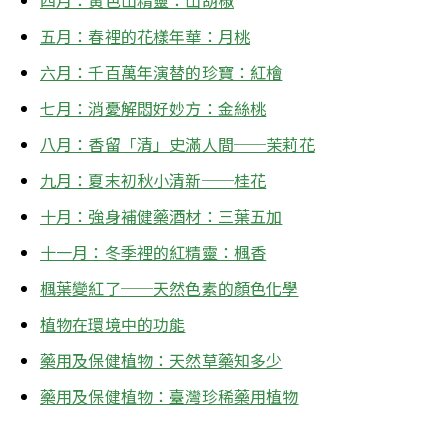
四月：黃色山精靈：山胡椒
五月：春裡的花樣年華：月桃
六月：千百萬年演替的珍寶：紅檜
七月：消憂解悶好妙方：金絲桃
八月：香留「清」史滿人間──茉莉花
九月：夏末初秋小清新──桂花
十月：強身補健藥酒材：三葉五加
十一月：冬季裡的紅精靈：楓香
楓葉變紅了──天然色素的顏色化學
植物在環境中的功能
藥用及保健植物：天然草藥知多少
藥用及保健植物：臺灣珍稀藥用植物