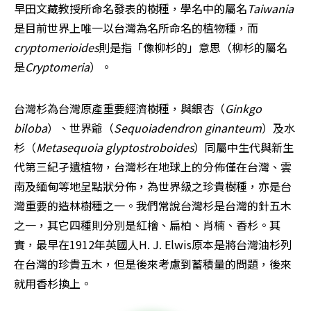
早田文藏教授所命名發表的樹種，學名中的屬名
Taiwania 
是目前世界上唯一以台灣為名所命名的植物種，而
cryptomerioides
則是指「像柳杉的」意思（柳杉的屬名
是
Cryptomeria
）。
台灣杉為台灣原產重要經濟樹種，與銀杏（
Ginkgo 
biloba
）、世界爺（
Sequoiadendron ginanteum
）及水
杉（
Metasequoia glyptostroboides
）同屬中生代與新生
代第三紀孑遺植物，台灣杉在地球上的分佈僅在台灣、雲
南及緬甸等地呈點狀分佈，為世界級之珍貴樹種，亦是台
灣重要的造林樹種之一。我們常說台灣杉是台灣的針五木
之一，其它四種則分別是紅檜、扁柏、肖楠、香杉。其
實，最早在1912年英國人H. J. Elwis原本是將台灣油杉列
在台灣的珍貴五木，但是後來考慮到蓄積量的問題，後來
就用香杉換上。