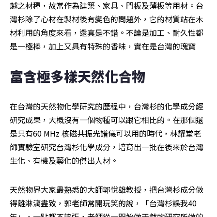
越之材種，故常作為建築、家具、門板及薄板等用材。台
灣杉除了心材在製材後有變色的問題外，它的材質站在木
材利用的角度來看，還真是不錯。不論是加工、耐久性都
是一極棒，加上又具有特殊的香味，實在是台灣的瑰寶
富含極多樣天然化合物
在台灣的天然物化學研究的歷程中，台灣杉的化學成分經
研究成果，大概沒有一個物種可以跟它相比的。在那個還
是只有60 MHz 核磁共振光譜儀可以用的時代，林耀堂老
師實驗室研究台灣杉化學成分，培育出一批在後來於台灣
生化、有機及藥化的傑出人材。
天然物界大家最熟悉的大師郭悅雄教授，把台灣杉成分做
得離淋漓盡致，郭老師常開玩笑的說，「台灣杉誤我40
年」，一點都不誇張，老師從一開始做天然物研究所做的