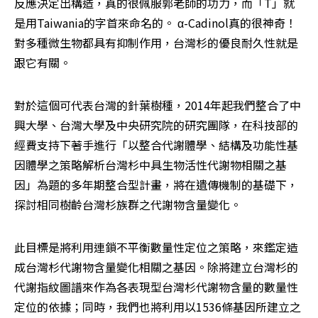
反應決定出構造，真的很佩服郭老師的功力，而「T」就
是用Taiwania的字首來命名的。 α-Cadinol真的很神奇！
對多種微生物都具有抑制作用，台灣杉的優良耐久性就是
跟它有關。
對於這個可代表台灣的針葉樹種，2014年起我們整合了中
興大學、台灣大學及中央研究院的研究團隊，在科技部的
經費支持下著手進行「以整合代謝體學、結構及功能性基
因體學之策略解析台灣杉中具生物活性代謝物相關之基
因」為題的多年期整合型計畫，將在遺傳機制的基礎下，
探討相同樹齡台灣杉族群之代謝物含量變化。
此目標是將利用連鎖不平衡數量性定位之策略，來鑑定造
成台灣杉代謝物含量變化相關之基因。除將建立台灣杉的
代謝指紋圖譜來作為各表現型台灣杉代謝物含量的數量性
定位的依據；同時，我們也將利用以1536條基因所建立之