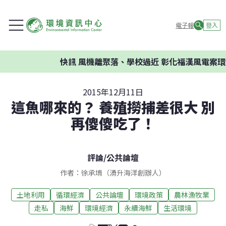
電子報
登入
快訊
風機離聚落、學校過近 彰化福漢風電案環委建
2015年12月11日
這魚哪來的？ 養殖撈捕差很大 別
再傻傻吃了！
評論
/
公共論壇
作者：徐承堉（湧升海洋創辦人）
土地利用
循環經濟
公共論壇
環境政策
農林漁牧業
走私
海鮮
環境經濟
永續海鮮
生活環境