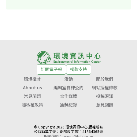
訂閱電子報
捐款支持
環境徵才
活動
關於我們
About us
編輯室自律公約
網站授權條款
常見問題
合作媒體
投稿須知
隱私權政策
獲獎紀錄
意見回饋
© Copyright 2026 環境資訊中心 版權所有
公益勸募字號：
衛部救字第1141364365號
服務信箱：
service@tnf.org.tw