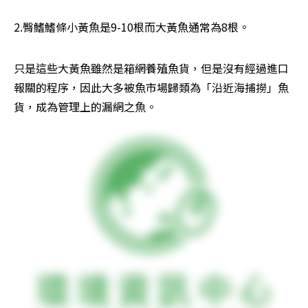
2.臀鰭鰭條小黃魚是9-10根而大黃魚通常為8根。
只是這些大黃魚雖然是箱網養殖魚貨，但是沒有經過進口
報關的程序，因此大多被魚市場歸類為「沿近海捕撈」魚
貨，成為管理上的漏網之魚。