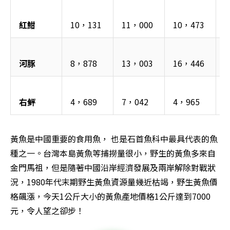
紅魽
10，131
11，000
10，473
1
河豚
8，878
13，003
16，446
1
右鲆
4，689
7，042
4，965
4
黃魚是中國重要的食用魚， 也是石首魚科中最具代表的魚
種之一。台灣本島黃魚等捕撈量很小，野生的黃魚多來自
金門馬祖，但是隨著中國沿岸經濟發展及兩岸解除對戰狀
況，1980年代末期野生黃魚資源量幾近枯竭，野生黃魚價
格飆漲，今天1公斤大小的黃魚產地價格1公斤達到7000
元，令人望之卻步！