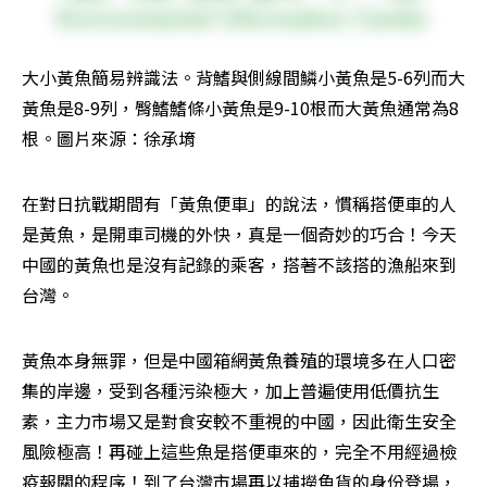
大小黃魚簡易辨識法。背鰭與側線間鱗小黃魚是5-6列而大
黃魚是8-9列，臀鰭鰭條小黃魚是9-10根而大黃魚通常為8
根。圖片來源：徐承堉
在對日抗戰期間有「黃魚便車」的說法，慣稱搭便車的人
是黃魚，是開車司機的外快，真是一個奇妙的巧合！今天
中國的黃魚也是沒有記錄的乘客，搭著不該搭的漁船來到
台灣。
黃魚本身無罪，但是中國箱網黃魚養殖的環境多在人口密
集的岸邊，受到各種污染極大，加上普遍使用低價抗生
素，主力市場又是對食安較不重視的中國，因此衛生安全
風險極高！再碰上這些魚是搭便車來的，完全不用經過檢
疫報關的程序！到了台灣市場再以捕撈魚貨的身份登場，