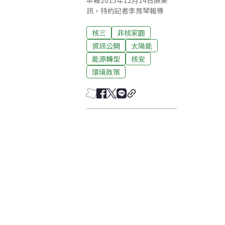
本報2015年12月14日屏東
訊，特約記者李育琴報導
核三
非核家園
資訊公開
太陽能
能源轉型
核安
環境政策