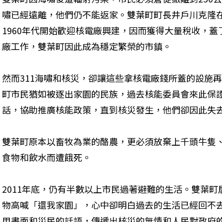
嘯已經遠離，他們仍不能返家。雙葉町町長井戶川克隆
1960年代開始歡迎核電廠興建，因而獲得大量稅收，
廠工作，雙葉町因此成為穩定繁榮的市鎮。
然而311海嘯和核災，卻讓這些拿核電廠錢所蓋的設施
町市民猶如被逐出家園的民族，過去核能委員會來此保
話，協助推廣核能政策，直到核災發生，他們卻因此失
雙葉町原本以畜牧為業的酪農，更必須放棄上千頭牛隻
食物和飲水而遭餓死。
2011年底，仍有半數以上市民過著避難的生活。雙葉
物高喊「還我家園」，心中卻明白過去的生活已經回不
用畫面和災民的話語，傳遞出核災的無情和人民對政府