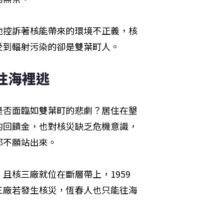
他控訴著核能帶來的環境不正義，核
受到輻射污染的卻是雙葉町人。
往海裡逃
是否面臨如雙葉町的悲劇？居住在墾
的回饋金，也對核災缺乏危機意識，
都不願站出來。
且核三廠就位在斷層帶上，1959
三廠若發生核災，恆春人也只能往海