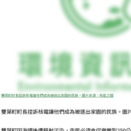
雙葉町町長控訴核電讓他們成為被逐出家園的民族。圖片來源：核能之國
雙葉町町長控訴核電讓他們成為被逐出家園的民族。圖
雙葉町因海嘯後遭輻射污染，市民必須倉促撤離到250