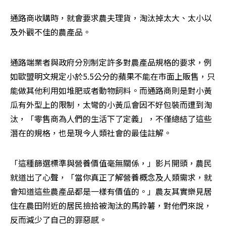
通路商收購時，就會要求農夫理貨，淘汰掉太大、太小以
及外觀不佳的農產品。
通路端業者與政府分別制定許多對農產品規格的要求，例
如歐盟明文規定小於5.5公分的蘋果不能在市面上販售，只
能做其他利用如堆肥或者動物飼料。而通路商則是對小黃
瓜有外型上的限制，太彎的小黃瓜會因不好包裝而遭到淘
汰，「零售商為人們的生活下了定義」，不僅總結了這些
潛在的規格，也是現今人類社會的最佳註解。
「這種篩選標準與營養價值毫無關係，」影片開頭，農民
就道出了心聲，「當你真正了解營養概念及人類需求，就
會知道這些農產品都是一樣有價值的。」農友其實樂見居
住在農田附近的居民撿拾被淘汰的馬鈴薯，對他們來說，
反而減少了自己的罪惡感。