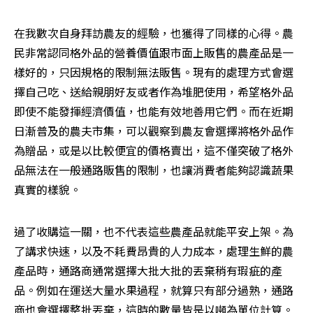
在我數次自身拜訪農友的經驗，也獲得了同樣的心得。農
民非常認同格外品的營養價值跟市面上販售的農產品是一
樣好的，只因規格的限制無法販售。現有的處理方式會選
擇自己吃、送給親朋好友或者作為堆肥使用，希望格外品
即使不能發揮經濟價值，也能有效地善用它們。而在近期
日漸普及的農夫市集，可以觀察到農友會選擇將格外品作
為贈品，或是以比較便宜的價格賣出，這不僅突破了格外
品無法在一般通路販售的限制，也讓消費者能夠認識蔬果
真實的樣貌。
過了收購這一關，也不代表這些農產品就能平安上架。為
了講求快速，以及不耗費昂貴的人力成本，處理生鮮的農
產品時，通路商通常選擇大批大批的丟棄稍有瑕疵的產
品。例如在運送大量水果過程，就算只有部分過熟，通路
商也會選擇整批丟棄，這時的數量皆是以噸為單位計算。