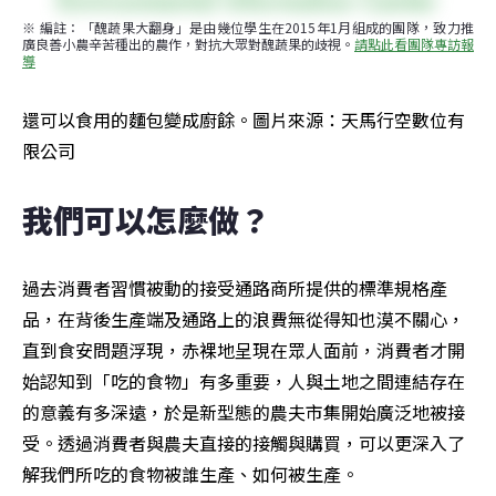
※ 編註：「醜蔬果大翻身」是由幾位學生在2015年1月組成的團隊，致力推
廣良善小農辛苦種出的農作，對抗大眾對醜蔬果的歧視。
請點此看團隊專訪報
導
還可以食用的麵包變成廚餘。圖片來源：天馬行空數位有
限公司
我們可以怎麼做？
過去消費者習慣被動的接受通路商所提供的標準規格產
品，在背後生產端及通路上的浪費無從得知也漠不關心，
直到食安問題浮現，赤裸地呈現在眾人面前，消費者才開
始認知到「吃的食物」有多重要，人與土地之間連結存在
的意義有多深遠，於是新型態的農夫市集開始廣泛地被接
受。透過消費者與農夫直接的接觸與購買，可以更深入了
解我們所吃的食物被誰生產、如何被生產。