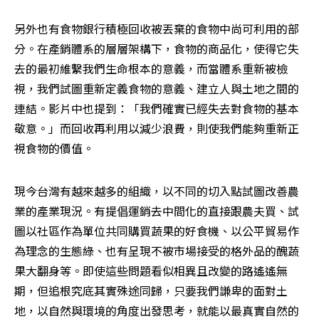
另外也有食物銀行積極回收被丟棄的食物中尚可利用的部
分。在產銷體系的層層架構下，食物的商品化，使得它失
去的最初維繫我們生命根本的意義，而當體系重新被檢
視，我們試圖重新定義食物的意義、建立人與土地之間的
連結。影片中也提到：「我們確實已經失去對食物的基本
敬意。」而回收再利用以減少浪費，則使我們能夠重新正
視食物的價值。
現今台灣有越來越多的組織，以不同的切入點試圖改善農
業的產業現況。有提倡運銷去中間化的直接跟農夫買、試
圖以社區作為單位共同購買蔬果的好食機、以公平貿易作
為理念的生態綠、也有呈現不被市場接受的格外品的醜蔬
果大翻身等。即使這些問題看似相異且改變的路遙遙無
期，但追根究底其實殊途同歸，只要我們謙卑的面對土
地，以自然與環境的角度出發思考，就能以最真實自然的