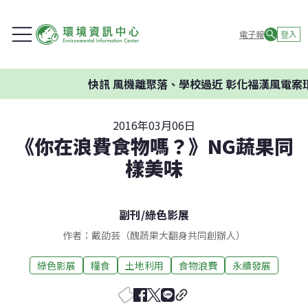
電子報
登入
快訊
風機離聚落、學校過近 彰化福漢風電案環委
2016年03月06日
《你在浪費食物嗎？》NG蔬果同
樣美味
副刊
/
綠色影展
作者：戴劭芸（醜蔬果大翻身共同創辦人）
綠色影展
糧食
土地利用
食物浪費
永續發展