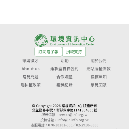
訂閱電子報
捐款支持
環境徵才
活動
關於我們
About us
編輯室自律公約
網站授權條款
常見問題
合作媒體
投稿須知
隱私權政策
獲獎紀錄
意見回饋
© Copyright 2026 環境資訊中心 版權所有
公益勸募字號：
衛部救字第1141364365號
服務信箱：
service@tnf.org.tw
投稿信箱：
infor@e-info.org.tw
客服電話：070-10101-666／02-2910-6000