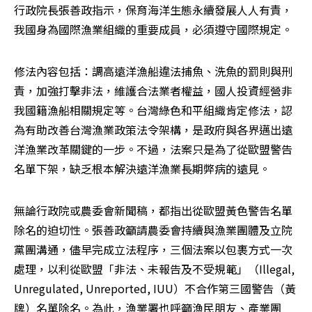
行政院長張善政指示，保育海洋生態永續發展人人有責，
我國身為國際漁業組織的重要成員，必須遵守國際規定。
修法內容包括：調高遠洋漁船違法捕魚、洗魚的罰則與刑
責，加強打擊非法，維護合法業者權益，國人投資經營非
我國籍漁船相關規定等。台灣綠色和平組織肯定修法，認
為有助改善台灣漁業政策法令架構，是政府與各界邁出遠
洋漁業改革關鍵的一步。不過，法案只是為了從歐盟警告
名單下架，缺乏根本解決遠洋漁業長期弊病的遠見。
無論行政院或農委會新聞稿，都指出從歐盟黃色警告名單
除名的迫切性。張善政籲請農委會持續與漁業團體及立院
黨團溝通，儘早完成立法程序，三個法案以包裹方式一次
處理，以利從歐盟「非法、未報告及不受規範」（Illegal, 
Unregulated, Unreported, IUU）不合作第三國警告（黃
牌）名單除名。為此，漁業署也呼籲漁民朋友、產業團