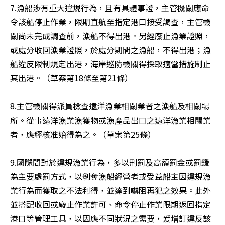
7.漁船涉有重大違規行為，且有具體事證，主管機關應命
令該船停止作業，限期直航至指定港口接受調查，主管機
關尚未完成調查前，漁船不得出港。另經廢止漁業證照，
或處分收回漁業證照，於處分期間之漁船，不得出港；漁
船違反限制規定出港，海岸巡防機關得採取適當措施制止
其出港。（草案第18條至第21條）

8.主管機關得派員檢查遠洋漁業相關業者之漁船及相關場
所。從事遠洋漁業漁獲物或漁產品出口之遠洋漁業相關業
者，應經核准始得為之。（草案第25條）

9.國際間對於違規漁業行為，多以刑罰及高額罰金或罰鍰
為主要處罰方式，以剝奪漁船經營者或受益船主因違規漁
業行為而獲取之不法利得，並達到嚇阻再犯之效果。此外
並搭配收回或廢止作業許可、命令停止作業限期返回指定
港口等管理工具，以因應不同狀況之需要，爰增訂違反該