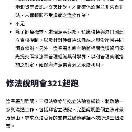
港卸貨等資訊之交叉比對，才能確保漁獲並非來自非
法、未通報即不受規範之漁撈作業。
不足
除了卸魚檢查、處理漁事糾紛，也應積極與港口國建
立查核機制，以及針對涉嫌違法漁船之與沿岸國共同
調查偵辦。另外，漁業署也應主動將相關漁獲資訊優
先提交區域漁業管理組織與科學界，以利管理養護措
施之制定，確保海洋漁業資源之永續利用。
修法說明會321起跑
漁業署則強調，三項法案修訂送立法院審議後，將啟動一
系列溝通工作，包括拜會立法院，完整說明整個立法背景
及緣由，尋求立法委員的支持並儘速審議本次所送三個法
案。