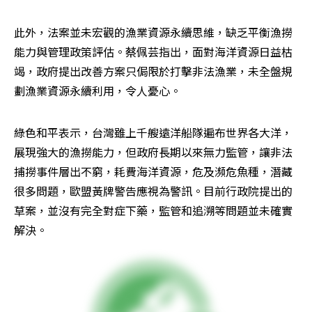
此外，法案並未宏觀的漁業資源永續思維，缺乏平衡漁撈
能力與管理政策評估。蔡佩芸指出，面對海洋資源日益枯
竭，政府提出改善方案只侷限於打擊非法漁業，未全盤規
劃漁業資源永續利用，令人憂心。
綠色和平表示，台灣雖上千艘遠洋船隊遍布世界各大洋，
展現強大的漁撈能力，但政府長期以來無力監管，讓非法
捕撈事件層出不窮，耗費海洋資源，危及瀕危魚種，潛藏
很多問題，歐盟黃牌警告應視為警訊。目前行政院提出的
草案，並沒有完全對症下藥，監管和追溯等問題並未確實
解決。