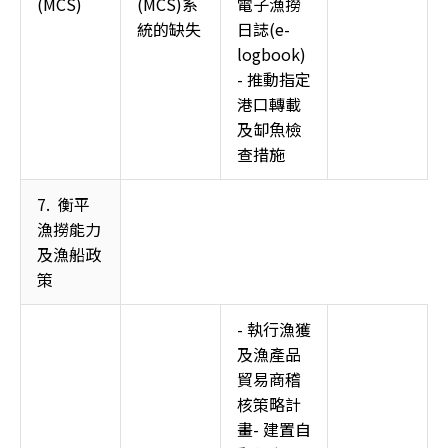
(MCS) 
(MCS)系
電子漁撈
統的缺失 
日誌(e-
logbook)
- 推動指定
港口轉載
及缷魚檢
查措施
7.  衡平
漁撈能力
及漁船政
策 
- 執行漁獲
及漁產品
貿易商稽
核策略計
畫- 建置自