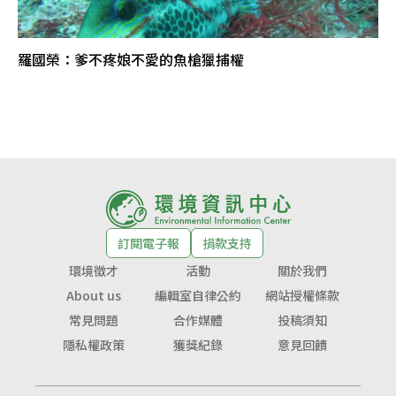
羅國榮：爹不疼娘不愛的魚槍獵捕權
訂閱電子報
捐款支持
環境徵才
活動
關於我們
About us
編輯室自律公約
網站授權條款
常見問題
合作媒體
投稿須知
隱私權政策
獲獎紀錄
意見回饋