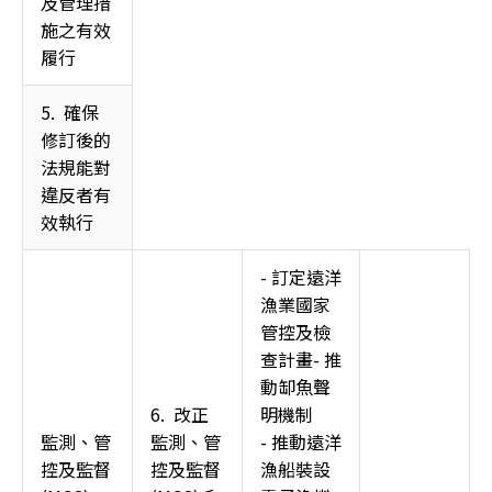
及管理措
施之有效
履行 
5.  確保
修訂後的
法規能對
違反者有
效執行 
- 訂定遠洋
漁業國家
管控及檢
查計畫- 推
動缷魚聲
6.  改正
明機制  
監測、管
監測、管
- 推動遠洋
控及監督 
控及監督 
漁船裝設