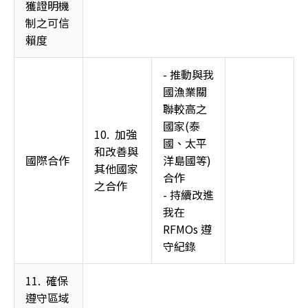
獲證明機
制之可信
賴度 
- 推動與我
國漁業關
聯較高之
國家(泰
10.  加強
國、太平
和改善與
國際合作 
洋島國等) 
其他國家
合作  
之合作 
- 持續改進
我在
RFMOs 遵
守紀錄
11.  確保
遵守區域