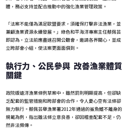
體，務必支持並配合推動中的強化漁業管理政策。
「法案不能僅為滿足歐盟要求，須確保打擊非法漁業，並
兼顧漁業資源永續發展。」綠色和平海洋專案主任蔡佩芸
即認為，立法前應盡速召開公聽會，邀請各界關心，並成
立跨部會小組，使法案更面面俱到。
執行力、公民參與  改善漁業體質
關鍵
政院版遠洋漁業條例草案中，雖然罰則明顯提高，但卻缺
乏配套的監管措施和跨部會的合作，令人憂心空有法條卻
無力執行。蔡佩芸舉漁業署2012年通過的鯊魚鰭不離身的
規範為例，指出雖法條立意良善，卻因稽查配套不足，仍
然非法頻傳。