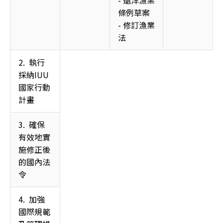
- 遠洋漁業
條例草案
- 修訂漁業
法
2.  執行
採納IUU
國家行動
計畫 
3.  確保
有效地實
施修正後
的國內法
令 
4.  加強
國際規範