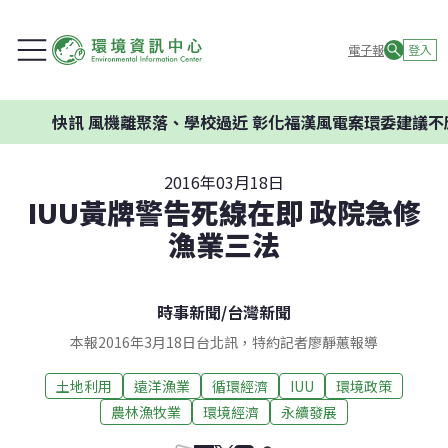
電子報
登入
訊
風機離聚落、學校過近 彰化福漢風電案環委建議不應開發
2016年03月18日
IUU黃牌警告死線在即 政院急修
漁業三法
時事新聞
/
台灣新聞
本報2016年3月18日台北訊，特約記者廖靜蕙報導
土地利用
遠洋漁業
循環經濟
IUU
環境政策
農林漁牧業
環境經濟
永續發展