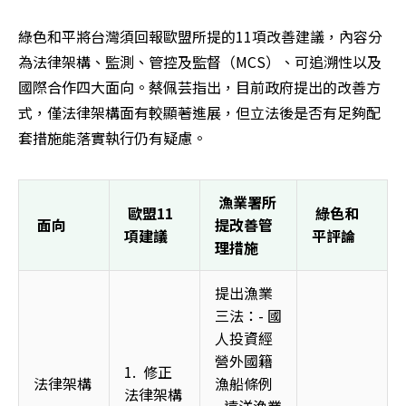
綠色和平將台灣須回報歐盟所提的11項改善建議，內容分
為法律架構、監測、管控及監督（MCS）、可追溯性以及
國際合作四大面向。蔡佩芸指出，目前政府提出的改善方
式，僅法律架構面有較顯著進展，但立法後是否有足夠配
套措施能落實執行仍有疑慮。
漁業署所
歐盟11
綠色和
面向
提改善管
項建議
平評論
理措施
提出漁業
三法：- 國
人投資經
營外國籍
1.  修正
法律架構 
漁船條例  
法律架構 