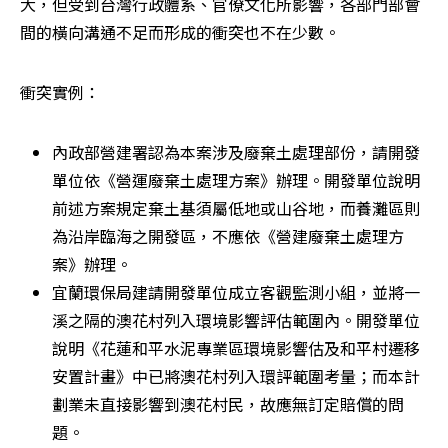
大，但受到台灣行政體系、官僚文化所影響，各部門部會
間的橫向溝通不足而形成的衝突也不在少數。
衝突實例：
內政部營建署認為本案涉及廢棄土處理部份，請開發
單位依《營運廢棄土處理方案》辦理。開發單位說明
前述方案規定棄土基須屬低地或山谷地，而養灘區則
為沿岸臨海之開發區，不應依《營建廢棄土處理方
案》辦理。 
宜蘭環保局建請開發單位成立客觀監測小組，並將一
溪之隔的澳花村列入環境影響評估範圍內。開發單位
說明《花蓮和平水泥專業區環境影響估及和平村遷移
安置計畫》中已將澳花村列入環評範圍考量；而本計
劃業未直接影響到澳花村民，故應無訂定賠償的問
題。 