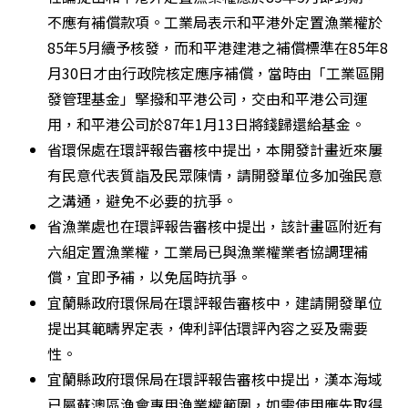
不應有補償款項。工業局表示和平港外定置漁業權於
85年5月續予核發，而和平港建港之補償標準在85年8
月30日才由行政院核定應序補償，當時由「工業區開
發管理基金」掔撥和平港公司，交由和平港公司運
用，和平港公司於87年1月13日將錢歸還給基金。 
省環保處在環評報告審核中提出，本開發計畫近來屢
有民意代表質詣及民眾陳情，請開發單位多加強民意
之溝通，避免不必要的抗爭。 
省漁業處也在環評報告審核中提出，該計畫區附近有
六組定置漁業權，工業局已與漁業權業者協調理補
償，宜即予補，以免屆時抗爭。 
宜蘭縣政府環保局在環評報告審核中，建請開發單位
提出其範疇界定表，俾利評估環評內容之妥及需要
性。 
宜蘭縣政府環保局在環評報告審核中提出，漢本海域
已屬蘇澳區漁會專用漁業權範圍，如需使用應先取得