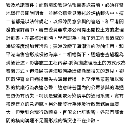
響及承諾事件；而環境影響評估報告書送審前，必須在當
地舉行公開說明會，並將公聽意見陳述於評估報告中。這
二者都是以法律規定，以保障民意參與的管道。和平港開
發的環評審中，審查委員要求港公司提出開挖土方的處理
計劃書。在審核計劃時，學者認為，除了港工程會造成的
海域濁度增加等污染；建港改變了海潮流的淤蝕作用，和
平港南側會形成侵蝕海岸。二相權衡下，透過審查過程為
溝通管道，影響施工工程內容-將海拋處理廢土的方式改為
養灘方式。但漁民表達海域污染造成漁業損失的意見，卻
因環評審查已通過而失去溝通管道，也至使民眾蘊釀以激
烈的抗議行為表達心聲。這意味著國內的公眾參與的溝通
管道仍有疏失。特別是監測或污染情事的通報系統，實有
盡速建立的急迫感。另外開發行為涉及行政業務層面廣
大，但受到台灣行政體系、官僚文化所影響，各部門部會
間的橫向溝通不足而形成的衝突也不在少數。