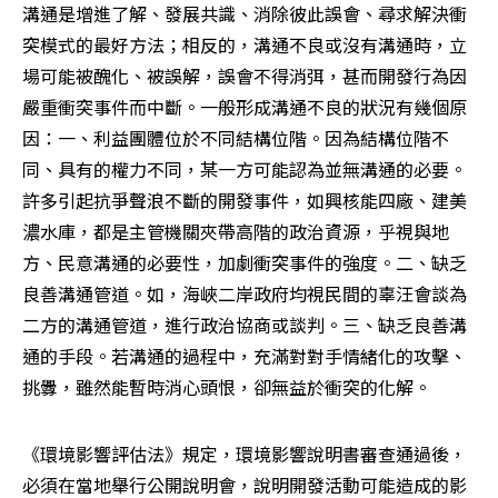
溝通是增進了解、發展共識、消除彼此誤會、尋求解決衝
突模式的最好方法；相反的，溝通不良或沒有溝通時，立
場可能被醜化、被誤解，誤會不得消弭，甚而開發行為因
嚴重衝突事件而中斷。一般形成溝通不良的狀況有幾個原
因：一、利益團體位於不同結構位階。因為結構位階不
同、具有的權力不同，某一方可能認為並無溝通的必要。
許多引起抗爭聲浪不斷的開發事件，如興核能四廠、建美
濃水庫，都是主管機關夾帶高階的政治資源，乎視與地
方、民意溝通的必要性，加劇衝突事件的強度。二、缺乏
良善溝通管道。如，海峽二岸政府均視民間的辜汪會談為
二方的溝通管道，進行政治協商或談判。三、缺乏良善溝
通的手段。若溝通的過程中，充滿對對手情緒化的攻擊、
挑釁，雖然能暫時消心頭恨，卻無益於衝突的化解。
《環境影響評估法》規定，環境影響說明書審查通過後，
必須在當地舉行公開說明會，說明開發活動可能造成的影