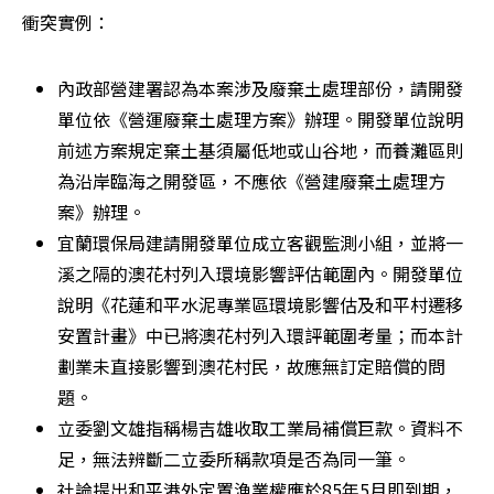
衝突實例：
內政部營建署認為本案涉及廢棄土處理部份，請開發
單位依《營運廢棄土處理方案》辦理。開發單位說明
前述方案規定棄土基須屬低地或山谷地，而養灘區則
為沿岸臨海之開發區，不應依《營建廢棄土處理方
案》辦理。 
宜蘭環保局建請開發單位成立客觀監測小組，並將一
溪之隔的澳花村列入環境影響評估範圍內。開發單位
說明《花蓮和平水泥專業區環境影響估及和平村遷移
安置計畫》中已將澳花村列入環評範圍考量；而本計
劃業未直接影響到澳花村民，故應無訂定賠償的問
題。 
立委劉文雄指稱楊吉雄收取工業局補償巨款。資料不
足，無法辨斷二立委所稱款項是否為同一筆。 
社論提出和平港外定置漁業權應於85年5月即到期，