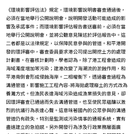
《環境影響評估法》規定，環境影響說明書審查通過後，
必須在當地舉行公開說明會，說明開發活動可能造成的影
響及承諾事件；而環境影響評估報告書送審前，必須在當
地舉行公開說明會，並將公聽意見陳述於評估報告中。這
二者都是以法律規定，以保障民意參與的管道。和平港開
發的環評審中，審查委員要求港公司提出開挖土方的處理
計劃書。在審核計劃時，學者認為，除了港工程會造成的
海域濁度增加等污染；建港改變了海潮流的淤蝕作用，和
平港南側會形成侵蝕海岸。二相權衡下，透過審查過程為
溝通管道，影響施工工程內容-將海拋處理廢土的方式改為
養灘方式。但漁民表達海域污染造成漁業損失的意見，卻
因環評審查已通過而失去溝通管道，也至使民眾蘊釀以激
烈的抗議行為表達心聲。這意味著國內的公眾參與的溝通
管道仍有疏失。特別是監測或污染情事的通報系統，實有
盡速建立的急迫感。另外開發行為涉及行政業務層面廣