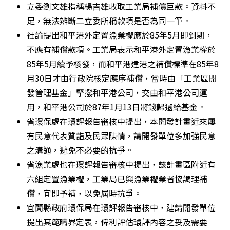
立委劉文雄指稱楊吉雄收取工業局補償巨款。資料不
足，無法辨斷二立委所稱款項是否為同一筆。 
社論提出和平港外定置漁業權應於85年5月即到期，
不應有補償款項。工業局表示和平港外定置漁業權於
85年5月續予核發，而和平港建港之補償標準在85年8
月30日才由行政院核定應序補償，當時由「工業區開
發管理基金」掔撥和平港公司，交由和平港公司運
用，和平港公司於87年1月13日將錢歸還給基金。 
省環保處在環評報告審核中提出，本開發計畫近來屢
有民意代表質詣及民眾陳情，請開發單位多加強民意
之溝通，避免不必要的抗爭。 
省漁業處也在環評報告審核中提出，該計畫區附近有
六組定置漁業權，工業局已與漁業權業者協調理補
償，宜即予補，以免屆時抗爭。 
宜蘭縣政府環保局在環評報告審核中，建請開發單位
提出其範疇界定表，俾利評估環評內容之妥及需要