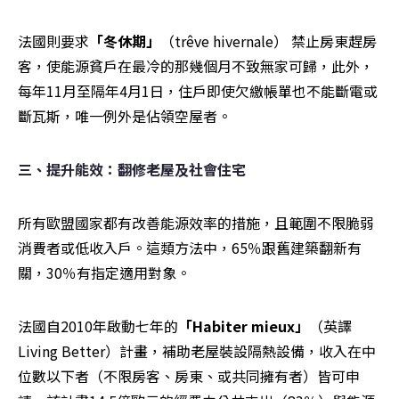
法國則要求
「冬休期」
（trêve hivernale） 禁止房東趕房
客，使能源貧戶在最冷的那幾個月不致無家可歸，此外，
每年11月至隔年4月1日，住戶即使欠繳帳單也不能斷電或
斷瓦斯，唯一例外是佔領空屋者。
三、提升能效：翻修老屋及社會住宅
所有歐盟國家都有改善能源效率的措施，且範圍不限脆弱
消費者或低收入戶。這類方法中，65％跟舊建築翻新有
關，30％有指定適用對象。
法國自2010年啟動七年的
「Habiter mieux」
（英譯 
Living Better）計畫，補助老屋裝設隔熱設備，收入在中
位數以下者（不限房客、房東、或共同擁有者）皆可申