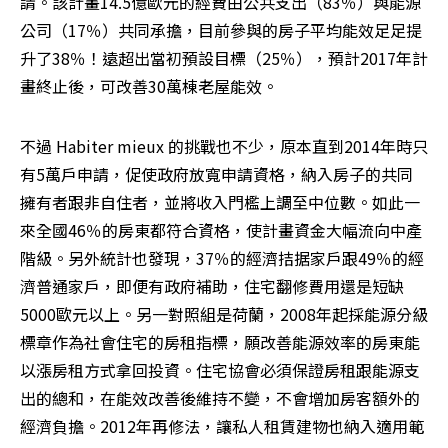
請。該計畫14.5億歐元的經費由公共支出（83％）與能源
公司（17％）共同承擔，目前參與的房子平均能效足足提
升了38％！遠超出當初預設目標（25％），預計2017年計
畫終止後，可改善30萬棟老屋能效。
不過 Habiter mieux 的挑戰也不少，原本直到2014年時只
有5萬戶申請，促使政府放寬申請資格，納入房子的共同
擁有者跟非自住者，並將收入門檻上調至中位數。如此一
來全國46％的房東都符合資格，使計畫資金大幅流向中產
階級。另外統計也發現，37％的經濟拮据家戶跟49％的經
濟普通家戶，即便有政府補助，住宅翻修費用還是短缺
5000歐元以上。另一對照組是荷蘭，2008年起採能源分級
標章作為社會住宅的房租指標，願改善能源效率的房東能
以漲房租方式拿回投資。住宅協會必須保證房租跟能源支
出的總和，在能效改善後維持不變，不會增加房客額外的
經濟負擔。2012年再修法，讓私人租賃建物也納入適用範