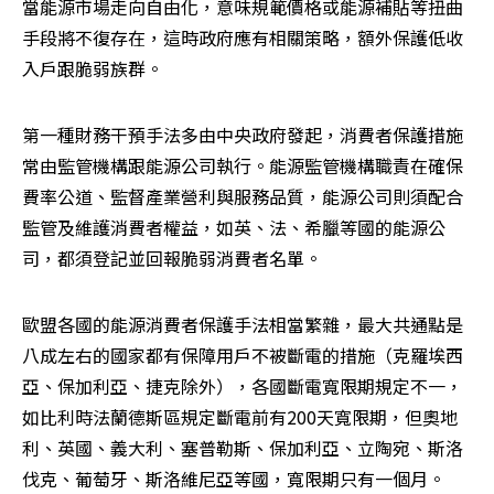
當能源市場走向自由化，意味規範價格或能源補貼等扭曲
手段將不復存在，這時政府應有相關策略，額外保護低收
入戶跟脆弱族群。
第一種財務干預手法多由中央政府發起，消費者保護措施
常由監管機構跟能源公司執行。能源監管機構職責在確保
費率公道、監督產業營利與服務品質，能源公司則須配合
監管及維護消費者權益，如英、法、希臘等國的能源公
司，都須登記並回報脆弱消費者名單。
歐盟各國的能源消費者保護手法相當繁雜，最大共通點是
八成左右的國家都有保障用戶不被斷電的措施（克羅埃西
亞、保加利亞、捷克除外），各國斷電寬限期規定不一，
如比利時法蘭德斯區規定斷電前有200天寬限期，但奧地
利、英國、義大利、塞普勒斯、保加利亞、立陶宛、斯洛
伐克、葡萄牙、斯洛維尼亞等國，寬限期只有一個月。