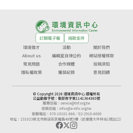
訂閱電子報
捐款支持
環境徵才
活動
關於我們
About us
編輯室自律公約
網站授權條款
常見問題
合作媒體
投稿須知
隱私權政策
獲獎紀錄
意見回饋
© Copyright 2026 環境資訊中心 版權所有
公益勸募字號：
衛部救字第1141364365號
服務信箱：
service@tnf.org.tw
投稿信箱：
infor@e-info.org.tw
客服電話：070-10101-666／02-2910-6000
地址：231023新北市新店區民權路48號3樓（近捷運大坪林站1號出口）