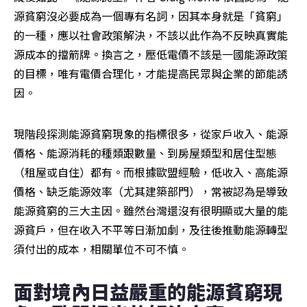
源貧窮沒必要成為一個專有名詞，因其本身就是「貧窮」
的一種，應以社會政策解決，不該以此作為不反映真實能
源成本的擋箭牌。換言之，壓低電價不該是一國能源政策
的目標，唯有電價合理化，才能提高民眾與企業的節能誘
因。
現階段探測能源貧窮現象的指標很多，從家戶收入、能源
價格、能源消耗的種類跟數量、到房屋類型和居住型態
（租屋或自住）都有。而根據歐盟經驗，低收入、高能源
價格、缺乏能源效率（尤其建築部門），常被認為是導致
能源貧窮的三大主因。雖然台灣還沒有很明顯或大量的能
源貧戶，但在收入不平等日漸加劇，及往後推動能源轉型
須付出的成本，相關單位不可不慎。
面對境內日益嚴重的能源貧窮現