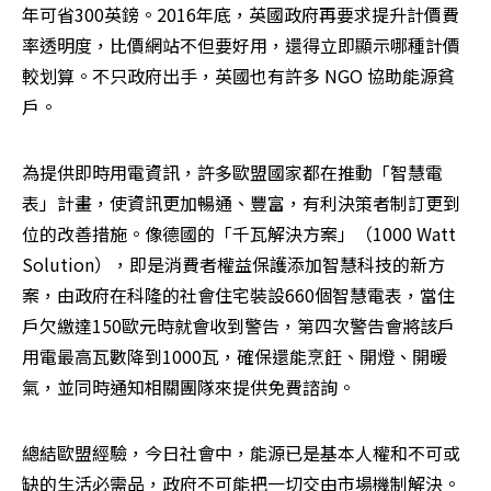
年可省300英鎊。2016年底，英國政府再要求提升計價費
率透明度，比價網站不但要好用，還得立即顯示哪種計價
較划算。不只政府出手，英國也有許多 NGO 協助能源貧
戶。
為提供即時用電資訊，許多歐盟國家都在推動「智慧電
表」計畫，使資訊更加暢通、豐富，有利決策者制訂更到
位的改善措施。像德國的「千瓦解決方案」（1000 Watt 
Solution），即是消費者權益保護添加智慧科技的新方
案，由政府在科隆的社會住宅裝設660個智慧電表，當住
戶欠繳達150歐元時就會收到警告，第四次警告會將該戶
用電最高瓦數降到1000瓦，確保還能烹飪、開燈、開暖
氣，並同時通知相關團隊來提供免費諮詢。
總結歐盟經驗，今日社會中，能源已是基本人權和不可或
缺的生活必需品，政府不可能把一切交由市場機制解決。