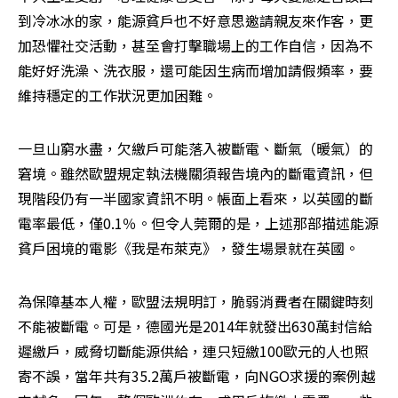
到冷冰冰的家，能源貧戶也不好意思邀請親友來作客，更
加恐懼社交活動，甚至會打擊職場上的工作自信，因為不
能好好洗澡、洗衣服，還可能因生病而增加請假頻率，要
維持穩定的工作狀況更加困難。
一旦山窮水盡，欠繳戶可能落入被斷電、斷氣（暖氣）的
窘境。雖然歐盟規定執法機關須報告境內的斷電資訊，但
現階段仍有一半國家資訊不明。帳面上看來，以英國的斷
電率最低，僅0.1％。但令人莞爾的是，上述那部描述能源
貧戶困境的電影《我是布萊克》，發生場景就在英國。
為保障基本人權，歐盟法規明訂，脆弱消費者在關鍵時刻
不能被斷電。可是，德國光是2014年就發出630萬封信給
遲繳戶，威脅切斷能源供給，連只短繳100歐元的人也照
寄不誤，當年共有35.2萬戶被斷電，向NGO求援的案例越