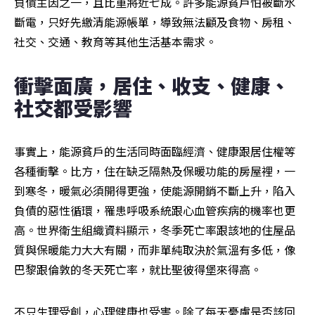
負債主因之一，且比重將近七成。許多能源貧戶怕被斷水
斷電，只好先繳清能源帳單，導致無法顧及食物、房租、
社交、交通、教育等其他生活基本需求。
衝擊面廣，居住、收支、健康、
社交都受影響
事實上，能源貧戶的生活同時面臨經濟、健康跟居住權等
各種衝擊。比方，住在缺乏隔熱及保暖功能的房屋裡，一
到寒冬，暖氣必須開得更強，使能源開銷不斷上升，陷入
負債的惡性循環，罹患呼吸系統跟心血管疾病的機率也更
高。世界衛生組織資料顯示，冬季死亡率跟該地的住屋品
質與保暖能力大大有關，而非單純取決於氣溫有多低，像
巴黎跟倫敦的冬天死亡率，就比聖彼得堡來得高。
不只生理受創，心理健康也受害。除了每天憂慮是否該回