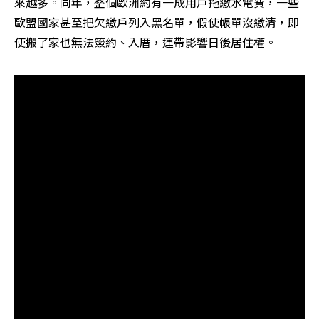
來越多。同年，整個歐洲約有一成用戶拖繳水電費，一些
歐盟國家甚至把欠繳戶列入黑名單，假使帳單沒繳清，即
使搬了家也無法簽約、入厝，連帶影響日後居住權。