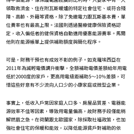
領取救濟金、住在附瓦斯暖爐的特定社會住宅、或符合殘
障、高齡、外籍等資格，除了免繳電力跟瓦斯基本費，單
位費率也有最高上限。法國則透過醫療健康保險資格認
定，收入偏低者的健保資格自動適用優惠能源費率。馬爾
他則在能源帳單上提供補助額度與簡化程序。
可是，財務干預也有成效不彰的例子。如克羅埃西亞在
2011年為減輕電價調升衝擊，全額補助電價差額給年用電
低於2000度的家戶，更高用電級距補助5～10％差額，可
惜這些好意有不少流向人口少的小康家庭或微型企業。
事實上，低收入戶常因家庭人口多、房屋品質差、電器能
源效率不佳等因素，導致用電量偏高，故財務手段僅能稍
解燃眉之急。在荷蘭跟北歐國家，除採取社福政策，也加
強社會住宅的保暖和能效，以降低能源貧戶對補助的依