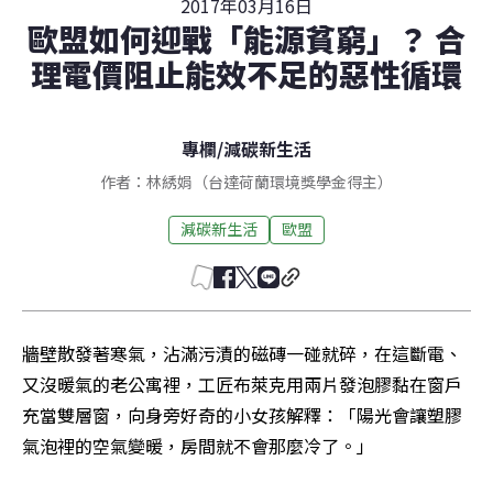
2017年03月16日
歐盟如何迎戰「能源貧窮」？ 合
理電價阻止能效不足的惡性循環
專欄
/
減碳新生活
作者：林綉娟（台達荷蘭環境獎學金得主）
減碳新生活
歐盟
牆壁散發著寒氣，沾滿污漬的磁磚一碰就碎，在這斷電、
又沒暖氣的老公寓裡，工匠布萊克用兩片發泡膠黏在窗戶
充當雙層窗，向身旁好奇的小女孩解釋：「陽光會讓塑膠
氣泡裡的空氣變暖，房間就不會那麼冷了。」