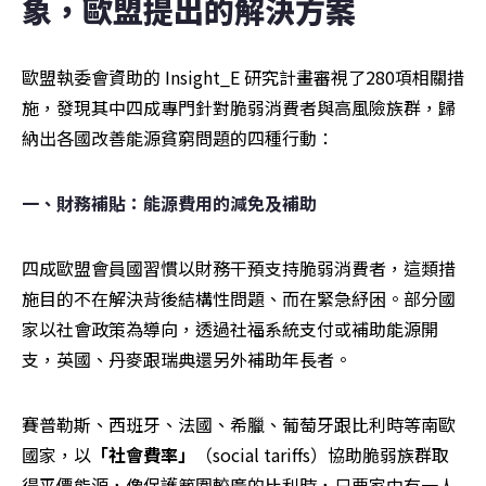
象，歐盟提出的解決方案
歐盟執委會資助的 Insight_E 研究計畫審視了280項相關措
施，發現其中四成專門針對脆弱消費者與高風險族群，歸
納出各國改善能源貧窮問題的四種行動：
一、財務補貼：能源費用的減免及補助
四成歐盟會員國習慣以財務干預支持脆弱消費者，這類措
施目的不在解決背後結構性問題、而在緊急紓困。部分國
家以社會政策為導向，透過社福系統支付或補助能源開
支，英國、丹麥跟瑞典還另外補助年長者。
賽普勒斯、西班牙、法國、希臘、葡萄牙跟比利時等南歐
國家，以
「社會費率」
（social tariffs）協助脆弱族群取
得平價能源，像保護範圍較廣的比利時，只要家中有一人