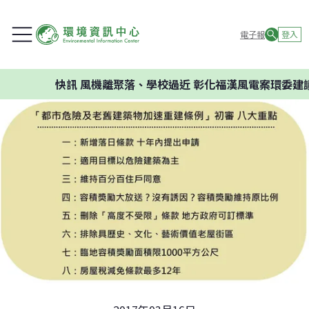
電子報
登入
快訊
風機離聚落、學校過近 彰化福漢風電案環委建議不