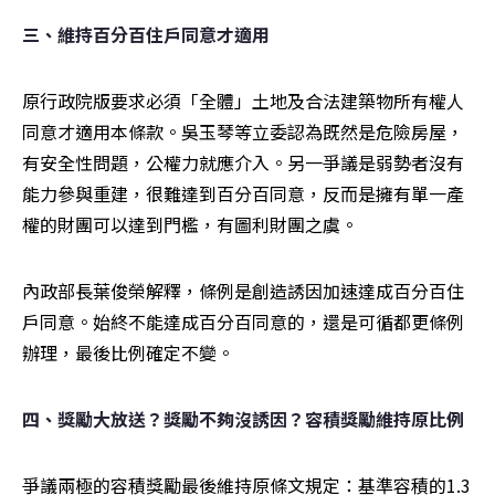
三、維持百分百住戶同意才適用
原行政院版要求必須「全體」土地及合法建築物所有權人
同意才適用本條款。吳玉琴等立委認為既然是危險房屋，
有安全性問題，公權力就應介入。另一爭議是弱勢者沒有
能力參與重建，很難達到百分百同意，反而是擁有單一產
權的財團可以達到門檻，有圖利財團之虞。
內政部長葉俊榮解釋，條例是創造誘因加速達成百分百住
戶同意。始終不能達成百分百同意的，還是可循都更條例
辦理，最後比例確定不變。
四、獎勵大放送？獎勵不夠沒誘因？容積獎勵維持原比例
爭議兩極的容積獎勵最後維持原條文規定：基準容積的1.3