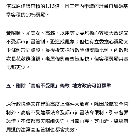
倍或原建築容積的1.15倍，且三年內申請的計畫再加碼基
準容積的10%獎勵。
黃昭順、尤美女、高潞．以用等立委均擔心容積大放送又
不受都市計畫管制，恐造成亂象；但也有立委擔心獎勵太
少條例形同虛設，最後折衷採行政院版獎勵比例。內政部
次長花敬群強調，老屋條例審查速度快，但容積獎勵其實
比都更少。
五、刪除「高度不受限」條款  地方政府可訂標準
原行政院條文在建築高度上條件大放寬，除因飛航安全管
制外，高度不受建築法令及都市計畫法令限制，引來各界
恐慌。不僅都市天際線失守，且龍山寺、芝山岩、總統府
周遭的建築高度管制也都會失效。