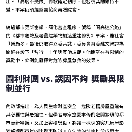
出。「高度不受限」條款確定刪除、但容積獎勵維持不
變。本案仍須經黨團協商再送院會。
繞過都市更新審議、簡化審查程序、號稱「開高速公路」
的《都市危險及老舊建築物加速重建條例》草案，雖社會
爭議頗多，最後仍取得立委共識。委員會召委姚文智認為
關鍵在設下「暫行」十年與其他規範。他期望在有限制的
獎勵中，條例能發揮對危險房屋急救的效果。
圖利財團 vs. 誘因不夠  獎勵與限
制並行
內政部指出，為人民生命財產安全，危險老舊房屋重建有
其必要性與急迫性。但學者專家擔憂本條例避開繁瑣的都
市更新審議，又加上容積獎勵，將讓一棟棟的突兀房屋影
響整體都市景觀與都市防災。立法院的討論也分成兩大