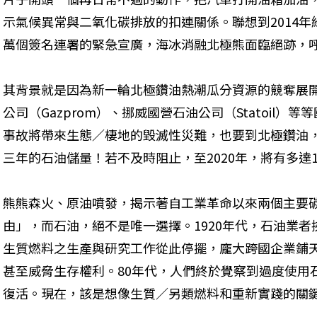
示氣候異常與二氧化碳排放的扣連關係。聯想到2014年
萬個簽名連署的緊急宣廣，海冰消融北極熊面臨絕跡，
其背景就是因為新一輪北極鑽油熱潮瓜分資源的競奪展開
公司（Gazprom）、挪威國營石油公司（Statoil
事故將帶來生態／棲地的毀滅性災難，也要到北極鑽油
三年的石油儲量！若不及時阻止，至2020年，將有多達
熊熊森火、原油噴發，揭示著自工業革命以來兩個主要
由」，而石油，絕不是唯一選擇。1920年代，石油業
生質燃料之生產與研究工作從此停擺，龐大跨國企業鋪
甚至威脅生存權利。80年代，人們終於覺察到過度使用
復活。現在，該是想像生質／另類燃料和重新實踐的關