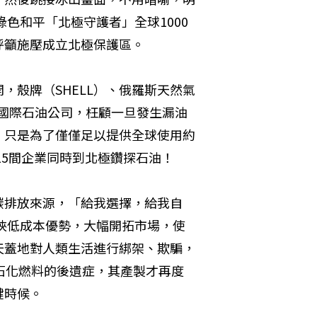
綠色和平「北極守護者」全球1000
呼籲施壓成立北極保護區。
，殼牌（SHELL）、俄羅斯天然氣
）等等國際石油公司，枉顧一旦發生漏油
，只是為了僅僅足以提供全球使用約
15間企業同時到北極鑽探石油！
碳排放來源，「給我選擇，給我自
者挾低成本優勢，大幅開拓市場，使
天蓋地對人類生活進行綁架、欺騙，
石化燃料的後遺症，其產製才再度
鍵時候。