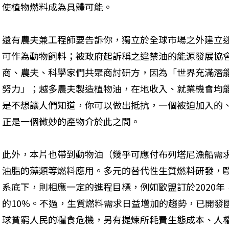
使植物燃料成為具體可能。
還有農夫兼工程師要告訴你，獨立於全球市場之外建立
可作為動物飼料；被政府起訴稱之違禁油的能源發展協
商、農夫、科學家們共聚商討研方，因為「世界充滿潛
努力」；越多農夫製造植物油，在地收入、就業機會均
是不想讓人們知道，你可以做出抵抗，一個被迫加入的
正是一個微妙的產物介於此之間。
此外，本片也帶到動物油（幾乎可應付布列塔尼漁船需
油脂的藻類等燃料應用。多元的替代性生質燃料研發，
系底下，則相應一定的進程目標，例如歐盟訂於2020
的10%。不過，生質燃料需求日益增加的趨勢，已開發
球貧窮人民的糧食危機，另有提煉所耗費生態成本、人