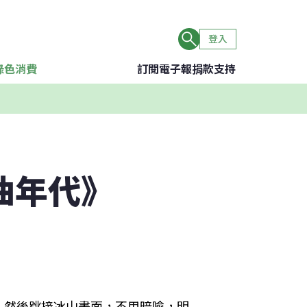
登入
綠色消費
訂閱電子報
捐款支持
油年代》
，然後跳接冰山畫面，不用暗喻，明