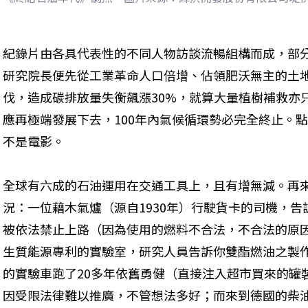
紀錄片由各具代表性的不同人物訪談流暢組構而成，部
研究院長便先從工業革命人口倍增、佔領肥沃無主的土
伐，造成碳排放量失衡飆漲30%，就算大量植樹補救亦只
應再極端發展下去，100年內氣候循環勢必完全終止。
不是電影。
全球有六成的石油運用在交通工具上，且有增無減。再
況：一位藉木氣爐（源自1930年）行駛貨卡的司機，
被依法禁止上路（因為使用的燃料不合法，不合法的原
生質能源專利的實驗室，研究人員告訴你雙酯燃油之製
的實驗車跑了20多年依舊勇健（直接注入超市買來的罐
因受限法律難以推廣，不管想法多好；而來到德國的柴