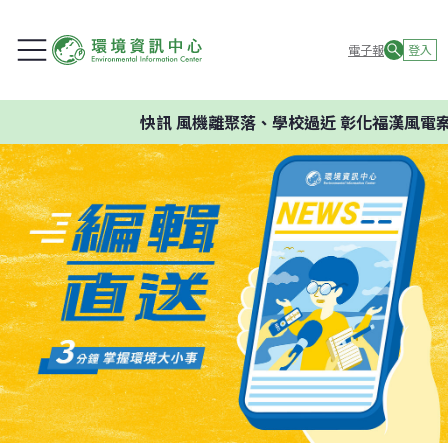
電子報
登入
快訊
風機離聚落、學校過近 彰化福漢風電案