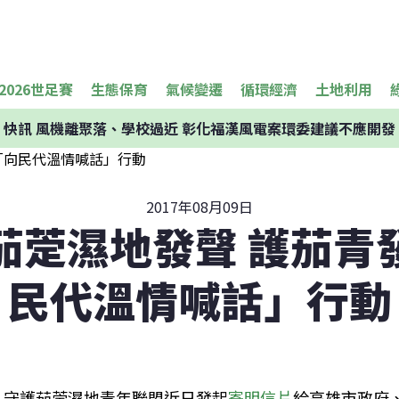
2026世足賽
生態保育
氣候變遷
循環經濟
土地利用
快訊
風機離聚落、學校過近 彰化福漢風電案環委建議不應開發
2017年08月09日
茄萣濕地發聲 護茄青
民代溫情喊話」行動
守護茄萣濕地青年聯盟近日發起
寄明信片
給高雄市政府