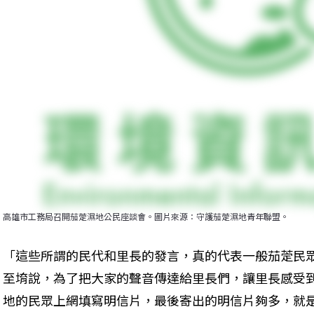
高雄市工務局召開茄萣濕地公民座談會。圖片來源：守護茄萣濕地青年聯盟。
「這些所謂的民代和里長的發言，真的代表一般茄萣民
至堉說，為了把大家的聲音傳達給里長們，讓里長感受
地的民眾上網填寫明信片，最後寄出的明信片夠多，就