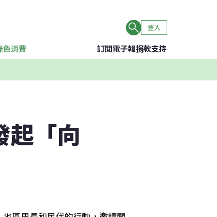
登入
綠色消費
訂閱電子報
捐款支持
發起「向
、地區里長和民代的行動，邀請關