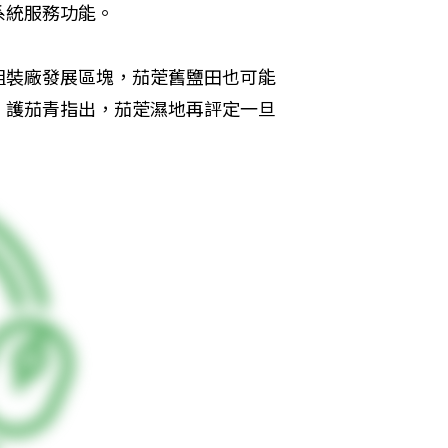
系統服務功能。
組裝廠發展區塊，茄萣舊鹽田也可能
，護茄青指出，茄萣濕地再評定一旦
。