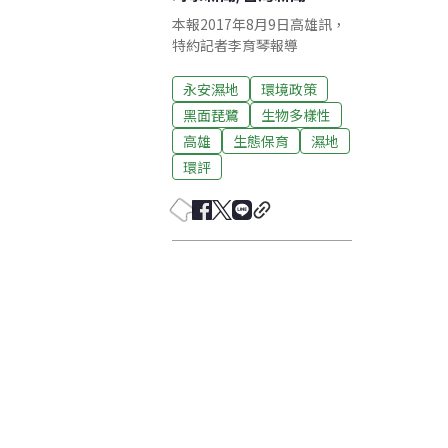
本報2017年8月9日高雄訊，
特約記者李育琴報導
永安濕地
環境政策
黑面琵鷺
生物多樣性
高雄
生態保育
濕地
環評