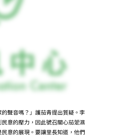
眾的聲音嗎？」護茄青提出質疑。李
到民意的壓力，因此號召關心茄萣濕
是民意的展現。要讓里長知道，他們