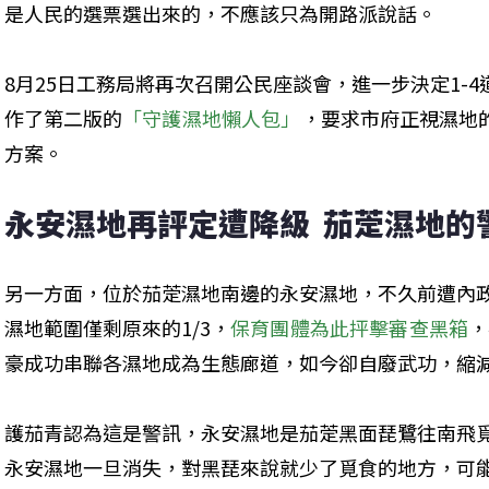
是人民的選票選出來的，不應該只為開路派說話。
8月25日工務局將再次召開公民座談會，進一步決定1-
作了第二版的
「守護濕地懶人包」
，要求市府正視濕地
方案。
永安濕地再評定遭降級  茄萣濕地的
另一方面，位於茄萣濕地南邊的永安濕地，不久前遭內
濕地範圍僅剩原來的1/3，
保育團體為此抨擊審查黑箱
，
豪成功串聯各濕地成為生態廊道，如今卻自廢武功，縮
護茄青認為這是警訊，永安濕地是茄萣黑面琵鷺往南飛
永安濕地一旦消失，對黑琵來說就少了覓食的地方，可