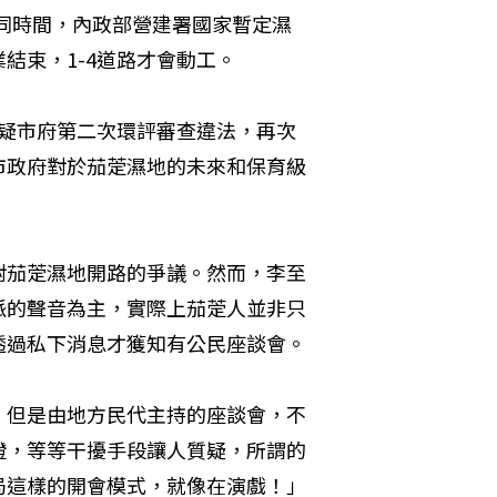
，同時間，內政部營建署國家暫定濕
結束，1-4道路才會動工。
質疑市府第二次環評審查違法，再次
市政府對於茄萣濕地的未來和保育級
對茄萣濕地開路的爭議。然而，李至
派的聲音為主，實際上茄萣人並非只
透過私下消息才獲知有公民座談會。
，但是由地方民代主持的座談會，不
證，等等干擾手段讓人質疑，所謂的
局這樣的開會模式，就像在演戲！」