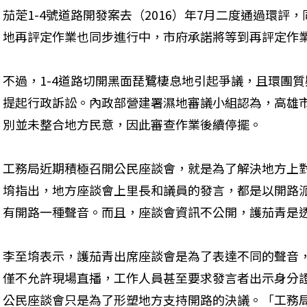
茄萣1-4號道路開發案去（2016）年7月二度通過環評
地再評定作業也同步進行中，市府承諾將等到再評定作業
不過，1-4道路切開黑面琵鷺棲息地引起爭議，且環團
提起行政訴訟。內政部營建署濕地審議小組認為，高雄
別並未整合地方民意，因此審查作業後續停擺。
工務局近期積極召開公民座談會，就是為了解決地方上
堉指出，地方座談會上里長和議員的發言，都是以開路
有開路一種聲音。而且，座談會資訊不公開，護茄青是
李至堉表示，護茄青出席座談會是為了表達不同的聲音
僅不允許現場直播，工作人員甚至要求發言者出示身分
公民座談會只是為了形塑地方支持開路的決議。「工務