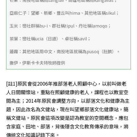
芒果：南投地區稱為sangiav、高雄地區稱為kangavas；
亞麻仁子：望鄉、新鄉、豐丘叫hima、其他地區稱sikul；
玉米：巒社群稱bu-i、郡社稱tipul、丹社稱lamoqo；
茶葉：巒社稱ucia（日語）、卓社稱savil；
蓮霧：其他地區用中文，南投地區就稱為pusoq（肚臍）。
撒伊‧伊斯卡卡夫特牧師提供
[註1]原民會從2006年推部落老人照顧中心，以前叫做老
人日間關懷站，重點在照顧健康的老人，課程也以教室空
間為主；2014年原民會調整方向，以部落文化和健康為主
題，因此改名為文健站，現在叫望鄉部落文化健康站，簡
稱文健站。原民會這項改變是認為教室的空間概念，應包
含家庭、田地、部落，背後隱含文化教育傳承的意味，將
傳統文化知識記錄下來。