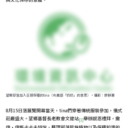
望鄉部落加入豆類保種的tina（布農語「奶奶」的意思）。攝影：廖靜蕙
8月15日落展覽開幕當天，tina們穿著傳統服裝參加，儀式
莊嚴盛大。望鄉基督長老教會文健站
舉辦感恩禮拜，撒
[1]
伊‧伊斯卡卡夫特說，整理部落民族植物以及保種知識的