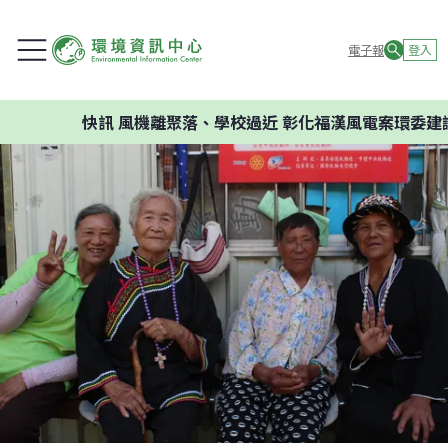
電子報
登入
快訊
風機離聚落、學校過近 彰化福漢風電案環委建議不應開發