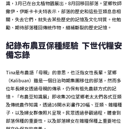
識，3月已在台北植物園展出，8月回移回部落。望鄉牧師
撒伊‧伊斯卡卡夫特表示，部落的歷史和這些豆類息息相
關，失去它們，就失去某些歷史的記憶及文化特質。他勉
勵、期待部落種回傳統作物，縫補斷裂的歷史記憶。
紀錄布農豆保種經驗  下世代糧安
備忘錄
Tina是布農語「母親」的意思，也泛指女性長輩。望鄉
（Kalibuan）雖是一個日治時期集團移住的部落，然而多
位年長婦女透過母親的傳承，仍保有祖先農耕方式的記
憶。「布農豆知識展」即收集20位望鄉老太太們各式豆類
及傳統農作知識，透過16開水彩畫作20幅、豆類、雜糧種
子，以及婦女群像照片呈現。民眾透過參觀過程，體會到
部落保種的重要性，以及部落婦女在雜糧保種上重要地位
與文化保存的意義。