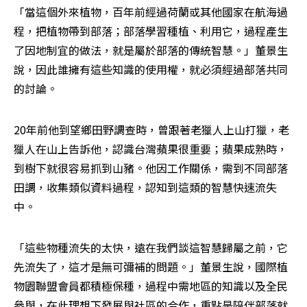
「當這個外來植物，百年前經過荷蘭或其他國家在航海過
程，把植物帶到部落；部落學習種植、利用它，過程產生
了因地制宜的做法，就是屬於部落的傳統智慧。」董景生
說，因此誰擁有這些知識的使用權，就必須經過部落共同
的討論。
20年前他到望鄉田野調查時，曾跟著老獵人上山打獵，老
獵人在山上告訴他，認識台灣蘋果很重要；蘋果成熟時，
到樹下就很容易抓到山豬。他因工作關係，需到不同部落
田調，收集類似資料過程，認知到這類的智慧快速流失
中。
「這些物種流失的太快，遠在我們談這智慧歸屬之前，它
先流失了，這才是無可彌補的問題。」董景生說，國際植
物園聯盟會員都積極保種，過程中需地區的知識以及全民
參與，在此理想下發展與社區的合作，重點是陪伴部落就