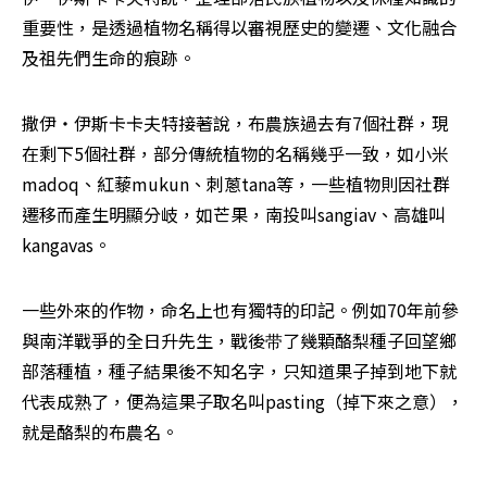
重要性，是透過植物名稱得以審視歷史的變遷、文化融合
及祖先們生命的痕跡。
撒伊‧伊斯卡卡夫特接著說，布農族過去有7個社群，現
在剩下5個社群，部分傳統植物的名稱幾乎一致，如小米
madoq、紅藜mukun、刺蔥tana等，一些植物則因社群
遷移而產生明顯分岐，如芒果，南投叫sangiav、高雄叫
kangavas。
一些外來的作物，命名上也有獨特的印記。例如70年前參
與南洋戰爭的全日升先生，戰後带了幾顆酪梨種子回望鄉
部落種植，種子結果後不知名字，只知道果子掉到地下就
代表成熟了，便為這果子取名叫pasting（掉下來之意），
就是酪梨的布農名。