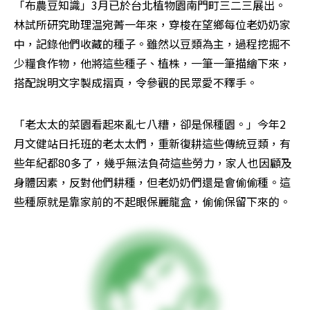
「布農豆知識」3月已於台北植物園南門町三二三展出。
林試所研究助理温宛菁一年來，穿梭在望鄉每位老奶奶家
中，記錄他們收藏的種子。雖然以豆類為主，過程挖掘不
少糧食作物，他將這些種子、植株，一筆一筆描繪下來，
搭配說明文字製成摺頁，令參觀的民眾愛不釋手。
「老太太的菜園看起來亂七八糟，卻是保種園。」今年2
月文健站日托班的老太太們，重新復耕這些傳統豆類，有
些年紀都80多了，幾乎無法負荷這些勞力，家人也因顧及
身體因素，反對他們耕種，但老奶奶們還是會偷偷種。這
些種原就是靠家前的不起眼保麗龍盒，偷偷保留下來的。