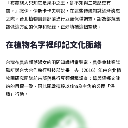
「布農族人只知它是果中之王，卻不知與二戰歷史有
關。」撒伊‧伊斯卡卡夫特說，在這些傳統知識逐漸淡忘
之際，台北植物園到部落進行豆類保種調查，認為部落應
該做這方面的保存和紀錄，正好填補這個空缺。
在植物名字裡印記文化脈絡
台灣布農族部落婦女的田間知識相當豐富，農委會林業試
驗所與台大合作執行科技部計畫，去（2016）年由台北植
物園研究團隊前來部落進行豆類保種調查；這與望鄉文健
站的目標一致，因此開啟這段以tina為主角的公民「保
種」行動。