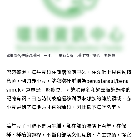
望鄉部落傳統混種田，一小片土地就有近十種作物。攝影：廖靜蕙
溫宛菁說，這些豆類在部落流傳已久，在文化上具有獨特
意涵，例如赤小豆，望鄉巒社群稱為benustanaul/benu 
simuk，意思是「鄒族豆」，這項命名和過去被迫遷移的
記憶有關。日治時代被迫遷移到原來鄒族的傳統領域，赤
小豆是到了這地方才有的種類，因此賦予這個名字。
這些豆子可能不是原生種，卻在部落流傳上百年，在保
種、種植的過程，不斷和部落文化互動、產生連結，從它