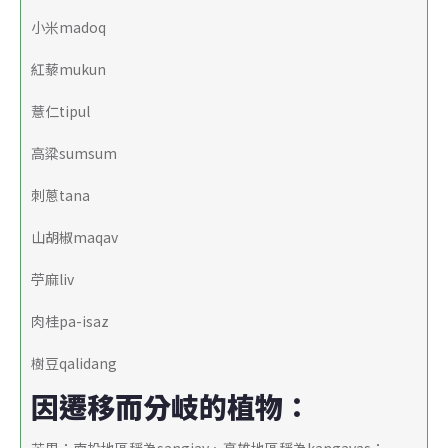
小米madoq
紅藜mukun
薏仁tipul
高粱sumsum
刺蔥tana
山胡椒maqav
苧麻liv
肉桂pa-isaz
樹豆qalidang
因遷移而分岐的植物：