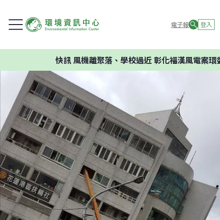
電子報
登入
快訊
風機離聚落、學校過近 彰化福漢風電案環委建議不