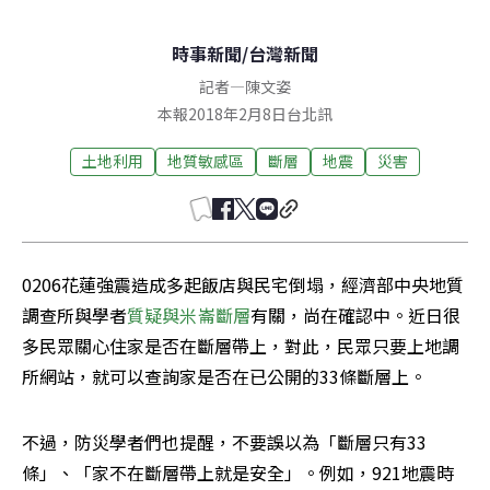
時事新聞
/
台灣新聞
記者
—
陳文姿
本報2018年2月8日台北訊
土地利用
地質敏感區
斷層
地震
災害
0206花蓮強震造成多起飯店與民宅倒塌，經濟部中央地質
調查所與學者
質疑與米崙斷層
有關，尚在確認中。近日很
多民眾關心住家是否在斷層帶上，對此，民眾只要上地調
所網站，就可以查詢家是否在已公開的33條斷層上。
不過，防災學者們也提醒，不要誤以為「斷層只有33
條」、「家不在斷層帶上就是安全」。例如，921地震時