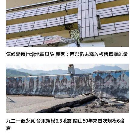
氣候變遷也增地震風險 專家：西部仍未釋放板塊擠壓能量
九二一後少見 台東規模6.8地震 關山50年來首次規模6強
震