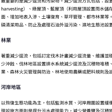
最重要的是減少逕流和污染物。減少逕流方式包括：設置雨水撲
harvesting）、綠屋頂、藍屋頂（利用屋頂設置雨
面、增加地表入滲、土壤復育、草坪管理、都市林業等
磷清潔用品、防止及處理石油外溢污染、濕地生態池設
林業
著重減少逕流，包括訂定伐木計畫減少逕流量、維護並
少沖蝕、伐林地區設置排水系統減少逕流及沉積物堆積
業、森林火災管理與防治、林地使用農藥或肥料規則及
河岸地區
以恢復生態功能為主，包括監測水質、河岸周圍設置緩
理設施方面則是提升污水處理能力，減少營養鹽及沉積