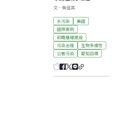
文
—
吳佳其
水污染
美國
國際案例
前瞻基礎建設
污染治理
生物多樣性
公害污染
愛知目標