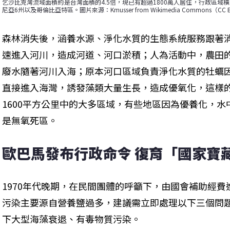
乞沙比克灣流域面積約是台灣面積的4.5倍，現已有超過1800萬人居住，行政區
尼亞6州以及哥倫比亞特區。圖片來源：Kmusser from Wikimedia Commons（CC BY
森林消失後，涵養水源、淨化水質的生態系統服務跟著
速進入河川，造成河道、河口淤積；人為活動中，農田
廢水隨著河川入海；原本河口區域負責淨化水質的牡蠣
直接進入海灣，誘發藻類大量生長，造成優氧化，這樣的
1600平方公里中的大多區域，有些地區因為優養化，
是無氧死區。
歐巴馬發布行政命令 復育「國家寶
1970年代晚期，在民間團體的呼籲下，由國會補助經
污染主要源自營養鹽過多，建議需立即處理以下三個問
下大型海藻衰退、有毒物質污染。