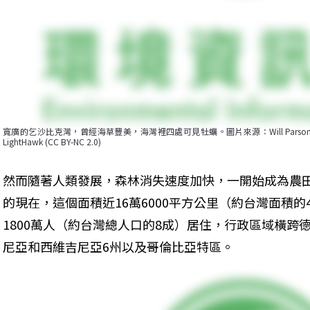
寬廣的乞沙比克灣，曾經海草豐美，海灣裡四處可見牡蠣。圖片來源：Will Parson/Chesapeake 
LightHawk (CC BY-NC 2.0)
然而隨著人類發展，森林消失速度加快，一開始成為農田
的現在，這個面積近16萬6000平方公里（約台灣面積的
1800萬人（約台灣總人口的8成）居住，行政區域橫跨
尼亞和西維吉尼亞6州以及哥倫比亞特區。