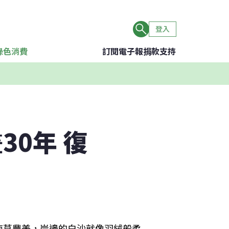
登入
綠色消費
訂閱電子報
捐款支持
0年 復
海草豐美，岸邊的白沙就像羽絨般柔