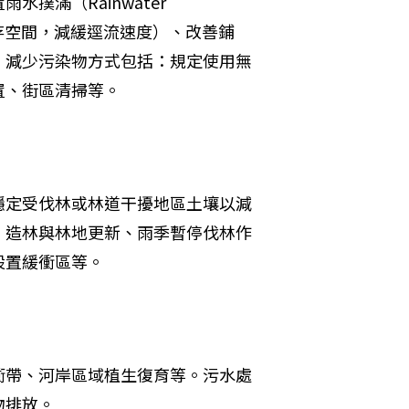
滿（Rainwater 
水儲存空間，減緩逕流速度）、改善鋪
。減少污染物方式包括：規定使用無
置、街區清掃等。
穩定受伐林或林道干擾地區土壤以減
、造林與林地更新、雨季暫停伐林作
設置緩衝區等。
衝帶、河岸區域植生復育等。污水處
物排放。