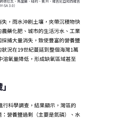
域橫跨德拉瓦、馬里蘭、紐約、賓州、維吉尼亞和西維吉
-SA 3.0）
消失，雨水沖刷土壤，夾帶沉積物快
的農藥化肥、城市的生活污水、工業
因採捕大量消失，致使豐富的營養鹽
狀況在19世紀蔓延到整個海灣1萬
水中溶氧量降低，形成缺氧區域甚至
藏」
費進行科學調查，結果顯示，灣區的
題：營養鹽過剩（主要是氮磷）、水