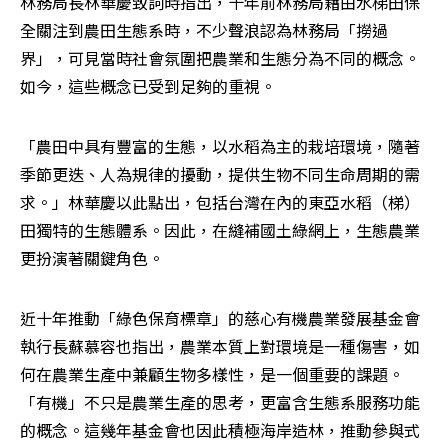
林務局長林華慶致詞時指出，十年前林務局藉由水梯田保
全關注到農田生態系時，不少聲浪認為林務局「撈過
界」，可見當時社會氛圍把農業和生態分為不同的概念。
如今，這些概念已受到足夠的重視。
「農田中具有豐富的生態，以水稻為主的栽培環境，隨著
季節更迭、人為規律的擾動，提供生物不同生命周期的需
求。」林華慶以此點出，包括台灣在內的東亞水稻（梯）
田獨特的生態體系。因此，在縫補國土綠網上，生態農業
更扮演著關鍵角色。
近十年推動「綠色保育標章」的慈心有機農業發展基金會
執行長蘇慕容也指出，農業本質上對環境是一種傷害，如
何在農業生產中兼顧生物多樣性，是一個重要的課題。
「有機」不只是農業生產的思考，更富含生態系服務功能
的概念。這幾年基金會也因此積極海岸造林，推動參與式