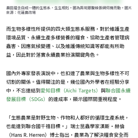
農田蘊含自成一體的生態系，生生相剋。圖為肩斑銀腹蛛張網伺機而動。圖片
來源：花蓮農改場
而生物多樣性所提供的四大類生態系服務，對於維護生產
環境品質、永續生產多樣營養的糧食、協助生產者管理病
蟲害、因應氣候變遷、以及維護傳統知識等都能有所助
益，因此對於落實永續農業扮演關鍵角色。
國內外專家發表演說中，也扣連了農業與生物多樣性不可
切割的關係。值得關注的是，幾位國內外學者在經驗分享
中，不忘連結到
愛知目標（Aichi Targets）
與
聯合國永續
發展目標（SDGs）
的達成率，顯示國際間重視程度。
「生態農業是對野生物、作物和人都好的循環生產系統，
也能達到聯合國千禧目標。」瑞士昆蟲學家漢斯‧赫倫
（Hans R. Herren）博士指出，農業為了解決糧食安全而