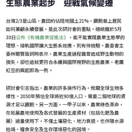
生態農業起步　迎戰氣候變遷
台灣2/3是山區，農田約佔陸地國土21%，餵飽島上居民
如何兼顧永續發展，是此次研討會的重點。總統雖於5月
30日
公布《有機農業促進法》
，能不能實踐農業生態學的
理想、接軌國際擴大生態系效應，則有待檢驗。農委會主
委林聰賢致詞時表示，農業生產過程雖曾造成野生動物的
損失，卻也造就更符合永續與國際視野的生態農業，老鷹
紅豆的興起即為一例。
研討會引言指出，農業的許多操作行為，攸關全球生物多
樣性。2050年預估全球將近90億人口、需要二個地球的資
源才足以餵飽。另一方面，一甲子以來，農業綠色革命，
在拓展農地使用及各式發展的生產資材（包括化肥及農
藥）過量使用下，不僅土壤惡化、地力衰退，也伴隨水源
枯竭、糧食安全及生存環境惡化的困境。