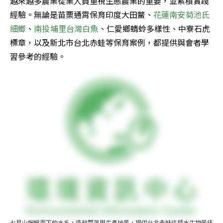
越來越多農業從業人員重視生態農業的重要，並累積實踐
經驗。無論是苗栗通霄保育印度大田鱉、
花蓮南安菊池氏
細鯽
、
南投埔里台灣白魚
、仁愛鄉蜻蛉多樣性、中寮石虎
標章，以及新北市台北赤蛙等保育案例，都提供與會者學
習參考的經驗。
七星山蜿蜒而下的水系，造就聚落與生產地景，提供台北赤蛙這類水生物最佳