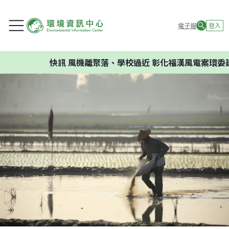
電子報
登入
快訊
風機離聚落、學校過近 彰化福漢風電案環委建議不應