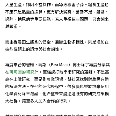
大量生產，卻因不當操作，而導致毒害子孫。糧食生產也
不應只是熱量的換算，更有解決貧窮、營養不足、飢餓、
過胖、糖尿病等重要任務，若未重視這些問題，只會越來
越嚴重。
而重視農田生態系的健全、兼顧生物多樣性，則是增加在
這些議題上的環境與社會韌性。
再度來台的碧雅‧瑪斯（Bea Maas）博士除了再度分享其
在
可可園的研究
外，更強調打破學術研究的藩籬，不是高
高在上做研究，而是到農業現場，幫社區找到對農民有助
的解決方法。在他的研究歷程中，很多農民樂於放棄使用
化學資材除草殺蟲。他希望未來能透過既有的研究成果擴
大社群，讓更多人加入合作的行列。