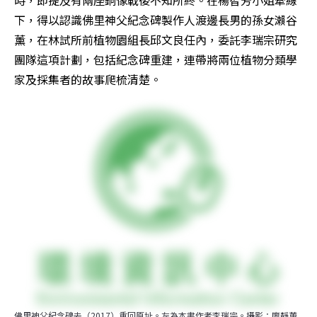
時，即提及有兩座銅像戰後不知所終。在楊智芳小姐牽線
下，得以認識佛里神父紀念碑製作人渡邊長男的孫女瀨谷
薰，在林試所前植物園組長邱文良任內，委託李瑞宗研究
團隊這項計劃，包括紀念碑重建，連帶將兩位植物分類學
家及採集者的故事爬梳清楚。
佛里神父紀念碑去（2017）重回原址。左為本書作者李瑞宗。攝影：廖靜蕙