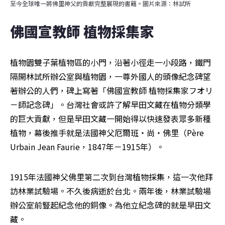
至今全球唯一將佛里神父的貢獻完整展現的書籍。圖片來源：林試所
佛國宣教師 植物採集家
植物園雙子葉植物區的小門，沿著小徑走一小段路，鐵門
隔開林試所辦公室與植物園，一尊外國人的頭像紀念碑望
著辦公的人們，碑上寫著「佛國宣教師 植物採集家フオリ
－師記念碑」。台灣社會或許了解早田文藏在植物分類學
的巨大貢獻，但是早田文藏一開始得以快速發表眾多新種
植物，幕後推手就是法國神父厄爾班‧尚‧佛里（Père 
Urbain Jean Faurie，1847年－1915年）。
1915年法國神父佛里第二次到台灣植物採集，這一次他拜
訪林業試驗場。不久後病逝於台北。兩年後，林業試驗場
辦公室前豎起紀念他的銅像。為他立紀念碑的就是早田文
藏。