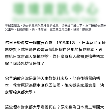
李瑞宗認為，過去只重視佛里神父的成就，卻無緣了解生平。為了瞭解佛里神
父生平，他遍訪日、美、法等國，重塑其血肉之軀。攝影：廖靜蕙
佛里身後還有一個重要貢獻。1919年12月，日本富商岡崎
忠雄買下佛里過世後遺留6萬份採自各地的植物標本，致
贈給日本京都大學博物館。為什麼京都大學需要這些標本
呢？岡崎忠雄又是誰？
佛里病故台灣是當時天主教始料未及，他身後遺留的標
本，教會原認為標本應送回法國，後來徵詢家屬意見，決
定賣給京都大學。
這些標本對京都大學意義何在？原來身為日本第二帝國大