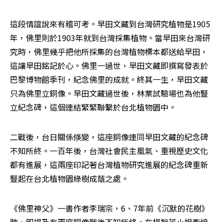
這段情誼說來有稽可考。早田文藏到台灣研究植物是1905
年，佛里則於1903年就到台灣採集植物。當早田來台灣研
究時，佛里幾乎把他所採集的台灣植物標本都送給早田，
這讓早田銘記於心。佛里一過世，早田文藏即撰寫發表於
巴黎博物館季刊，紀念佛里的成就。終其一生，早田文藏
只為佛里立銅像。早田文藏過世後，林業試驗場也為他豎
立紀念碑，這個連結緊緊聯繫於台北植物園中。
二戰後，台日關係倏變，這座銅像連同早田文藏的紀念碑
不知所終。一百年後，台灣社會民主風氣、重視歷史文化
都有進展，這兩座印記著台灣植物研究進展的紀念碑重新
豎起在台北植物園綠樹成蔭之處。
《佛里神父》一書作者李瑞宗，6、7年前《沉默的花樹》