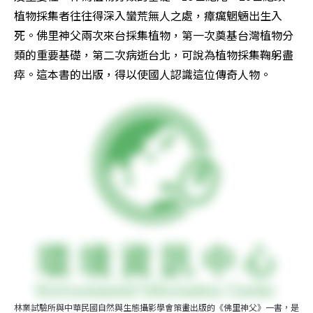
植物採集者往往得深入蠻荒無人之處，瘴癘魍魎出生入
死。佛里神父兩次來台採集植物，第一次奠基台灣植物分
類的重要基礎，第二次病逝台北，可說為植物採集鞠躬盡
瘁。這本書的出版，得以使國人認識這位傳奇人物。
林業試驗所與中華民國自然與生態攝影學會策畫出版的《佛里神父》一書，是