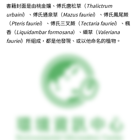
書籍封面是由桃金孃、傅氏唐松草（
Thalictrum 
urbaini
）、傅氏通泉草（
Mazus fauriei
）、傅氏鳳尾蕨
（
Pteris fauriei
）、傅氏三叉蕨（
Tectaria fauriei
）、楓
香（
Liquidambar formosana
）、纈草（
Valeriana 
fauriei
）所組成，都是他發現、或以他命名的植物。