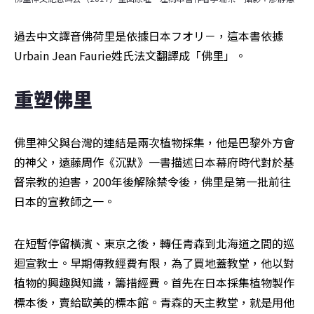
過去中文譯音佛荷里是依據日本フオリ－，這本書依據
Urbain Jean Faurie姓氏法文翻譯成「佛里」。
重塑佛里
佛里神父與台灣的連結是兩次植物採集，他是巴黎外方會
的神父，遠藤周作《沉默》一書描述日本幕府時代對於基
督宗教的迫害，200年後解除禁令後，佛里是第一批前往
日本的宣教師之一。
在短暫停留橫濱、東京之後，轉任青森到北海道之間的巡
迴宣教士。早期傳教經費有限，為了買地蓋教堂，他以對
植物的興趣與知識，籌措經費。首先在日本採集植物製作
標本後，賣給歐美的標本館。青森的天主教堂，就是用他