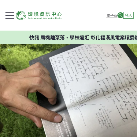
電子報
登入
快訊
風機離聚落、學校過近 彰化福漢風電案環委建議不應