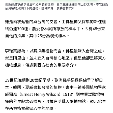
佛氏通泉草是以佛里神父命名的植物，春天花開遍開台灣山野之際，不忘他為
台灣植物分類打下的基礎。圖片來源：農委會林試所
雖是兩次短暫的與台灣的交會，由佛里神父採集的新種植
物仍達700種，農委會林試所存放的標本中，即有48份來
自他的採集，其中25份為模式標本。
李瑞宗認為，以其採集植物而言，佛里最深入台灣之處，
就是阿里山，並未進入台灣核心地區；但是他卻是將東方
植物訊息，傳遞到西方社會的重要媒介。
19世紀晚期到20世紀早期，歐洲幾乎是透過佛里了解日
本、韓國、夏威夷和台灣的植物。書中一禎美國植物學家
威爾森（Ernest Henry Wilson）1918年到林業試驗場拍
攝的佛里紀念碑照片，收藏在哈佛大學博物館，顯示佛里
在西方植物學家心中的地位。