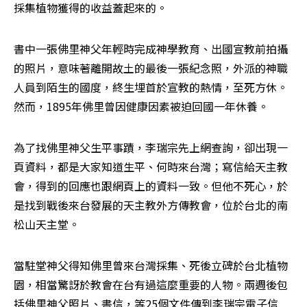
採集植物獲得的收益蓋起來的。
書中一張佛里神父年輕時完成神學教育、出國宣教前拍攝
的照片，意味著離開故土的最後一張紀念照，外派的神職
人員到陌生的國度，終生埋首於宣教的熱情，至死方休。
然而，1895年佛里曾因健康因素被迫回國一年休養。
為了找佛里神父生平事蹟，李瑞宗先上網查詢，卻出現一
頁資料，都是大家知道生平、何時來台灣；寫信給天主教
會，得到的回應也跟網頁上的資料一致。但他不死心，於
是找到戰後來台發展的天主教外方傳教會，位於台北的南
松山天主堂。
當駐堂神父得知佛里曾來台灣採集、死後立碑於台北植物
園，相當驚訝於教會在台有過這麼重要的人物。兩週後包
括佛里神父照片、書信，等25個文件傳到李瑞宗電子信