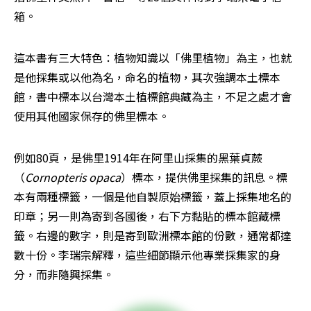
箱。
這本書有三大特色：植物知識以「佛里植物」為主，也就
是他採集或以他為名，命名的植物，其次強調本土標本
館，書中標本以台灣本土植標館典藏為主，不足之處才會
使用其他國家保存的佛里標本。
例如80頁，是佛里1914年在阿里山採集的黑葉貞蕨
（
Cornopteris opaca
）標本，提供佛里採集的訊息。標
本有兩種標籤，一個是他自製原始標籤，蓋上採集地名的
印章；另一則為寄到各國後，右下方黏貼的標本館藏標
籤。右邊的數字，則是寄到歐洲標本館的份數，通常都達
數十份。李瑞宗解釋，這些細節顯示他專業採集家的身
分，而非隨興採集。