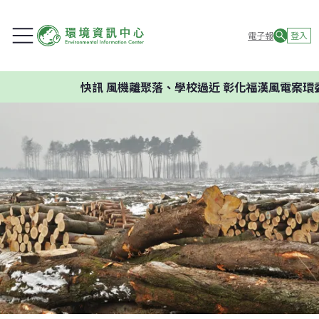
電子報
登入
快訊
風機離聚落、學校過近 彰化福漢風電案環委建議不