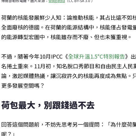
博爾瑟勒核電廠。圖片來源：
wikipedia
（CC BY-SA 3.0 ）
荷蘭的核能發展鮮少人知：論推動核能，其占比遠不如
全面廢核的德國。在荷蘭的能源結構中，核能僅占發電
的能源轉型宏圖中，核能雖存而不廢、但也未獲重視。
不過，隨著今年10月IPCC《
全球升溫1.5°C特別報告
》
名捲土重來。11月初，知名脫口秀節目和自由民主人民黨
論，激起媒體熱議，讓沉寂許久的核能再度成為焦點。
更多發展空間嗎？
荷包最大，別跟錢過不去
回答這個問題前，不妨先思考另一個提問：「為什麼荷
呢？」