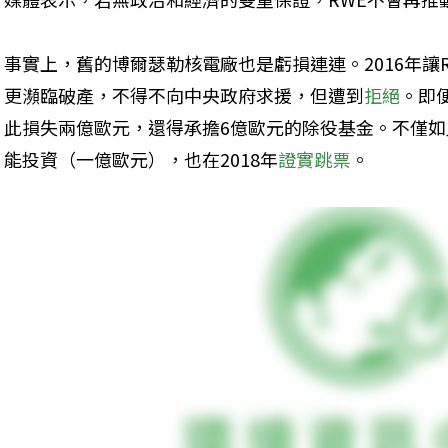
事實上，舊的博爾瑟勒核電廠也是虧損連連。2016年讓RW
更瀕臨破產，不得不向中央政府求援，但遭到
拒絕
。即便
此損失兩億歐元，還得承擔6億歐元的除役基金。不僅如此
能投資（一億歐元），也在2018年
證實跳票
。