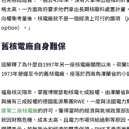
格太高，一方面政府要求他們拿出長期核廢料處置計畫
向權衡考量後，核電廠就不是一個經濟上可行的選項 （just not an
option）。」
舊核電廠自身難保
這解釋了為什麼自1997年另一座核電廠關閉以來，荷蘭
1973年營運至今的舊核電廠，座落於西南角澤蘭省的小鎮博爾
福島核災隔年，掌握博爾瑟勒核電七成股權、由澤蘭省與當
與擁有三成股權的德國能源集團RWE，一度與法國電力
建第二座核電廠
的許可，獲得當時的經濟與氣候政策部
就因財務危機、成本太高、且電力市場供給過剩等原因，
媒體表示，若無政治和經濟的雙重保證，RWE不會再推