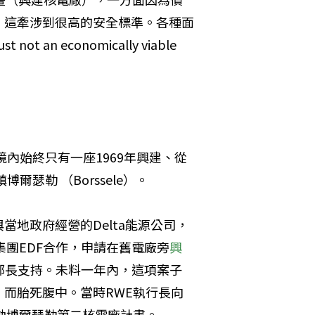
，這牽涉到很高的安全標準。各種面
 economically viable 
境內始終只有一座1969年興建、從
瑟勒 （Borssele）。
地政府經營的Delta能源公司，
集團EDF合作，申請在舊電廠旁
興
部長支持。未料一年內，這項案子
而胎死腹中。當時RWE執行長向
動博爾瑟勒第二核電廠計畫。