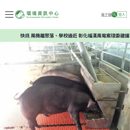
電子報
登入
快訊
風機離聚落、學校過近 彰化福漢風電案環委建議不應開