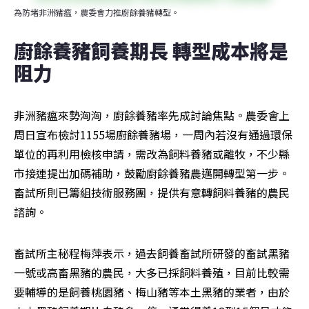
為防堵非洲豬瘟，農委會力推廚餘養豬轉型。
廚餘養豬飼養期長 轉型成本將是
阻力
非洲豬瘟來勢洶洶，廚餘養豬率先成討論焦點。農委會上
周日宣布檢討1155場廚餘養豬場，一周內若沒有通過環保
單位的再利用檢核申請，需改為飼料養豬或離牧，不少縣
市接連提出加碼補助，鼓勵廚餘養豬農邁開轉型第一步。
畜試所則已籌組技術服務團，提供有意轉飼料養豬的農民
諮詢。
畜試所主秘程梅萍表示，過去飼養畜試所研發的畜試黑豬
一號或高畜黑豬的農民，大多已採飼料養殖，目前比較需
要輔導的是飼養桃園豬、梅山豬等本土黑豬的業者，由於