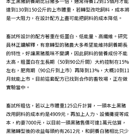
本土黑豬飼養期比白豬多一倍，通常得養12到15個月才能
達到130到150公斤的上市體重，若轉型改吃飼料，成本將
是一大阻力，在設計配方上盡可能把飼料的成本降低。
畜試所設計的配方著重在低蛋白、低能量、高纖維。研究
員林正鏞解釋，有意轉型的豬農大多希望能維持飼養期長
的特性，好讓黑豬風味不變調，因此飼料的營養成份不能
太高，粗蛋白在生長期（50到90公斤間）大約控制在15%
左右，肥育期（90公斤到上市）再降到13%，大概10到11
月就能上市。目前這套配方已找到合作的畜牧場，正在做
實驗當中。
畜試所粗估，若以上市體重125公斤計算，一頭本土黑豬
改用飼料的成本約是4909元，再加上人力、設備攤提等成
本，約要7000元，以目前一頭黑豬售價可達1萬元估算，
黑豬轉型後的收益每頭約有2612元，和飼養白豬相比只少