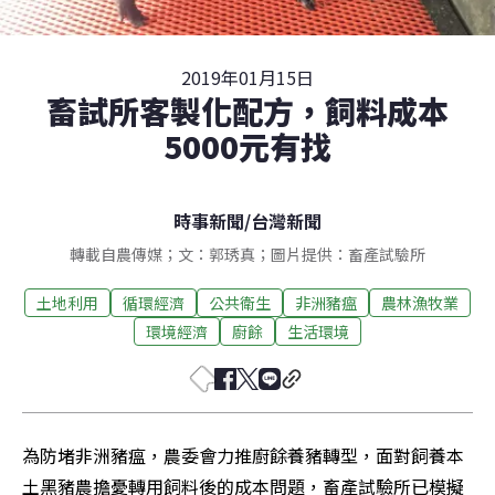
2019年01月15日
畜試所客製化配方，飼料成本
5000元有找
時事新聞
/
台灣新聞
轉載自農傳媒；文：郭琇真；圖片提供：畜產試驗所
土地利用
循環經濟
公共衛生
非洲豬瘟
農林漁牧業
環境經濟
廚餘
生活環境
為防堵非洲豬瘟，農委會力推廚餘養豬轉型，面對飼養本
土黑豬農擔憂轉用飼料後的成本問題，畜產試驗所已模擬