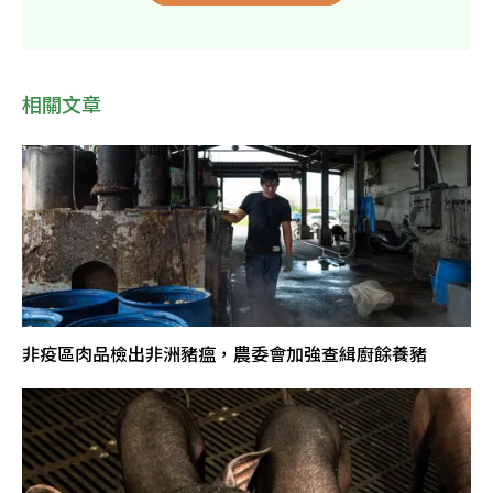
相關文章
非疫區肉品檢出非洲豬瘟，農委會加強查緝廚餘養豬