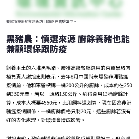
畜試所設計的飼料配方目前正在實驗當中。
黑豬農：慎選來源 廚餘養豬也能
兼顧環保跟防疫
飼養本土的六堆黑毛豬、屢獲高級餐廳選用的東寶黑豬肉
棧負責人謝旭忠則表示，去年8月中國尚未爆發非洲豬瘟
疫情前，他和軍營標購一桶200公升的廚餘，成本約在250
到350元間，若以一頭豬150公斤、約得食用13桶廚餘計
算，成本大概要4550元，比用飼料還划算，現在因為非洲
豬瘟疫情關係，一桶廚餘價格只剩20元，這些廚餘若沒有
好的去化處理，對環境會造成影響。
謝旭忠說，政府輔導非法廚餘養豬戶轉型是好事，但台灣