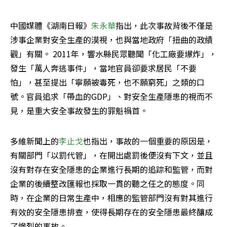
中國媒體《湖南日報》
朱永華
指出，此次事故背後不僅是
涉事企業對安全生產的漠視，也與當地政府「扭曲的政績
觀」有關。 2011年，響水縣民眾聽聞「化工廠要爆炸」，
發生「萬人奔逃事件」，當地官員卻要求居民「不要
怕」，甚至提出「寧願被毒死，也不願窮死」之類的口
號。官員追求「帶血的GDP」、對安全生產隱患的視而不
見，是重大安全事故發生的罪魁禍首。
多維新聞上的
李止戈
也指出，事故的一個重要的原因是，
有關部門「以罰代管」，在開出處罰後便沒有下文，並且
沒有對存在安全隱患的企業進行長期的追踪和監管，而對
企業的後續整改匯報也採取一貫的聽之任之的態度。同
時，在企業的日常生產中，相應的監管部門沒有對其進行
有效的安全隱患排查，使得長期存在的安全隱患最終釀成
了慘烈的事故。