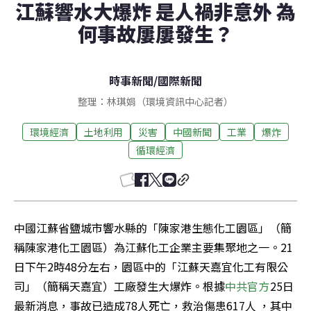
江蘇響水大爆炸 是人禍非意外 為
何事故屢屢發生？
時事新聞
/
國際新聞
整理：林琪娟（環境資訊中心記者）
環境經濟
土地利用
災害
中國新聞
工業
爆炸
循環經濟
中國江蘇省鹽城市響水縣的「陳家港生態化工園區」（簡
稱陳家港化工園區）為江蘇化工企業主要集聚地之一。21
日下午2時48分左右，園區中的「江蘇天嘉宜化工有限公
司」（簡稱天嘉宜）工廠發生大爆炸。根據
中共官方
25日
最新消息，事故已造成78人死亡，救治傷患617人 ，其中