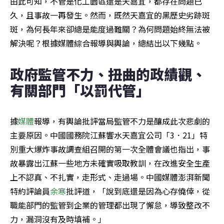
由此可知，不管是化工園區還是天嘉宜，都存在問題已
久，且事故一再發生。然而，既然天嘉宜的黑歷史劣跡斑
斑，為何長年來卻總是能度過難關？為何問題始終無法被
解決呢？根據媒體綜合報導與輿論，總結出以下幾點。
政府監管不力、扭曲的政績觀、
有關部門「以罰代管」
據
媒體
報導，有輿論批評當局監管不力是釀成此次悲劇的
主要原因。中國國務院江蘇響水天嘉宜公司「3．21」特
別重大爆炸事故調查組召開的第一次全體會議也指出，事
故暴露出江蘇一些地方未確實吸取教訓，在改進安全生產
上不認真、不扎實，走形式、走過場。中國媒體澎湃新聞
特約評論員
余寒
批評道，「說到底還是因為心存僥倖，從
職能部門的監管到企業的管理都出現了懈怠，導致整改不
力，漏洞沒有及時填補。」