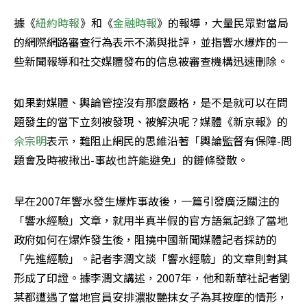
據《
紐約時報
》和《
金融時報
》的報導，大量民眾對當局
的網際網路審查行為表示不滿與批評，並指響水爆炸的一
些新聞報導和社交媒體發布的信息被審查機構迅速刪除。
如果對媒體、輿論管控沒有那麼嚴格，是不是就可以在問
題發生的當下立刻被發現、被解決呢？媒體《新京報》的
佘宗明
表示，難阻止網民的思維沿著「輿論監督有保障-問
題會及時被揪出-事故也許能避免」的鏈條發散。
早在2007年響水發生爆炸事故後，一篇引發廣泛關注的
「響水經驗」文章，就用半真半假的官方語氣記錄了當地
政府如何在爆炸發生後，阻撓中國新聞媒體記者採訪的
「先進經驗」。記者李潤文談「響水經驗」的文章則對其
形成了印證。據李潤文講述，2007年，他和新華社記者劉
某都遭遇了當地官員安排濃妝艷抹女子為其按摩的情形，