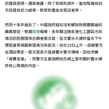
但遭其拒絕。據其披露，除了色相利誘外，當地阻撓採訪
手段還有武力威脅、軟禁和重金收買記者等。
然而十多年過去了，中國政府疑似沒有解除對媒體輿論的
嚴厲管控。根據
媒體
報導，多年關注陳家港化工園區污染
情況的民間環保志願者張文斌，這次響水大爆炸當天下午
便抵達現場觀察環境污染狀況，但在25日上午，卻被警方
從酒店帶走。張文斌表示是被響水警方傳喚，因他涉嫌
「尋釁滋事」，而警方主要詢問他在網上發布關於響水爆
炸核心現場的內容。