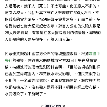
去過兩次，幾千人（死亡）不太可能，化工廠人不多的，
這次區域大，我估計真正死亡人數應該在500人左右，不
過殘疾的會非常多，特別是聾子會非常多。」而早前，多
名受訪者也對大紀元記者表示，對官方公布的失蹤人數是
28人表示質疑，有家屬在各大醫院看到的情景是，尋親的
人比醫院的人要多得多，可謂人山人海。
民眾也質疑起中國官方公布的環境監控數據。根據
媒體中
央社
的報導，儘管響水縣鹽城市官方23日上午在發布會
稱，持續進行的環境監測資料表明，「目前各項檢測指標
已處於正常範圍內，群眾飲水未受影響」。但民眾似乎並
不相信，一名黃姓民眾說，從事發當晚開始，超市裡面的
水都被搶光了，沒有熟人還買不到。網民在網上發布稱，
水受污染了，不能喝了。