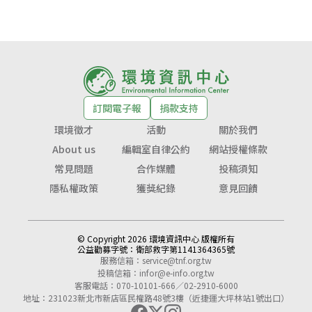
訂閱電子報
捐款支持
環境徵才
活動
關於我們
About us
編輯室自律公約
網站授權條款
常見問題
合作媒體
投稿須知
隱私權政策
獲獎紀錄
意見回饋
© Copyright 2026 環境資訊中心 版權所有
公益勸募字號：
衛部救字第1141364365號
服務信箱：
service@tnf.org.tw
投稿信箱：
infor@e-info.org.tw
客服電話：070-10101-666／02-2910-6000
地址：231023新北市新店區民權路48號3樓（近捷運大坪林站1號出口）