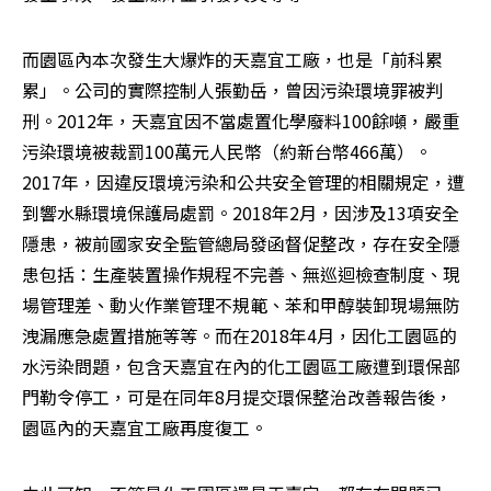
而園區內本次發生大爆炸的天嘉宜工廠，也是「前科累
累」。公司的實際控制人張勤岳，曾因污染環境罪被判
刑。2012年，天嘉宜因不當處置化學廢料100餘噸，嚴重
污染環境被裁罰100萬元人民幣（約新台幣466萬）。
2017年，因違反環境污染和公共安全管理的相關規定，遭
到響水縣環境保護局處罰。2018年2月，因涉及13項安全
隱患，被前國家安全監管總局發函督促整改，存在安全隱
患包括：生產裝置操作規程不完善、無巡迴檢查制度、現
場管理差、動火作業管理不規範、苯和甲醇裝卸現場無防
洩漏應急處置措施等等。而在2018年4月，因化工園區的
水污染問題，包含天嘉宜在內的化工園區工廠遭到環保部
門勒令停工，可是在同年8月提交環保整治改善報告後，
園區內的天嘉宜工廠再度復工。