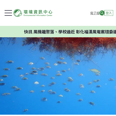
電子報
登入
快訊
風機離聚落、學校過近 彰化福漢風電案環委建議不