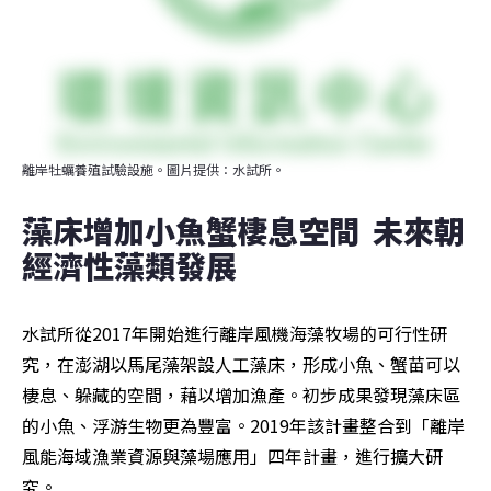
離岸牡蠣養殖試驗設施。圖片提供：水試所。
藻床增加小魚蟹棲息空間  未來朝
經濟性藻類發展
水試所從2017年開始進行離岸風機海藻牧場的可行性研
究，在澎湖以馬尾藻架設人工藻床，形成小魚、蟹苗可以
棲息、躲藏的空間，藉以增加漁產。初步成果發現藻床區
的小魚、浮游生物更為豐富。2019年該計畫整合到「離岸
風能海域漁業資源與藻場應用」四年計畫，進行擴大研
究。