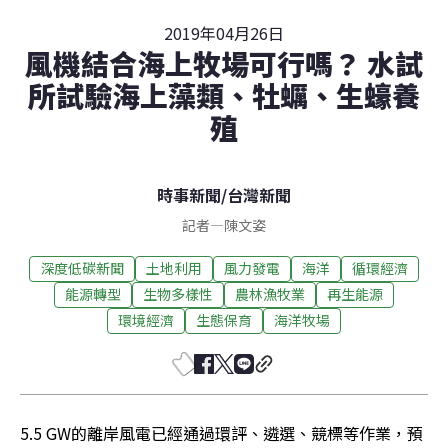
2019年04月26日
風機結合海上牧場可行嗎？ 水試
所試驗海上藻類、牡蠣、生蠔養
殖
時事新聞
/
台灣新聞
記者
—
陳文姿
深度低碳新聞
土地利用
風力發電
海洋
循環經濟
能源轉型
生物多樣性
農林漁牧業
再生能源
環境經濟
生態保育
海洋牧場
5.5 GW的離岸風電已經通過環評、遴選、競標等作業，預