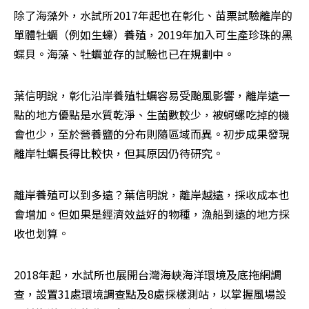
除了海藻外，水試所2017年起也在彰化、苗栗試驗離岸的
單體牡蠣（例如生蠔）養殖，2019年加入可生產珍珠的黑
蝶貝。海藻、牡蠣並存的試驗也已在規劃中。
葉信明說，彰化沿岸養殖牡蠣容易受颱風影響，離岸遠一
點的地方優點是水質乾淨、生菌數較少，被蚵螺吃掉的機
會也少，至於營養鹽的分布則隨區域而異。初步成果發現
離岸牡蠣長得比較快，但其原因仍待研究。
離岸養殖可以到多遠？葉信明說，離岸越遠，採收成本也
會增加。但如果是經濟效益好的物種，漁船到遠的地方採
收也划算。
2018年起，水試所也展開台灣海峽海洋環境及底拖網調
查，設置31處環境調查點及8處採樣測站，以掌握風場設