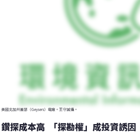
美國北加州蓋瑟（Geysers）電廠。王守誠攝。
鑽探成本高  「探勘權」成投資誘因