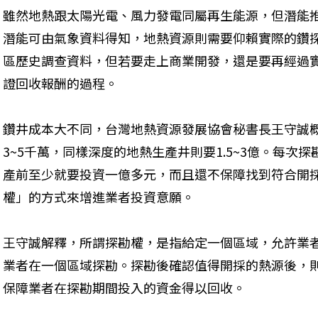
雖然地熱跟太陽光電、風力發電同屬再生能源，但潛能
潛能可由氣象資料得知，地熱資源則需要仰賴實際的鑽探
區歷史調查資料，但若要走上商業開發，還是要再經過
證回收報酬的過程。
鑽井成本大不同，台灣地熱資源發展協會秘書長王守誠概
3~5千萬，同樣深度的地熱生產井則要1.5~3億。每次
產前至少就要投資一億多元，而且還不保障找到符合開
權」的方式來增進業者投資意願。
王守誠解釋，所謂探勘權，是指給定一個區域，允許業
業者在一個區域探勘。探勘後確認值得開採的熱源後，
保障業者在探勘期間投入的資金得以回收。