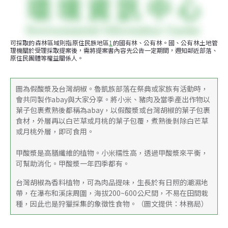
可採取的森林區域則指原住民族地區
1
的國有林、公有林。國、公有林土地管
理機關於受理採取提案後，需將提案書內容先公告一定期間，週知鄰近部落、
原住民團體等權益關係人。
圖為假酸漿及台灣胡椒。魯凱族部落在祭典或家族有活動時，
會共同製作abay與大家分享。將小米、豬肉及當季產出作物以
葉子包裹煮熟後都稱為abay，以假酸漿或台灣胡椒的葉子包裹
食材，外層再以白芒草或月桃的葉子包覆，煮熟後剝除白芒草
或月桃外層，即可食用。
甲酸漿是高膳纖維的植物。小米糯性高，透過甲酸漿來平衡，
可幫助消化。甲酸漿一年四季都有。
台灣胡椒為香料植物，可為肉品提味，生長於有日照的潮濕地
帶，在瀑布和溪床周圍，海拔200~600公尺間，不易在田間栽
種，因此也是狩獵採集的象徵性食物。（圖文提供：林務局）