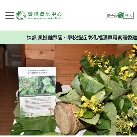
電子報
登入
快訊
風機離聚落、學校過近 彰化福漢風電案環委建議不應