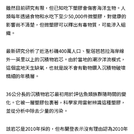
雖然目前研究有限，但已知吃下塑膠會傷害海洋生物。人
類每年透過食物和水吃下至少50,000件微塑膠，對健康的
影響尚不清楚，但微塑膠可以釋出有毒物質，可能滲入組
織。
最新研究分析了近洛杉磯400萬人口、聖塔芭芭拉海岸線
外一英里以上的沉積物岩芯。由於當地的潮汐洋流模式，
這個盆地天生缺氧，也就是說不會有動物鑽入沉積物破壞
精細的年積層。
36公分長的沉積物岩芯最初用於評估魚類族群隨時間的變
化。它被一層塑膠包裹著，科學家用雷射辨識這種塑膠，
並從分析中除去少量的污染。
該岩芯是2010年採的，但布蘭登表示沒有理由認為2010年