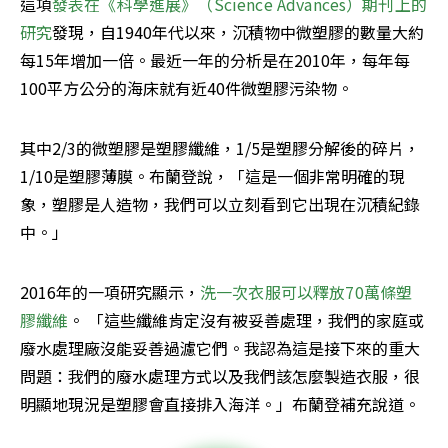
這項
發表在《科學進展》（Science Advances）期刊上的
研究
發現，自1940年代以來，沉積物中微塑膠的數量大約
每15年增加一倍。最近一年的分析是在2010年，每年每
100平方公分的海床就有近40件微塑膠污染物。
其中2/3的微塑膠是塑膠纖維，1/5是塑膠分解後的碎片，
1/10是塑膠薄膜。布蘭登說，「這是一個非常明確的現
象，塑膠是人造物，我們可以立刻看到它出現在沉積紀錄
中。」
2016年的一項研究顯示，
洗一次衣服可以釋放70萬條塑
膠纖維
。 「這些纖維肯定沒有被妥善處理，我們的家庭或
廢水處理廠沒能妥善過濾它們。我認為這是接下來的重大
問題：我們的廢水處理方式以及我們該怎麼製造衣服，很
明顯地現況是塑膠會直接排入海洋。」布蘭登補充說道。