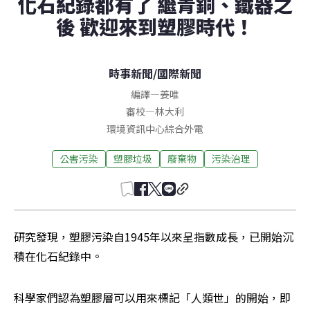
化石紀錄都有了 繼青銅、鐵器之
後 歡迎來到塑膠時代！
時事新聞
/
國際新聞
編譯
—
姜唯
審校
—
林大利
環境資訊中心綜合外電
公害污染
塑膠垃圾
廢棄物
污染治理
研究發現，塑膠污染自1945年以來呈指數成長，已開始沉
積在化石紀錄中。
科學家們認為塑膠層可以用來標記「人類世」的開始，即