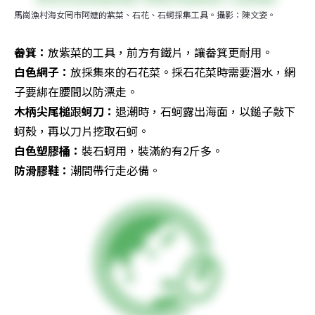
馬崗漁村海女罔市阿嬤的紫菜、石花、石蚵採集工具。攝影：陳文姿。
畚箕：
白色網子：
放採集來的石花菜。採石花菜時需要潛水，網
木柄尖尾槌
跟
蚵刀：
退潮時，石蚵露出海面，以鎚子敲下
白色塑膠桶：
防滑膠鞋：
潮間帶行走必備。