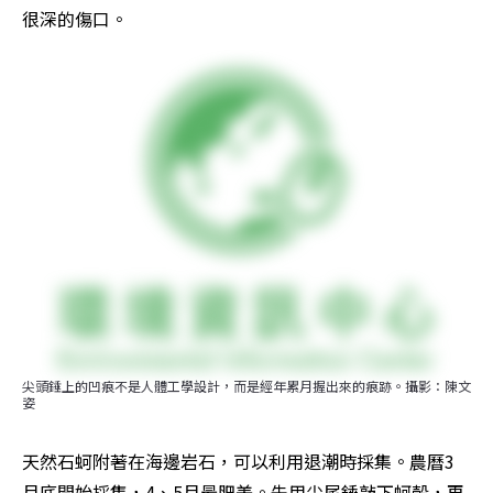
很深的傷口。
尖頭錘上的凹痕不是人體工學設計，而是經年累月握出來的痕跡。攝影：陳文
姿
天然石蚵附著在海邊岩石，可以利用退潮時採集。農曆3
月底開始採集，4、5月最肥美。先用尖尾錘敲下蚵殼，再