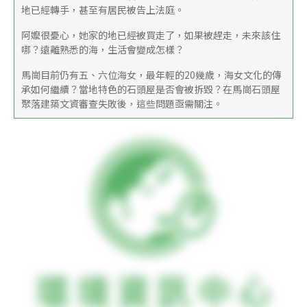
地已經轉手，甚至有居民被告上法庭。
阿嬤很憂心，她家的地已經被買走了，如果被趕走，未來該住
哪？遠離熟悉的海，生活會變成怎樣？
馬崗目前仍有五、六位海女，最年輕的20幾歲，海女文化的傳
承如何繼續？當地特色的石頭屋是否會被拆毀？在馬崗石頭屋
聚落建築文資審查失敗後，這些問題亟需關注。