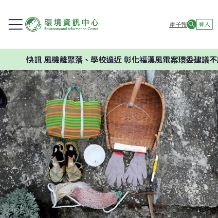
電子報
登入
快訊
風機離聚落、學校過近 彰化福漢風電案環委建議不應開發