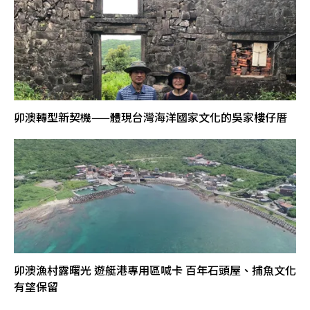
卯澳轉型新契機——體現台灣海洋國家文化的吳家樓仔厝
卯澳漁村露曙光 遊艇港專用區喊卡 百年石頭屋、捕魚文化
有望保留