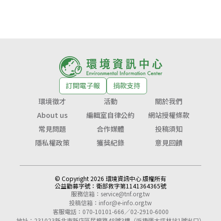
訂閱電子報
捐款支持
環境徵才
活動
關於我們
About us
編輯室自律公約
網站授權條款
常見問題
合作媒體
投稿須知
隱私權政策
獲獎紀錄
意見回饋
© Copyright 2026 環境資訊中心 版權所有
公益勸募字號：
衛部救字第1141364365號
服務信箱：
service@tnf.org.tw
投稿信箱：
infor@e-info.org.tw
客服電話：070-10101-666／02-2910-6000
地址：231023新北市新店區民權路48號3樓（近捷運大坪林站1號出口）