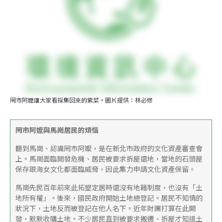
罔市阿嬤讓大家看採集回來的紫菜。圖片提供：林必修
罔市阿嬤與馬崗居民的煩惱
聽到馬崗、認識罔市阿嬤，是在新北市政府的文化資產審查會
上。馬崗面臨開發危機、居民被要求拆屋還地，當地的石頭屋
保存跟海女文化都面臨威脅，因此集力申請文化資產保留。
馬崗先民百年前來此拓墾定居時還沒有地籍制度，也沒有「土
地所有權」。後來，國民政府開始土地總登記。居民不知情的
狀況下，土地反而被登記在他人名下。近年財團打算在此開
發，默默收購土地。不少居民直到被要求搬遷、拆屋才知道土