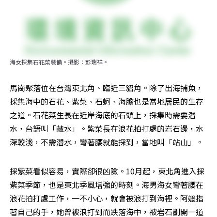
海女採集石花菜裝備。攝影：彭瑞祥。
馬崗聚落位在台灣東北角、臨近三貂角。除了出海捕魚，
採集海中的石花、紫菜、石蚵、海膽也是當地居民的生存
之道。石花菜生長在近岸海底的石頭上，採集時需要潛
水，台語叫「藏水」。紫菜長在浪花拍打處的岩石邊，水
深較淺，不需潛水，彎著腰就能採到，當地叫「站山」。
採紫菜看似容易，實際卻很凶險。10月起，東北角進入採
紫菜季節，也是東北季風增強的時刻。海男海女彎著腰在
浪花拍打處工作，一不小心，就會被浪打到海裡。阿嬤指
著自己的手，她曾被浪打到而跌落海中，被岩石劃開一道