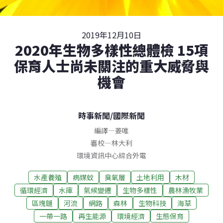
2019年12月10日
2020年生物多樣性總體檢 15項
保育人士尚未關注的重大威脅與
機會
時事新聞
/
國際新聞
編譯
—
姜唯
審校
—
林大利
環境資訊中心綜合外電
水產養殖
病媒蚊
臭氧層
土地利用
木材
循環經濟
水庫
氣候變遷
生物多樣性
農林漁牧業
區塊鏈
河流
網路
森林
生物科技
海草
一帶一路
再生能源
環境經濟
生態保育