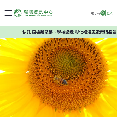
電子報
登入
快訊
風機離聚落、學校過近 彰化福漢風電案環委建議不應開