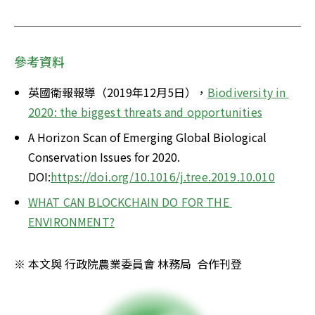
參考資料
英國衛報報導（2019年12月5日），
Biodiversity in 
2020: the biggest threats and opportunities
A Horizon Scan of Emerging Global Biological 
Conservation Issues for 2020. 
DOI:
https://doi.org/10.1016/j.tree.2019.10.010
WHAT CAN BLOCKCHAIN DO FOR THE 
ENVIRONMENT?
※ 本文與 行政院農業委員會 林務局  合作刊登