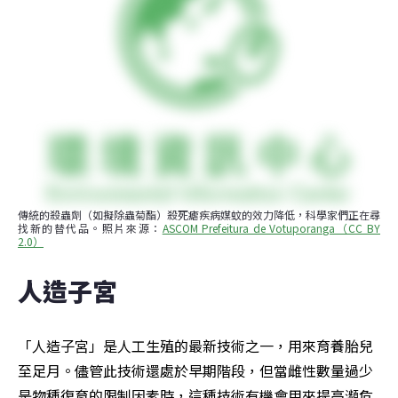
傳統的殺蟲劑（如擬除蟲菊酯）殺死瘧疾病媒蚊的效力降低，科學家們正在尋
找新的替代品。照片來源：
ASCOM Prefeitura de Votuporanga（CC BY 
2.0）
人造子宮
「人造子宮」是人工生殖的最新技術之一，用來育養胎兒
至足月。儘管此技術還處於早期階段，但當雌性數量過少
是物種復育的限制因素時，這種技術有機會用來提高瀕危