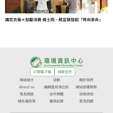
講究衣著≠鼓勵消費 楊士翔、蔡宜穎發起「時尚革命」
訂閱電子報
捐款支持
環境徵才
活動
關於我們
About us
編輯室自律公約
網站授權條款
常見問題
合作媒體
投稿須知
隱私權政策
獲獎紀錄
意見回饋