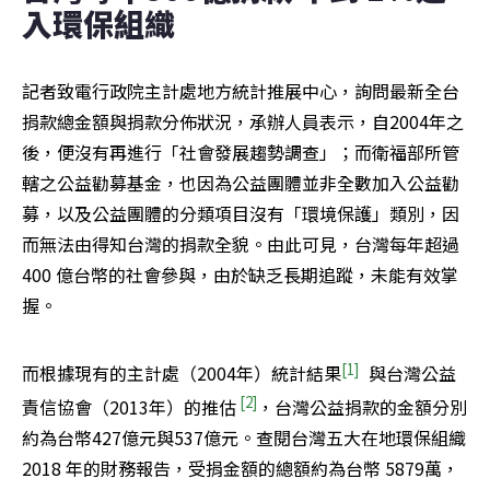
入環保組織
記者致電行政院主計處地方統計推展中心，詢問最新全台
捐款總金額與捐款分佈狀況，承辦人員表示，自2004年之
後，便沒有再進行「社會發展趨勢調查」；而衛福部所管
轄之公益勸募基金，也因為公益團體並非全數加入公益勸
募，以及公益團體的分類項目沒有「環境保護」類別，因
而無法由得知台灣的捐款全貌。由此可見，台灣每年超過 
400 億台幣的社會參與，由於缺乏長期追蹤，未能有效掌
握。
[1]
而根據現有的主計處（2004年）統計結果
與台灣公益
[2]
責信協會（2013年）的推估
，台灣公益捐款的金額分別
約為台幣427億元與537億元。查閱台灣五大在地環保組織 
2018 年的財務報告，受捐金額的總額約為台幣 5879萬，