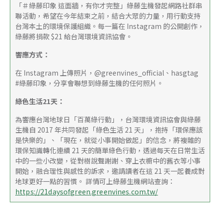
「＃綠藤印象 這面牆，有你才完整」綠藤生機發起網路社群串
聯活動，希望在今年結束之前，結合大眾的力量，用行動支持
台灣本土的環境保護組織。每一篇在 Instagram 的公開創作，
綠藤將捐款 $21 給台灣環境資訊協會。
響應方式：
在 Instagram 上傳照片，@greenvines_official、hasgtag  
#綠藤印象，分享會聯想到綠藤生機的任何照片。
綠色生活21天：
為響應台灣地球日「百萬綠行動」，台灣環境資訊協會與綠藤
生機自 2017 年共同發起「綠色生活 21 天」，抱持「環保應該
是快樂的」、「現在，就從小事開始做起」的信念，將複雜的
環保知識轉化連續 21 天的簡單綠色行動，透過每天在日常生活
中的一些小改變，從對樹說聲謝謝、穿上衣櫥中的舊衣等小事
開始，融合理性與感性的訴求，邀請讀者在這 21 天一起養成對
地球更好一點的習慣。 詳情可上綠藤生機網站查詢：
https://21daysofgreen.greenvines.com.tw/