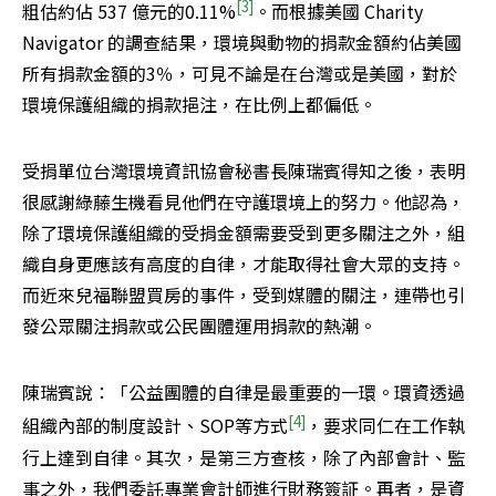
[3]
粗估約佔 537 億元的0.11%
。而根據美國 Charity 
Navigator 的調查結果，環境與動物的捐款金額約佔美國
所有捐款金額的3％，可見不論是在台灣或是美國，對於
環境保護組織的捐款挹注，在比例上都偏低。
受捐單位台灣環境資訊協會秘書長陳瑞賓得知之後，表明
很感謝綠藤生機看見他們在守護環境上的努力。他認為，
除了環境保護組織的受捐金額需要受到更多關注之外，組
織自身更應該有高度的自律，才能取得社會大眾的支持。
而近來兒福聯盟買房的事件，受到媒體的關注，連帶也引
發公眾關注捐款或公民團體運用捐款的熱潮。
陳瑞賓說：「公益團體的自律是最重要的一環。環資透過
[4]
組織內部的制度設計、SOP等方式
，要求同仁在工作執
行上達到自律。其次，是第三方查核，除了內部會計、監
事之外，我們委託專業會計師進行財務簽証。再者，是資