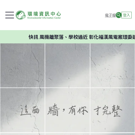
電子報
登入
快訊
風機離聚落、學校過近 彰化福漢風電案環委建議不應開