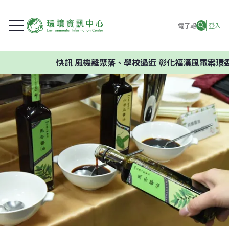
電子報
登入
快訊
風機離聚落、學校過近 彰化福漢風電案環委建議