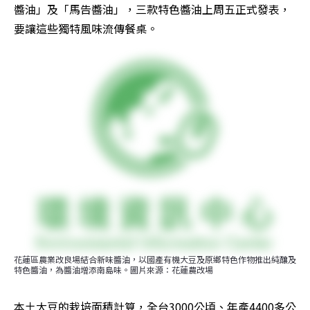
醬油」及「馬告醬油」，三款特色醬油上周五正式發表，
要讓這些獨特風味流傳餐桌。
花蓮區農業改良場結合新味醬油，以國產有機大豆及原鄉特色作物推出純釀及
特色醬油，為醬油增添南島味。圖片來源：花蓮農改場
本土大豆的栽培面積計算，全台3000公頃、年產4400多公