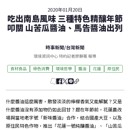
2020年01月20日
吃出南島風味 三種特色精釀年節
叩關 山苦瓜醬油、馬告醬油出列
時事新聞
/
台灣新聞
環境資訊中心 特約記者廖靜蕙 報導
食材食品
綠色消費
環境哲學
醬油
花蓮
原住民
什麼醬油這麼厲害，散發淡淡的檸檬香氣又能解膩？又是
什麼醬油沒有添加物仍如此回甘？趕在年節前，花蓮農改
場與當地老字號「新味醬油」合作，結合國產大豆、以及
原住民特色作物，推出「花蓮一號純釀醬油」、「山苦瓜