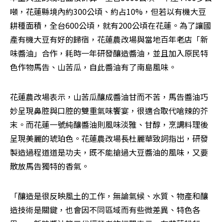
噸，花蓮縣境內約300公頃、約占10%，但若以有機大豆
耕種面積，全台600公頃，就有200公頃在花蓮。為了讓國
產有機大豆有好的歸宿，花蓮農改場與當地百年老店「新
味醬油」合作，耗時一年研發釀造醬油，並且加入原民特
色作物馬告、山苦瓜，自此醬油有了南島風味。
花蓮農改場表示，山苦瓜釀成醬油甘而不苦，馬告醬油巧
妙呈現鼻腔與口腔的雙重氣味饗宴，很適合取代嗆辣的芥
末。而花蓮一號純釀醬油則風味淡雅、甘醇，烹調料理後
呈現美麗的琥珀色。花蓮農改場長杜麗華致詞指出，研發
製造過程道道是功夫，既不能搶過大豆醬油的風味，又要
散放馬告獨特的香氣。
「釀造是很反映風土的工作，無論氣候、水質、物產和釀
造技術是關鍵，也會因不同區域而有些微差異、特色各