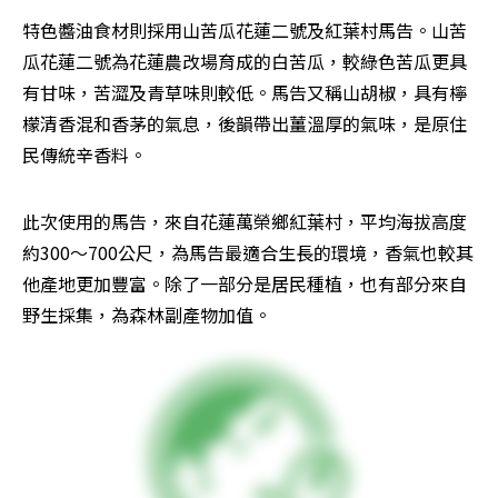
特色醬油食材則採用山苦瓜花蓮二號及紅葉村馬告。山苦
瓜花蓮二號為花蓮農改場育成的白苦瓜，較綠色苦瓜更具
有甘味，苦澀及青草味則較低。馬告又稱山胡椒，具有檸
檬清香混和香茅的氣息，後韻帶出薑溫厚的氣味，是原住
民傳統辛香料。
此次使用的馬告，來自花蓮萬榮鄉紅葉村，平均海拔高度
約300～700公尺，為馬告最適合生長的環境，香氣也較其
他產地更加豐富。除了一部分是居民種植，也有部分來自
野生採集，為森林副產物加值。