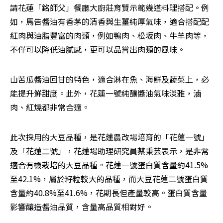
請花蓮「銘師父」餐廳大廚莊育賢示範幾道料理搭配。例
如，馬告醬油有香茅的清香與生薑純厚氣味，適合搭配配
紅肉與油脂豐富的肉類，例如鴨肉、松坂肉、牛羊肉等，
不僅可以降低油膩感，更可以品嘗出肉類的風味。
山苦瓜醬油回甘的特色，適合淋在魚、海鮮及蔬菜上，必
能提升鮮甜度。此外，花蓮一號純釀醬油氣味淡雅，滷
肉、紅燒都非常合適。
此次採用的大豆品種，是花蓮農改場培育的「花蓮一號」
及「花蓮二號」，花蓮場助理研究員蔡秉芸表示，是非常
適合有機栽培的大豆品種。花蓮一號蛋白質含量約41.5%
至42.1%，屬於籽粒較大的品種，而大豆花蓮二號蛋白質
含量約40.8%至41.6%，花期長但產量較高。蛋白質含量
影響釀造醬油品質，含量高品質相對好。