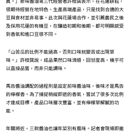
異。」新味醬油第三代經營者許桓巽表示，在花蓮耕耘，
很期待經營在地特色、生產高端產品，只是找到合適的大
豆與食材並非易事。此次與花蓮場合作，並引薦農民之後
及採用花蓮的有機豆，在釀造初期和後期，都可明顯感受
到香氣和進口豆很不同。
「山苦瓜的比例不能過高，否則口味就變苦或出現草
味。」許桓巽說，成品果然口味滑順，回甘度高，幾乎可
以直接品嘗，而非只能調味。
馬告醬油調配的過程則是設定前味醬油味，後味才是馬告
的檸檬香。為了捕捉稍縱即逝的香氣，嘗試了很多次比例
才達成目標，產品口味層次豐富，並有檸檬草解膩的功
能。
年關將近，三款醬油也讓年菜別有風味。記者會現場即邀