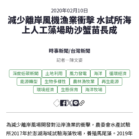
2020年02月10日
減少離岸風機漁業衝擊 水試所海
上人工藻場助沙蟹苗長成
時事新聞
/
台灣新聞
記者
—
陳文姿
深度低碳新聞
土地利用
風力發電
海洋
循環經濟
能源轉型
生物多樣性
農林漁牧業
再生能源
環境經濟
生態保育
海洋牧場
為減少離岸風場開發對沿岸漁業的衝擊，農委會水產試驗
所2017年於澎湖海域試驗海藻牧場，養殖馬尾藻。2019年