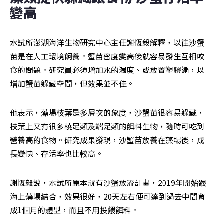
變高
水試所澎湖海洋生物研究中心主任謝恆毅解釋，以往沙蟹
苗是在人工環境飼養。蟹苗密度變高後就容易發生互相咬
食的問題。研究員必須增加水的濁度、或放置塑膠繩，以
增加蟹苗躲藏空間，但效果並不佳。
他表示，藻場枝葉是多層次的象度，沙蟹苗很容易躲藏，
枝葉上又有很多橈足類及端足類的餌料生物，隨時可吃到
營養高的食物。研究成果發現，沙蟹苗放養在藻場後，成
長變快、存活率也比較高。
謝恆毅說，水試所原本就有沙蟹放流計畫，2019年開始跟
海上藻場結合，效果很好，20天左右便可達到過去中間育
成1個月的體型，而且不用投餵餌料。