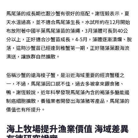
馬尾藻的成長期也跟沙蟹有很好的搭配。謝恆毅表示，夏
天水溫過高，並不適合馬尾藻生長。水試所約在12月開始
布放附著中國半葉馬尾藻苗的藻繩，3月藻體可長到40公
分以上，正好適合沙蟹苗成長。4-5月，藻體逐漸潰爛、脫
落，這時沙蟹苗已經達到稚蟹第一期，正好隨藻葉跟海流
漂送，讓族群自然擴散。
俗稱沙蟹的遠海梭子蟹，是沿近海域重要的經濟蟹種之
一，不過，馬尾藻因口感不佳，過去多被拿來餵食豬、
鴨。謝恆毅說，近年科學發現馬尾藻內含的褐藻多醣能遏
制癌細胞擴散，養殖業者開發出海藻豬等產品，馬尾藻的
價值也有所提升。
海上牧場提升漁業價值 海域差異