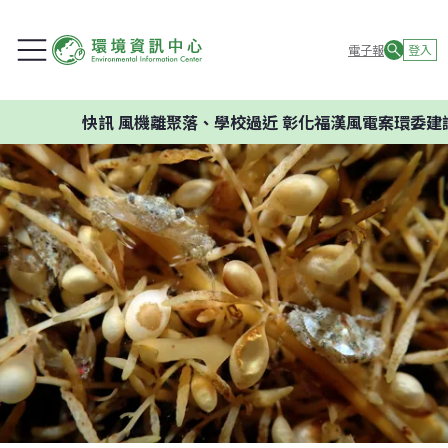
電子報
登入
快訊
風機離聚落、學校過近 彰化福漢風電案環委建議不應