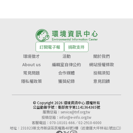
訂閱電子報
捐款支持
環境徵才
活動
關於我們
About us
編輯室自律公約
網站授權條款
常見問題
合作媒體
投稿須知
隱私權政策
獲獎紀錄
意見回饋
© Copyright 2026 環境資訊中心 版權所有
公益勸募字號：
衛部救字第1141364365號
服務信箱：
service@tnf.org.tw
投稿信箱：
infor@e-info.org.tw
客服電話：070-10101-666／02-2910-6000
地址：231023新北市新店區民權路48號3樓（近捷運大坪林站1號出口）