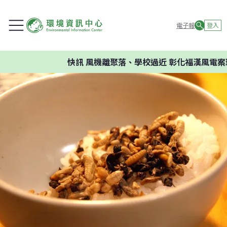
電子報
登入
快訊
風機離聚落、學校過近 彰化福漢風電案環委