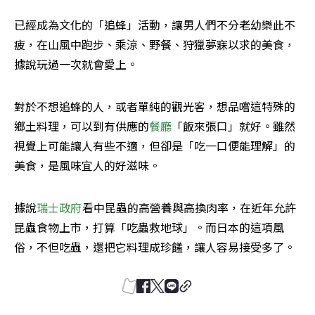
已經成為文化的「追蜂」活動，讓男人們不分老幼樂此不
疲，在山風中跑步、乘涼、野餐、狩獵夢寐以求的美食，
據說玩過一次就會愛上。
對於不想追蜂的人，或者單純的觀光客，想品嚐這特殊的
鄉土料理，可以到有供應的
餐廳
「飯來張口」就好。雖然
視覺上可能讓人有些不適，但卻是「吃一口便能理解」的
美食，是風味宜人的好滋味。
據說
瑞士政府
看中昆蟲的高營養與高換肉率，在近年允許
昆蟲食物上市，打算「吃蟲救地球」。而日本的這項風
俗，不但吃蟲，還把它料理成珍饈，讓人容易接受多了。