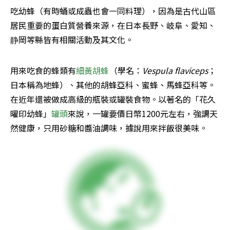
吃幼蜂（有時蛹或成蟲也會一同料理），因為是古代山區
居民重要的蛋白質營養來源，在日本長野、岐阜、愛知、
静岡等縣皆有相關活動及其文化。
用來吃食的蜂類有
細黃胡蜂
（學名：
Vespula flaviceps
；
日本稱為地蜂）、其他的胡蜂亞科、蜜蜂、馬蜂亞科等。
在近年還被做成高級的瓶裝或罐裝食物。以著名的「花久
曜印幼蜂」
罐頭
來說，一罐要價日幣1200元左右，強調天
然健康，只用砂糖和醬油調味，據說用來拌飯很美味。