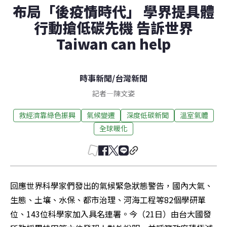
布局「後疫情時代」 學界提具體
行動搶低碳先機 告訴世界
Taiwan can help
時事新聞
/
台灣新聞
記者
—
陳文姿
救經濟靠綠色振興
氣候變遷
深度低碳新聞
溫室氣體
全球暖化
回應世界科學家們發出的氣候緊急狀態警告，國內大氣、
生態、土壤、水保、都市治理、河海工程等82個學研單
位、143位科學家加入具名連署。今（21日）由台大國發