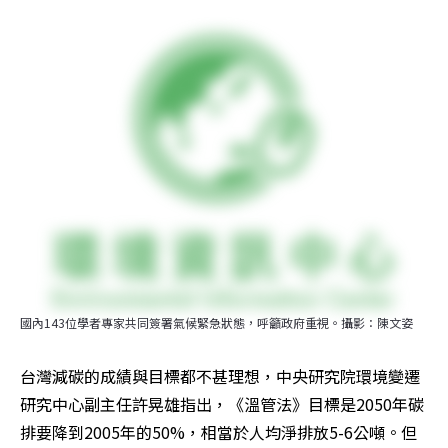
國內143位學者專家共同簽署氣候緊急狀態，呼籲政府重視。攝影：陳文姿
台灣減碳的成績與目標都不甚理想，中央研究院環境變遷
研究中心副主任許晃雄指出，《溫管法》目標是2050年碳
排要降到2005年的50%，相當於人均淨排放5-6公噸。但