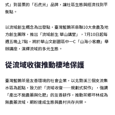
式」到苗栗的「石虎米」品牌，讓社區生態與經濟找到平
衡點。
以流域創生概念為出發點，臺灣藍鵲茶串聯10大食農及地
方創生團隊，推出「流域創生 華山講堂」，7月10日起每
週五晚上7點，將於華山文創園區中一C「山海小客廳」舉
辦講座，演繹流域的多元生態。
從流域收復推動棲地保護
臺灣藍鵲茶是友善環境的社會企業，以北勢溪三個支流集
水區為起點，致力於「流域收復——規劃式契作」，強調
「產出不施農藥與化肥」的友善耕作，推動茶鄉坪林成為
無農藥流域，期盼達成生態與農村共存共榮。