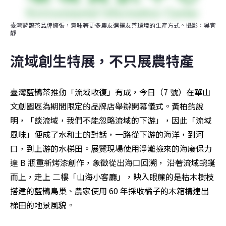
臺灣藍鵲茶品牌擴張，意味著更多農友選擇友善環境的生產方式。攝影：吳宜
靜
流域創生特展，不只展農特產
臺灣藍鵲茶推動「流域收復」有成，今日（7 號）在華山
文創園區為期間限定的品牌店舉辦開幕儀式。黃柏鈞說
明，「談流域，我們不能忽略流域的下游」，因此「流域
風味」便成了水和土的對話，一路從下游的海洋，到河
口，到上游的水梯田。展覽現場使用淨灘撿來的海廢保力
達 B 瓶重新烤漆創作，象徵從出海口回溯， 沿著流域蜿蜒
而上，走上 二樓「山海小客廳」，映入眼簾的是枯木樹枝
搭建的藍鵲鳥巢、農家使用 60 年採收橘子的木箱構建出
梯田的地景風貌。