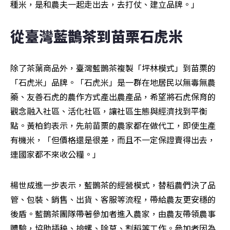
種米，是和農夫一起走出去，去打仗、建立品牌。」
從臺灣藍鵲茶到苗栗石虎米
除了茶葉商品外，臺灣藍鵲茶複製「坪林模式」到苗栗的
「石虎米」品牌。「石虎米」是一群在地居民以無毒無農
藥、友善石虎的農作方式產出農產品，希望將石虎保育的
觀念融入社區、活化社區，讓社區生態與經濟找到平衡
點。黃柏鈞表示，先前苗栗的農家都在做代工，即使生產
有機米，「但價格還是很差，而且不一定保證賣得出去，
連國家都不來收公糧。」
楊世成進一步表示，藍鵲茶的經營模式，替稻農們決了品
管、包裝、銷售、出貨、客服等流程，帶給農友更安穩的
後盾。藍鵲茶團隊帶著參加者進入農家，由農友帶領農事
體驗，協助插秧、撿螺、除草、割稻等工作。參加者因為