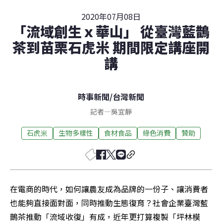
2020年07月08日
「流域創生ｘ華山」 從臺灣藍鵲
茶到苗栗石虎米 期間限定講座開
講
時事新聞
/
台灣新聞
記者
—
吳宜靜
石虎米
生物多樣性
食材食品
綠色消費
贊助
在電商的時代，如何讓農友成為品牌的一份子、讓消費者
也能夠直接面對面，同時推動生態復育？社會企業臺灣藍
鵲茶推動「流域收復」有成，近年更打算複製「坪林模