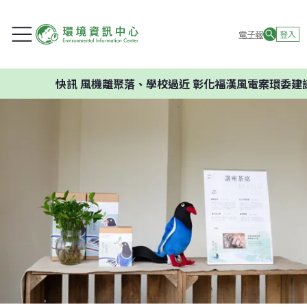
電子報
登入
快訊
風機離聚落、學校過近 彰化福漢風電案環委建議不