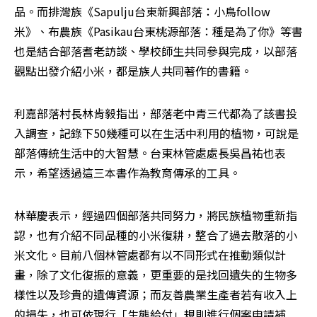
品。而排灣族《Sapulju台東新興部落：小鳥follow
米》、布農族《Pasikau台東桃源部落：種是為了你》等書
也是結合部落耆老訪談、學校師生共同參與完成，以部落
觀點出發介紹小米，都是族人共同著作的書籍。
利嘉部落村長林肯毅指出，部落老中青三代都為了該書投
入調查，記錄下50幾種可以在生活中利用的植物，可說是
部落傳統生活中的大智慧。台東林管處處長吳昌祐也表
示，希望透過這三本書作為教育傳承的工具。
林華慶表示，經過四個部落共同努力，將民族植物重新指
認，也有介紹不同品種的小米復耕，整合了過去散落的小
米文化。目前八個林管處都有以不同形式在推動類似計
畫，除了文化復振的意義，更重要的是找回遺失的生物多
樣性以及珍貴的遺傳資源；而友善農業生產者若有收入上
的損失，也可依現行「生態給付」規則進行個案申請補