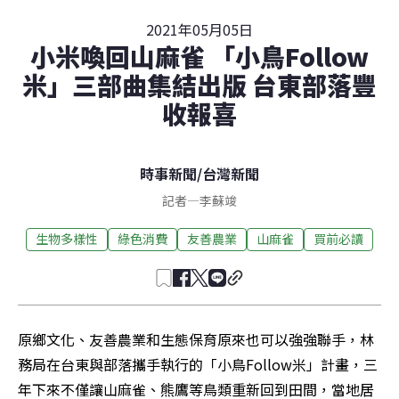
2021年05月05日
小米喚回山麻雀 「小鳥Follow
米」三部曲集結出版 台東部落豐
收報喜
時事新聞
/
台灣新聞
記者
—
李蘇竣
生物多樣性
綠色消費
友善農業
山麻雀
買前必讀
原鄉文化、友善農業和生態保育原來也可以強強聯手，林
務局在台東與部落攜手執行的「小鳥Follow米」計畫，三
年下來不僅讓山麻雀、熊鷹等鳥類重新回到田間，當地居