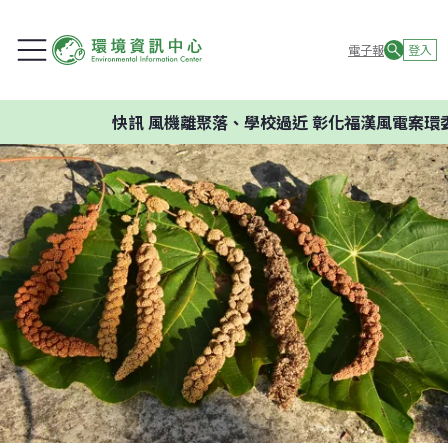
電子報
登入
快訊
風機離聚落、學校過近 彰化福漢風電案環委建議