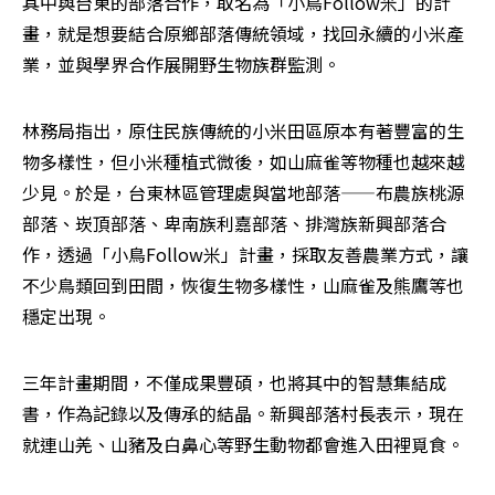
其中與台東的部落合作，取名為「小鳥Follow米」的計
畫，就是想要結合原鄉部落傳統領域，找回永續的小米產
業，並與學界合作展開野生物族群監測。
林務局指出，原住民族傳統的小米田區原本有著豐富的生
物多樣性，但小米種植式微後，如山麻雀等物種也越來越
少見。於是，台東林區管理處與當地部落——布農族桃源
部落、崁頂部落、卑南族利嘉部落、排灣族新興部落合
作，透過「小鳥Follow米」計畫，採取友善農業方式，讓
不少鳥類回到田間，恢復生物多樣性，山麻雀及熊鷹等也
穩定出現。
三年計畫期間，不僅成果豐碩，也將其中的智慧集結成
書，作為記錄以及傳承的結晶。新興部落村長表示，現在
就連山羌、山豬及白鼻心等野生動物都會進入田裡覓食。