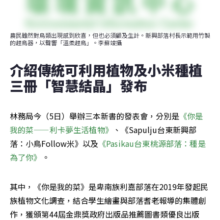
農民雖然對鳥類出現感到欣喜，但也必須顧及生計。新興部落村長示範用竹製
的趕鳥器，以聲響「溫柔趕鳥」。李蘇竣攝
介紹傳統可利用植物及小米種植 
三冊「智慧結晶」發布
林務局今（5日）舉辦三本新書的發表會，分別是
《你是
我的菜——利卡夢生活植物》
、《Sapulju台東新興部
落：小鳥Follow米》以及
《Pasikau台東桃源部落：種是
為了你》
。
其中，《你是我的菜》是卑南族利嘉部落在2019年發起民
族植物文化調查，結合學生繪畫與部落耆老報導的集體創
作，獲頒第44屆金鼎獎政府出版品推薦圖書類優良出版