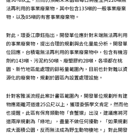
法再利用的事業廢棄物，其中包含135噸的一般事業廢棄
物，以及85噸的有害事業廢棄物。
對此，環委江康鈺指出，開發單位應針對末端無法再利用
的事業廢棄物，提出合理的規劃與去化量能分析。開發單
位回應，台積電無法再利用的事業廢棄物中，包含有機溶
劑約143噸、污泥約50噸、廢塑膠約28噸，各項都在桃
園、新竹地區能處理的餘裕量範圍內，目前也針對難以資
源化的廢棄物，規劃於園區內設置處理設施。
針對客雅溪流經此案計畫區範圍內，開發單位規劃所有建
物應距離河道達25公尺以上，獲環委張學文肯定，然而他
也提醒，此區有保育類動物「食蟹獴」出沒，建議應將河
道兩岸規劃為「綠地」，盡量不做任何擾動，「如果規劃
成大面積公園，反而無法成為野生動物棲地。」對此開發