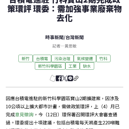
策環評 環委：需加強事業廢棄物
去化
時事新聞
/
台灣新聞
記者
—
黃思敏
新竹
台積電
污染治理
氣候變遷
竹科
新竹科學園區
工業
缺水
因應台積電進駐的新竹科學園區寶山2期擴建案，因涉及
10公頃以上擴大都市計畫，需做政策環評，上（4）月已
完成
意見徵詢
，今（12日）環保署召開環評大會審查通
過。環委提出十項建議，包括台積電每天將產生220噸難