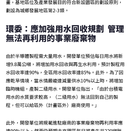
畫，基地區位及產業發展目的符合新設園區的劃設原則，
劃設為城鄉發展地區第2-3類。
環委：應加強用水回收規劃  管理
無法再利用的事業廢棄物
由於半導體製程需大量用水，開發單位預估每日用水將新
增9.8萬公噸，將增加用水回收與再生水利用，預計製程用
水回收率達90%，全區用水回收率達85%。此外，為了因
應乾旱情境，當水情嚴峻達減量供水10%以上時，將增加
臨時機組，產製二級用水。開發單位指出，「由於台積電
用水的水質要求較高，（二級用水）無法回到自己的製
程，但可以給區外（計畫區外）廠商使用。」
此外，開發單位將規範進駐廠商的事業廢棄物再利用率應
達90%以上，然而仍預期未來園區每日將產生共220噸無