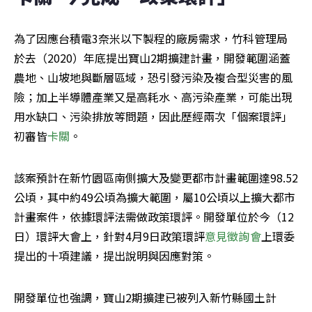
為了因應台積電3奈米以下製程的廠房需求，竹科管理局
於去（2020）年底提出寶山2期擴建計畫，開發範圍涵蓋
農地、山坡地與斷層區域，恐引發污染及複合型災害的風
險；加上半導體產業又是高耗水、高污染產業，可能出現
用水缺口、污染排放等問題，因此歷經兩次「個案環評」
初審皆
卡關
。
該案預計在新竹園區南側擴大及變更都市計畫範圍達98.52
公頃，其中約49公頃為擴大範圍，屬10公頃以上擴大都市
計畫案件，依據環評法需做政策環評。開發單位於今（12
日）環評大會上，針對4月9日政策環評
意見徵詢會
上環委
提出的十項建議，提出說明與因應對策。
開發單位也強調，寶山2期擴建已被列入新竹縣國土計