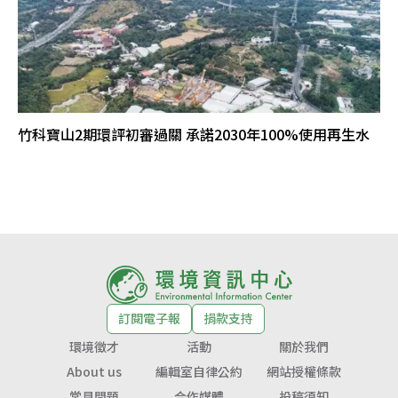
竹科寶山2期環評初審過關 承諾2030年100%使用再生水
訂閱電子報
捐款支持
環境徵才
活動
關於我們
About us
編輯室自律公約
網站授權條款
常見問題
合作媒體
投稿須知