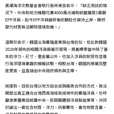
黑潮海洋文教基金會執行長林東良表示：「缺乏測試的情
況下，中央和地方機關花費4000萬元補助蚵農購買5萬顆
EPP浮具，如今EPP浮具破碎後的顆粒也被沖上岸，顯然
替代材質無法解除環境危機。」
溫珮珍表示，韓國沿海養殖產業與台灣近似，但比對韓國
2020年頒布的相關浮具規範可發現，規範標準當中除了基
本的浮力、尺寸、重金屬以外，也加入浮具的耐受性並進
行海洋環境暴露的模擬試驗。相較台灣，韓國的規範完整
度更高，且直接由中央政府頒布與主導。
她提到，目前台灣以地方自治或與廠商合作的方式，無法
開發出真正適合台灣西南海域氣候條件的養殖浮具。也呼
籲漁業署應該統籌中央、民間團體與浮具製造業等，共同
討論出一套包含材質、浮力、抗衝擊性、毒性物質含量、