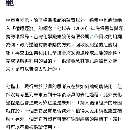
範
林東良表示，除了標準規範的建置以外，過程中也應該納
入「循環經濟」的概念。他以去（2020）年海保署曾與嘉
義縣環保局、台灣化學纖維股份有限公司
合作
回收的蚵繩
為例，政府透過有價收購的方式，回收使用過的尼龍蚵
繩，再交由企業利用化學技術將蚵繩還原成尼龍的原料，
完成循環再利用的目的。「循環概念其實已經被建立起
來，是可以實際去執行的。」
他指出，現行對於浮具的思考只在於如何讓蚵農使用，但
卻沒有考量到未來五到十年後浮具的去化過程，此外去化
過程是否會造成污染也還是未知。「納入循環經濟的原因
就在於，一個是它品質是否夠好、值得人民用納稅錢去補
助，另外一個是它有沒有可能在循環經濟的架構下，讓材
料可以不斷被循環使用。」