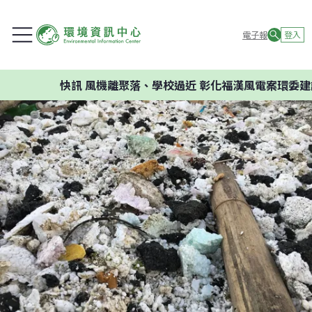
電子報
登入
快訊
風機離聚落、學校過近 彰化福漢風電案環委建議不應