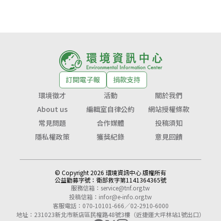
訂閱電子報
捐款支持
環境徵才
活動
關於我們
About us
編輯室自律公約
網站授權條款
常見問題
合作媒體
投稿須知
隱私權政策
獲獎紀錄
意見回饋
© Copyright 2026 環境資訊中心 版權所有
公益勸募字號：
衛部救字第1141364365號
服務信箱：
service@tnf.org.tw
投稿信箱：
infor@e-info.org.tw
客服電話：070-10101-666／02-2910-6000
地址：231023新北市新店區民權路48號3樓（近捷運大坪林站1號出口）