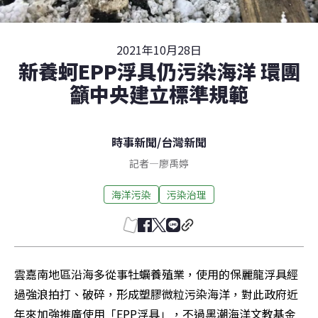
2021年10月28日
新養蚵EPP浮具仍污染海洋 環團
籲中央建立標準規範
時事新聞
/
台灣新聞
記者
—
廖禹婷
海洋污染
污染治理
雲嘉南地區沿海多從事牡蠣養殖業，使用的保麗龍浮具經
過強浪拍打、破碎，形成塑膠微粒污染海洋，對此政府近
年來加強推廣使用「EPP浮具」，不過黑潮海洋文教基金