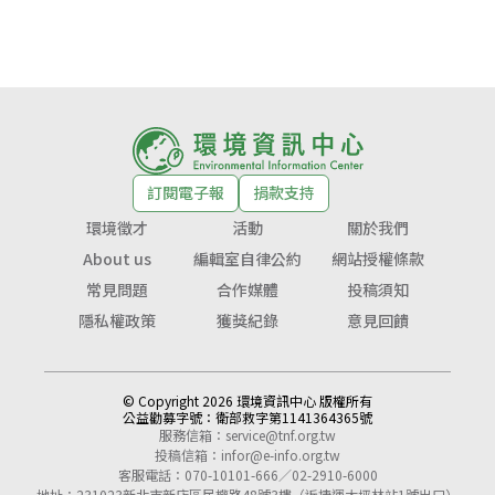
訂閱電子報
捐款支持
環境徵才
活動
關於我們
About us
編輯室自律公約
網站授權條款
常見問題
合作媒體
投稿須知
隱私權政策
獲獎紀錄
意見回饋
© Copyright 2026 環境資訊中心 版權所有
公益勸募字號：
衛部救字第1141364365號
服務信箱：
service@tnf.org.tw
投稿信箱：
infor@e-info.org.tw
客服電話：070-10101-666／02-2910-6000
地址：231023新北市新店區民權路48號3樓（近捷運大坪林站1號出口）