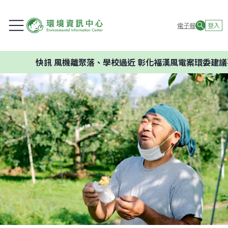
電子報
登入
快訊
風機離聚落、學校過近 彰化福漢風電案環委建議不應