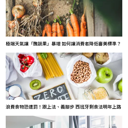
極端天氣讓「醜蔬果」暴增 如何讓消費者降低審美標準？
浪費食物恐遭罰！跟上法、義腳步 西班牙剩食法明年上路