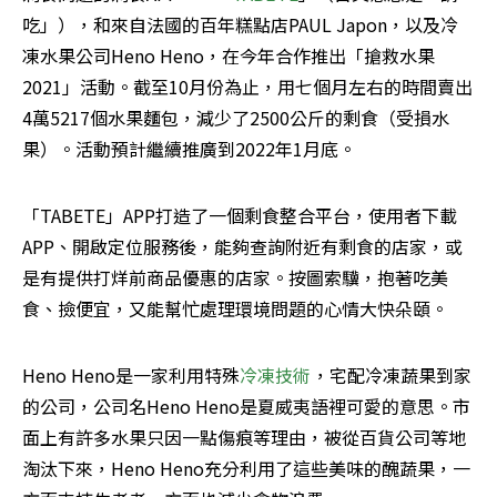
吃」），和來自法國的百年糕點店PAUL Japon，以及冷
凍水果公司Heno Heno，在今年合作推出「搶救水果
2021」活動。截至10月份為止，用七個月左右的時間賣出
4萬5217個水果麵包，減少了2500公斤的剩食（受損水
果）。活動預計繼續推廣到2022年1月底。
「TABETE」APP打造了一個剩食整合平台，使用者下載
APP、開啟定位服務後，能夠查詢附近有剩食的店家，或
是有提供打烊前商品優惠的店家。按圖索驥，抱著吃美
食、撿便宜，又能幫忙處理環境問題的心情大快朵頤。
Heno Heno是一家利用特殊
冷凍技術
，宅配冷凍蔬果到家
的公司，公司名Heno Heno是夏威夷語裡可愛的意思。市
面上有許多水果只因一點傷痕等理由，被從百貨公司等地
淘汰下來，Heno Heno充分利用了這些美味的醜蔬果，一