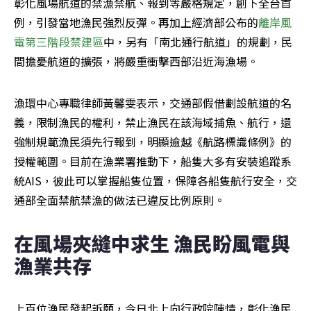
彰化風場航道的禁漁禁航、報到等嚴格規定，創下全台首
例，引發當地漁民強烈反彈。再加上經濟部公布的
離岸風
電第三階段禁建區
中，另有「南北通行航道」的規劃，民
間擔憂航道的擴張，將嚴重衝擊西部沿近海漁場。
漁環中心專職律師黃馨雯表示，交通部假借劃設航道的名
義，限制漁民的權利，禁止漁民在該海域捕魚、航行，還
強制規範漁民須先行報到，明顯逾越《航路標識條例》的
授權範圍。目前在漁業署推動下，船隻大多有安裝追蹤系
統AIS，彼此可以掌握船隻位置，保障各船隻航行安全，交
通部全面禁航禁漁的做法已違反比例原則。
在風場夾縫中求生 漁民盼風電與
漁業共存
上百位漁民發起訴願，今日北上向行政院陳情，彰化漁民