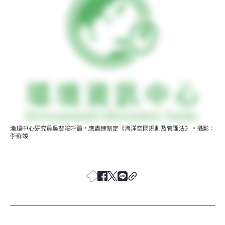
漁環中心研究員吳斐竣呼籲，應盡速制定《海洋空問規劃及管理法》。攝影：
李蘇竣