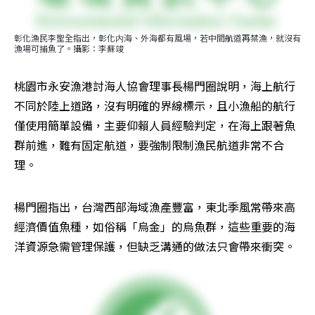
彰化漁民李聖全指出，彰化内海、外海都有風場，若中間航道再禁漁，就沒有
漁場可捕魚了。攝影：李蘇竣
桃園市永安漁港討海人協會理事長楊門圈說明，海上航行
不同於陸上道路，沒有明確的界線標示，且小漁船的航行
僅使用簡單設備，主要仰賴人員經驗判定，在海上跟著魚
群前進，難有固定航道，要強制限制漁民航道非常不合
理。
楊門圈指出，台灣西部海域漁產豐富，東北季風常帶來高
經濟價值魚種，如俗稱「烏金」的烏魚群，這些重要的海
洋資源急需管理保護，但缺乏溝通的做法只會帶來衝突。