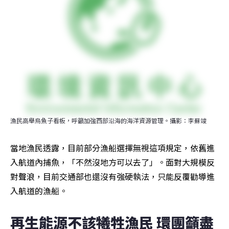
漁民高舉烏魚子看板，呼籲加強西部沿海的海洋資源管理。攝影：李蘇竣
當地漁民透露，目前部分漁船選擇無視這項規定，依舊進
入航道內捕魚，「不然沒地方可以去了」。面對大規模反
對聲浪，目前交通部也還沒有強硬執法，只能反覆勸導進
入航道的漁船。
再生能源不該犧牲漁民 環團籲盡