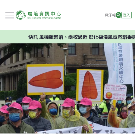
電子報
登入
快訊
風機離聚落、學校過近 彰化福漢風電案環委建議不應