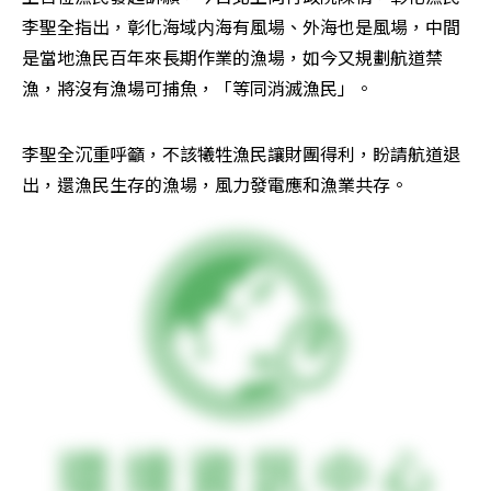
李聖全指出，彰化海域内海有風場、外海也是風場，中間
是當地漁民百年來長期作業的漁場，如今又規劃航道禁
漁，將沒有漁場可捕魚，「等同消滅漁民」。
李聖全沉重呼籲，不該犧牲漁民讓財團得利，盼請航道退
出，還漁民生存的漁場，風力發電應和漁業共存。