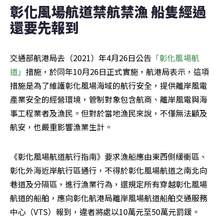
彰化風場航道禁航禁漁 船隻經過
還要先報到 
交通部航港局去（2021）年4月26日公告
「彰化風場航
道」
措施，於同年10月26日正式實施，航港局表示，這項
措施是為了維護彰化風場海域的航行安全，提供離岸風電
產業安全的經營環境，管制對象包含航商、離岸風電與海
事工程業者及漁民。但對於當地漁民來說，不僅無法顧及
航安，也嚴重影響漁業生計。
《彰化風場航道航行指南》要求漁船應由東西側緩衝區、
彰化外海近岸航行區通行，不得於彰化風場航道之南北向
巷道及分隔區，進行漁業行為，還規定所有穿越彰化風場
航道的船舶，應向彰化航港局離岸風場航道船舶交通服務
中心（VTS）報到，違者將處以10萬元至50萬元罰鍰。