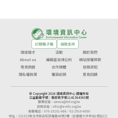
訂閱電子報
捐款支持
環境徵才
活動
關於我們
About us
編輯室自律公約
網站授權條款
常見問題
合作媒體
投稿須知
隱私權政策
獲獎紀錄
意見回饋
© Copyright 2026 環境資訊中心 版權所有
公益勸募字號：
衛部救字第1141364365號
服務信箱：
service@tnf.org.tw
投稿信箱：
infor@e-info.org.tw
客服電話：070-10101-666／02-2910-6000
地址：231023新北市新店區民權路48號3樓（近捷運大坪林站1號出口）