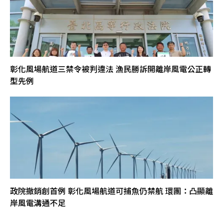
彰化風場航道三禁令被判違法 漁民勝訴開離岸風電公正轉
型先例
政院撤銷創首例 彰化風場航道可捕魚仍禁航 環團：凸顯離
岸風電溝通不足