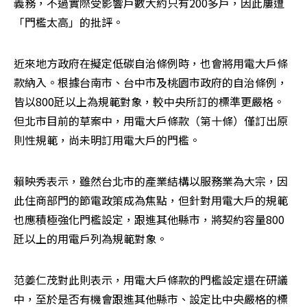
義務，不過實際受影響戶數大約只有200多戶，因此屢遭
「門檻太高」的批評。
近來地方政府在擬定低碳自治條例時，也會將用電大戶條
款納入。根據台南市、台中市及桃園市政府的自治條例，
皆以800瓩以上為規範對象，較中央所訂的標準更嚴格。
但北市目前的草案中，用電大戶條款（第十條）僅訂出原
則性規範，尚未明訂用電大戶的門檻。
賴映秀表示，雖然台北市的產業結構以服務業為大宗，因
此住商部門的節電政策成為焦點，但針對用電大戶的規範
也應積極強化門檻設定，跟進其他縣市，將契約容量800
瓩以上的用電戶列為規範對象。 
范姜仁茂對此則表示，用電大戶條款的門檻設定還在研議
中，至於是否有機會跟進其他縣市、設定比中央嚴格的標