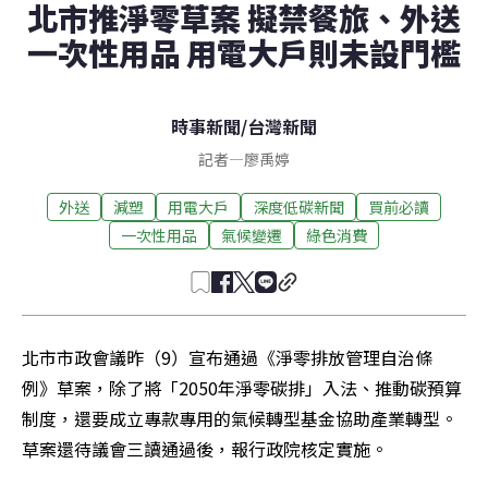
北市推淨零草案 擬禁餐旅、外送
一次性用品 用電大戶則未設門檻
時事新聞
/
台灣新聞
記者
—
廖禹婷
外送
減塑
用電大戶
深度低碳新聞
買前必讀
一次性用品
氣候變遷
綠色消費
北市市政會議昨（9）宣布通過《淨零排放管理自治條
例》草案，除了將「2050年淨零碳排」入法、推動碳預算
制度，還要成立專款專用的氣候轉型基金協助產業轉型。
草案還待議會三讀通過後，報行政院核定實施。