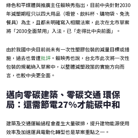
綠色和平媒體與推廣主任賴映秀指出，目前中央針對2030
年減塑期程只以四大用品（吸管、飲料杯、購物袋、免洗
餐具）為主，且都未明確寫入相關法案，此次在北市草案
將「2030全面禁用」入法，已「走得比中央前面」。
由於我國中央目前尚未有一次性塑膠包裝的減量目標或措
施，過去也曾遭
批評
。賴映秀也說，台北市此次將一次性
包裝的規範納入草案中，以整體減塑政策的實施方向而
言，也較中央更全面。
邁向零碳建築、零碳交通 環保
局：還需節電27%才能碳中和
建築及交通運輸過程會產生大量碳排，提升建物能源使用
效率及加速運具電動化轉型也是草案重點之一。