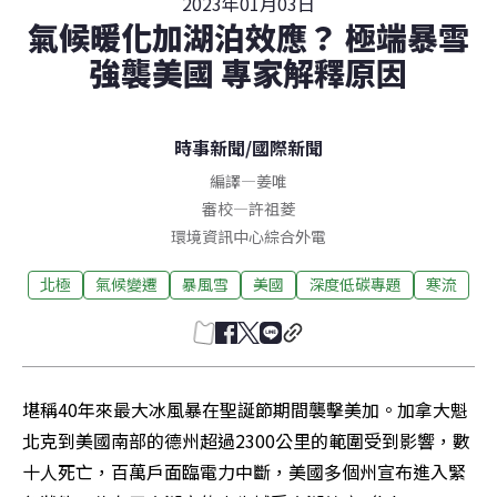
2023年01月03日
氣候暖化加湖泊效應？ 極端暴雪
強襲美國 專家解釋原因
時事新聞
/
國際新聞
編譯
—
姜唯
審校
—
許祖菱
環境資訊中心綜合外電
北極
氣候變遷
暴風雪
美國
深度低碳專題
寒流
堪稱40年來最大冰風暴在聖誕節期間襲擊美加。加拿大魁
北克到美國南部的德州超過2300公里的範圍受到影響，數
十人死亡，百萬戶面臨電力中斷，美國多個州宣布進入緊