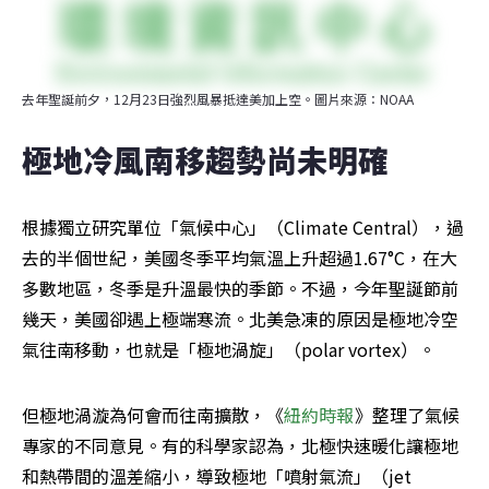
去年聖誕前夕，12月23日強烈風暴抵達美加上空。圖片來源：NOAA
極地冷風南移趨勢尚未明確
根據獨立研究單位「氣候中心」（Climate Central），過
去的半個世紀，美國冬季平均氣溫上升超過1.67°C，在大
多數地區，冬季是升溫最快的季節。不過，今年聖誕節前
幾天，美國卻遇上極端寒流。北美急凍的原因是極地冷空
氣往南移動，也就是「極地渦旋」（polar vortex）。
但極地渦漩為何會而往南擴散，《
紐約時報
》整理了氣候
專家的不同意見。有的科學家認為，北極快速暖化讓極地
和熱帶間的溫差縮小，導致極地「噴射氣流」（jet 