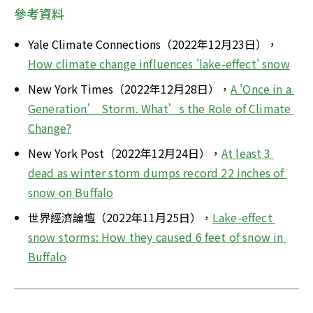
參考資料
Yale Climate Connections（2022年12月23日），
How climate change influences 'lake-effect' snow
New York Times（2022年12月28日），
A 'Once in a 
Generation’ Storm. What’s the Role of Climate 
Change?
New York Post（2022年12月24日），
At least 3 
dead as winter storm dumps record 22 inches of 
snow on Buffalo
世界經濟論壇（2022年11月25日），
Lake-effect 
snow storms: How they caused 6 feet of snow in 
Buffalo