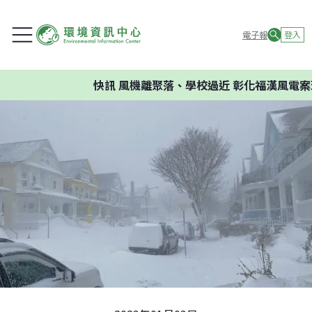
電子報
登入
快訊
風機離聚落、學校過近 彰化福漢風電案環委