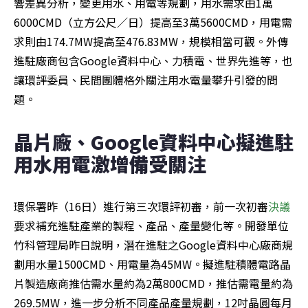
響差異分析，變更用水、用電等規劃，用水需求由1萬
6000CMD（立方公尺／日）提高至3萬5600CMD，用電需
求則由174.7MW提高至476.83MW，規模相當可觀。外傳
進駐廠商包含Google資料中心、力積電、世界先進等，也
讓環評委員、民間團體格外關注用水電量攀升引發的問
題。
晶片廠、Google資料中心擬進駐 
用水用電激增備受關注
環保署昨（16日）進行第三次環評初審，前一次初審
決議
要求補充進駐產業的製程、產品、產量變化等。開發單位
竹科管理局昨日說明，潛在進駐之Google資料中心廠商規
劃用水量1500CMD、用電量為45MW。擬進駐積體電路晶
片製造廠商推估需水量約為2萬800CMD，推估需電量約為
269.5MW，進一步分析不同產品產量規劃，12吋晶圓每月