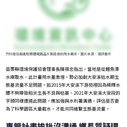
竹科推估擬進駐積體電路晶片製造商的用水需求。圖片來源：環評書件
苗栗縣環境保護協會理事長陳祺忠指出，當地是從鯉魚潭
水庫取水，此計畫用水量激增，勢必加劇大安溪枯水期生
態基流量不足問題。如2015年大安溪下游苑裡因為稀釋水
體不夠導致稻米生長不良與枯萎、2021年大安溪大安段的
芋頭同樣遭遇此問題。應加強與水利署溝通，評估是否要
為了科學園區大量截水，才能共同維繫生態基流量。
專管計畫挨批沒溝通 鄉長質疑環