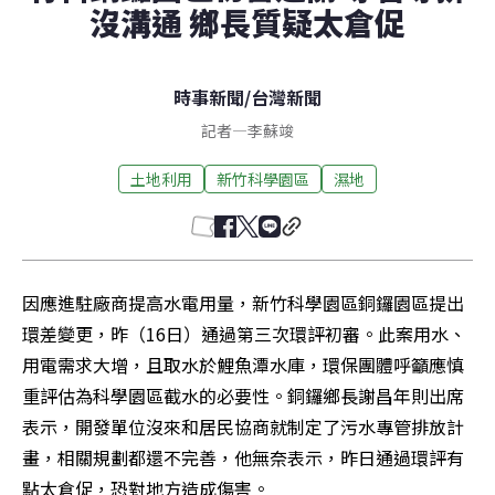
沒溝通 鄉長質疑太倉促
時事新聞
/
台灣新聞
記者
—
李蘇竣
土地利用
新竹科學園區
濕地
因應進駐廠商提高水電用量，新竹科學園區銅鑼園區提出
環差變更，昨（16日）通過第三次環評初審。此案用水、
用電需求大增，且取水於鯉魚潭水庫，環保團體呼籲應慎
重評估為科學園區截水的必要性。銅鑼鄉長謝昌年則出席
表示，開發單位沒來和居民協商就制定了污水專管排放計
畫，相關規劃都還不完善，他無奈表示，昨日通過環評有
點太倉促，恐對地方造成傷害。