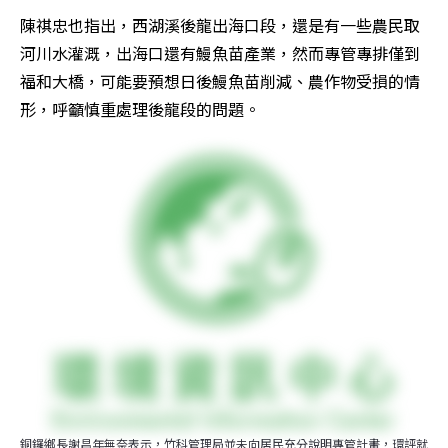
陳祺忠也指出，西湖溪後龍出海口段，還是有一些農民取
河川水灌溉，出海口還有鰻魚苗產業，然而專管專排僅到
福和大橋，可能要預想日後鰻魚苗削減、農作物受損的情
形，呼籲慎重處理後龍段的問題。
銅鑼鄉長謝昌年無奈表示，竹科管理局並未向居民充分說明專管計畫，環評就