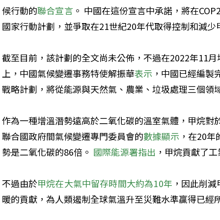
候行動的
聯合宣言
。 中國在這份宣言中承諾，將在COP
國家行動計劃，並爭取在21世紀20年代取得控制和減
截至目前，該計劃的全文尚未公佈，不過在2022年11月
上，中國氣候變遷事務特使解振華
表示
，中國已經編製
戰略計劃，將從能源與天然氣、農業、垃圾處理三個領
作為一種增溫潛勢遠高於二氧化碳的溫室氣體，甲烷對於
聯合國政府間氣候變遷專門委員會的
數據顯示
，在20
勢是二氧化碳的86倍。 
國際能源署指出
，甲烷貢獻了工
不過由於
甲烷在大氣中留存時間大約為10年
，因此削減
暖的貢獻，為人類遏制全球氣溫升至災難水準贏得已經