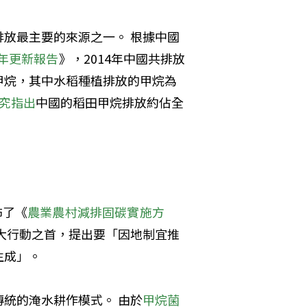
放最主要的來源之一。 根據中國
年更新報告
》，2014年中國共排放
萬噸甲烷，其中水稻種植排放的甲烷為
究指出
中國的稻田甲烷排放約佔全
佈了《
農業農村減排固碳實施方
大行動之首，提出要「因地制宜推
生成」。
統的淹水耕作模式。 由於
甲烷菌