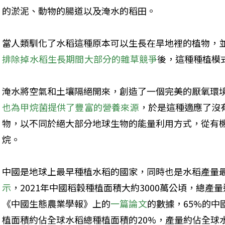
的淤泥、動物的腸道以及淹水的稻田。
當人類馴化了水稻這種原本可以生長在旱地裡的植物，
排除掉水稻生長期間大部分的雜草競爭
後，這種種植模
淹水將空氣和土壤隔絕開來，創造了一個完美的厭氧環
也為甲烷菌提供了豐富的營養來源
，於是這種適應了沒
物，以不同於絕大部分地球生物的能量利用方式，從有
烷。
中國是地球上最早種植水稻的國家，同時也是水稻產量最
示
，2021年中國稻穀種植面積大約3000萬公頃，總產量達
《中國生態農業學報》上的
一篇論文
的數據，65%的
植面積約佔全球水稻總種植面積的20%，產量約佔全球水