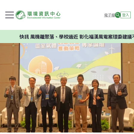
電子報
登入
快訊
風機離聚落、學校過近 彰化福漢風電案環委建議不應開