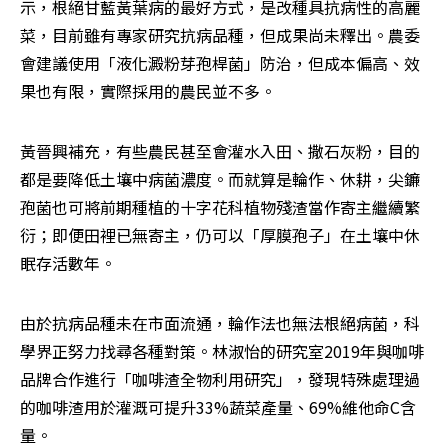
示，根絕甘藍黃葉病的最好方式，是改種具抗病性的高麗
菜，目前雖有專家研究抗病品種，但成果尚未釋出。農委
會建議使用「液化澱粉芽孢桿菌」防治，但成本偏高、效
果也有限，實際採用的農民並不多。
黃晉興補充，有些農民甚至會灌水入田、撒石灰粉，目的
都是要降低土壤中病菌濃度。而就算是輪作、休耕，尖鐮
孢菌也可將前期種植的十字花科植物殘渣當作寄主繼續繁
衍；即便田裡已無寄主，仍可以「厚膜孢子」在土壤中休
眠存活數年。
由於抗病品種未在市面流通，輪作法也無法根絕病菌，科
學界正努力找尋各種對策。林淑怡的研究室2019年與咖啡
品牌合作進行「咖啡渣全物利用研究」，發現特殊處理過
的咖啡渣用於灌溉可提升33%蔬菜產量、69%維他命C含
量。