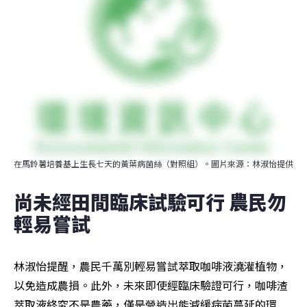
在馬鈴薯培養基上生長七天的黃葉病菌絲（對照組）。圖片來源：林淑怡提供
尚未經田間臨床試驗可行 農民勿
輕易嘗試
林淑怡提醒，農民千萬別輕易嘗試萃取咖啡液澆灌植物，
以免造成農損。此外，未來即使經臨床驗證可行，咖啡渣
萃取液終究不是農藥，僅是營造出能減緩病菌蔓延的環