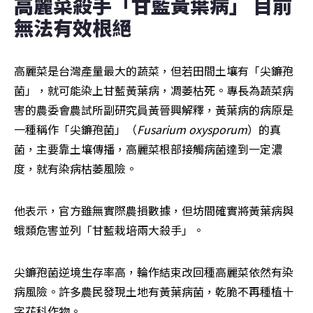
高麗菜殺手「甘藍黃葉病」 目前
無法有效根絕
高麗菜是台灣產量最大的蔬菜，但若田間土壤有「尖鐮孢
菌」，就可能染上甘藍黃葉病，凋萎枯死。專長為蔬菜病
害的農委會農試所副研究員黃晉興解釋，黃葉病的病原是
一種稱作「尖鐮孢菌」（
Fusarium oxysporum
）的真
菌，主要靠土壤傳播，高麗菜根部接觸病菌達到一定濃
度，就有染病枯萎風險。
他表示，官方雖無實際農損數據，但坊間確實將黃葉病與
蛾類危害並列「甘藍栽培兩大殺手」。
尖鐮孢菌逆境生存率高，輪作結束改回種高麗菜依然有染
病風險。許多農民發現土地有黃葉病菌，乾脆不再種植十
字花科作物。