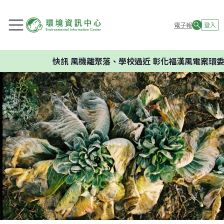
電子報
登入
快訊
風機離聚落、學校過近 彰化福漢風電案環委建議