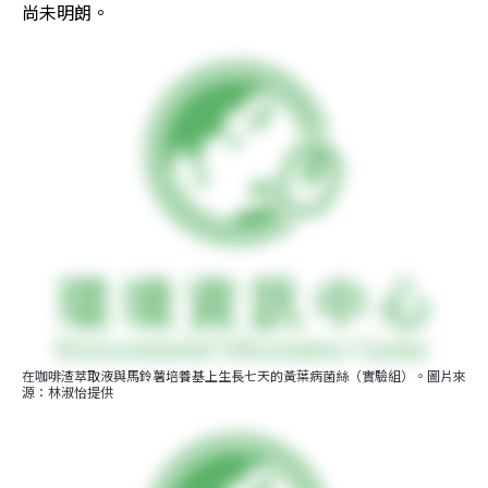
尚未明朗。
在咖啡渣萃取液與馬鈴薯培養基上生長七天的黃葉病菌絲（實驗組）。圖片來
源：林淑怡提供