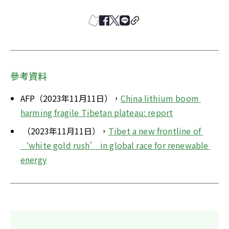
參考資料
AFP（2023年11月11日），
China lithium boom 
harming fragile Tibetan plateau: report
 （2023年11月11日），
Tibet a new frontline of 
‘white gold rush’ in global race for renewable 
energy