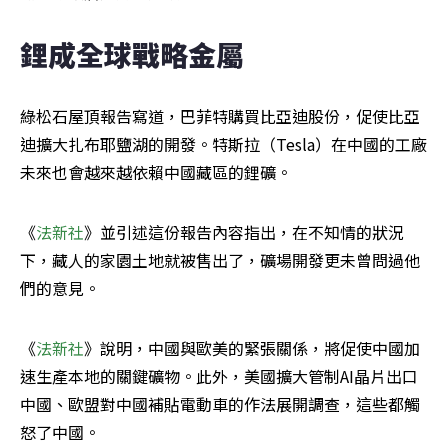
鋰成全球戰略金屬
綠松石屋頂報告寫道，巴菲特購買比亞迪股份，促使比亞
迪擴大扎布耶鹽湖的開發。特斯拉（Tesla）在中國的工廠
未來也會越來越依賴中國藏區的鋰礦。
《
法新社
》並引述這份報告內容指出，在不知情的狀況
下，藏人的家園土地就被售出了，礦場開發更未曾問過他
們的意見。
《
法新社
》說明，中國與歐美的緊張關係，將促使中國加
速生產本地的關鍵礦物。此外，美國擴大管制AI晶片出口
中國、歐盟對中國補貼電動車的作法展開調查，這些都觸
怒了中國。