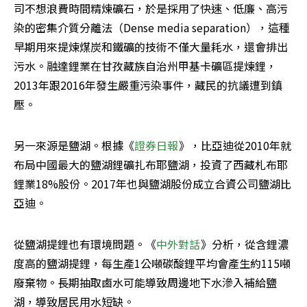
司不想浪費時間精煉礦石，於是採用了快速、低廉、高污
染的密集介質分離法（Dense media separation），這種
早期用來提煉煤炭和鐵礦的技術不僅大量耗水，還會排出
污水。融達鋰業在甘孜藏族自治州甲基卡礦區提煉鋰，
2013年跟2016年發生嚴重污染事件，藏民的抗議遭到鎮
壓。
另一來源是鹽湖。根據《
證券日報
》，比亞迪從2010年就
布局中國最大的鹽湖鋰礦扎布耶鹽湖，投資了西藏札布耶
鋰業18%股份。2017年也與鹽湖股份成立合資公司鹽湖比
亞迪。
從鹽湖提鋰也有環境問題。《
中外對話
》分析，從含鋰濃
度高的鹽湖提鋰，每生產1公噸碳酸鋰平均會產生約115噸
廢棄物。長期抽取鹵水可能導致周邊地下水滲入補給鹽
湖，導致居民用水短缺。