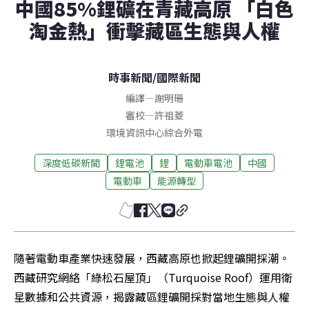
中國85%鋰礦在青藏高原 「白色
淘金熱」衝擊藏區生態與人權
時事新聞
/
國際新聞
編譯
—
謝明珊
審校
—
許祖菱
環境資訊中心綜合外電
深度低碳新聞
鋰電池
鋰
電動車電池
中國
電動車
能源轉型
隨著電動車產業快速發展，西藏高原也掀起鋰礦開採潮。
西藏研究網絡「綠松石屋頂」（Turquoise Roof）運用衛
星數據和公共資源，揭露藏區鋰礦開採對當地生態與人權