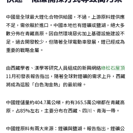
中國是全球最大鋰化合物供給國，不過，上游原料鋰供應
不足，需依賴於進口。中國本地也有鋰礦或鹽湖，絕大多
數分佈在青藏高原。因自然環境惡劣加上基礎設施建設不
足，過去開發較少，但隨著全球電動車發展，鋰已經成為
重要的戰略金屬。
由西藏學者、漢學等研究人員組成的新興網絡
綠松石屋頂
11月初發表報告指出，隨著全球對鋰礦的需求上升，西藏
將成為這股「白色淘金熱」的最前線。
中國鋰儲量約404.7萬公噸，約有365.5萬公噸都在青藏高
原，占85%左右，主要分布在西藏、四川、青海一帶。
中國鋰原料有兩大來源：鋰礦與鹽湖。報告指出，鋰礦公